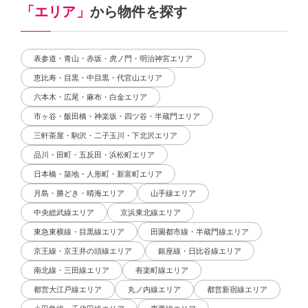
「エリア」
から物件を探す
表参道・青山・赤坂・虎ノ門・明治神宮エリア
恵比寿・目黒・中目黒・代官山エリア
六本木・広尾・麻布・白金エリア
市ヶ谷・飯田橋・神楽坂・四ツ谷・半蔵門エリア
三軒茶屋・駒沢・二子玉川・下北沢エリア
品川・田町・五反田・浜松町エリア
日本橋・築地・人形町・新富町エリア
月島・勝どき・晴海エリア
山手線エリア
中央総武線エリア
京浜東北線エリア
東急東横線・目黒線エリア
田園都市線・半蔵門線エリア
京王線・京王井の頭線エリア
銀座線・日比谷線エリア
南北線・三田線エリア
有楽町線エリア
都営大江戸線エリア
丸ノ内線エリア
都営新宿線エリア