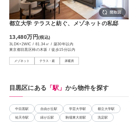
都立大学 テラスと紡ぐ、メゾネットの私邸
13,480万円
(税込)
3LDK+2WIC
/
81.34㎡
/
築30年以内
東京都目黒区柿の木坂
/
徒歩15分以内
メゾネット
テラス・庭
床暖房
目黒区にある
「駅」
から物件を探す
中目黒駅
自由が丘駅
学芸大学駅
都立大学駅
祐天寺駅
緑が丘駅
駒場東大前駅
洗足駅