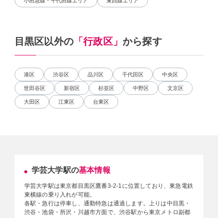
小田急線・千代田線エリア
東西線エリア
目黒区以外の
「行政区」
から探す
港区
渋谷区
品川区
千代田区
中央区
世田谷区
新宿区
杉並区
中野区
文京区
大田区
江東区
台東区
学芸大学駅の
基本情報
学芸大学駅は東京都目黒区鷹番3-2-1に位置しており、東急電鉄
東横線の乗り入れが可能。
各駅・急行は停車し、通勤特急は通過します。上りは中目黒・
渋谷・池袋・所沢・川越市方面で、渋谷駅から東京メトロ副都