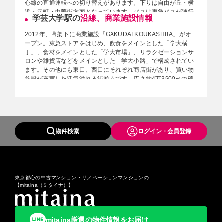
心線の直通運転への切り替えがあります。下りは自由が丘・横
浜・元町・中華街方面となっています。バスは東急バスが運行
学芸大学駅の
沿線、商業施設情報
していて、恵比寿駅行き、五反田駅行き、用賀駅行きなどがあ
ります。2020年（令和2年）の1日の平均乗降人数は57,308
2012年、高架下に商業施設「GAKUDAI KOUKASHITA」がオ
人。新型コロナウイルス流行の影響もあり、前年度から大幅に
ープン。東急ストアをはじめ、飲食をメインとした「学大横
減少しています。（東急電鉄HP ”2020年度乗降人員”より参
丁」、食材をメインとした「学大市場」、リラクゼーションサ
考）学芸大学駅校内は、改札とホームを繋ぐエレベーター、エ
ロンや雑貨店などをメインとした「学大小路」で構成されてい
スカレーターが設置されており、トイレは1階にあります。
ます。その他にも東口、西口にそれぞれ商店街があり、買い物
2013年3月から開始された東急東横線と東京メトロ副都心線の
施設が充実した活気溢れる街並みです。広さ約4万3500㎡の碑
相互直通運転に備え、10両編成の急行列車が停車できるよう
文谷公園は、野球場や体育館のスポーツ施設が完備。さらに緑
に、ホーム延伸工事が行われました。（東急電鉄HP”学芸大学
豊かな広々とした公園が広がっており、四季折々の表情を楽し
駅ホーム延伸工事”より参考）現在、駅名となっている学芸大学
めます。（東急電鉄HP”学芸大学 駅員がこの駅を紹介します”よ
は小金井市へ移転していますが、付属の高等学校は今でも最寄
り参考）また、駅名となっている学芸大学附属の高等学校も存
り駅となっています。（東急電鉄HP”学芸大学 駅員がこの駅を
在します。
紹介します”より参考）
物件検索
ログイン・会員登録
【周辺施設】
GAKUDAI KOUKASHITA／碑文谷公園／東京学芸大学附属高等
学校／目黒区立目黒本町図書館／カトリック碑文谷教会／イオ
ンスタイル碑文谷
東京都心の中古マンション・リノベーションマンションの
【mitaina（ミタイナ）】
mitaina厳選の物件情報をお届け