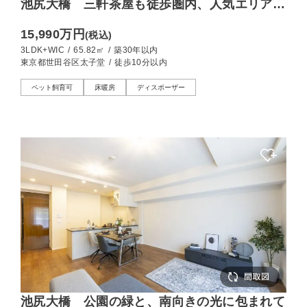
池尻大橋 三軒茶屋も徒歩圏内、人気エリアの
南西向き3LDK
15,990万円
(税込)
3LDK+WIC
/
65.82㎡
/
築30年以内
東京都世田谷区太子堂
/
徒歩10分以内
ペット飼育可
床暖房
ディスポーザー
池尻大橋 公園の緑と、南向きの光に包まれて