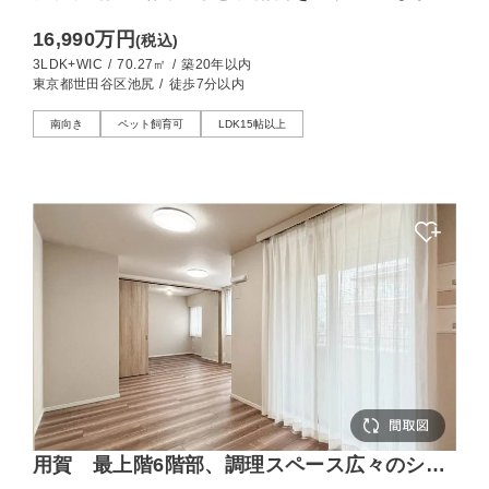
16,990万円
(税込)
3LDK+WIC
/
70.27㎡
/
築20年以内
東京都世田谷区池尻
/
徒歩7分以内
南向き
ペット飼育可
LDK15帖以上
用賀 最上階6階部、調理スペース広々のシス