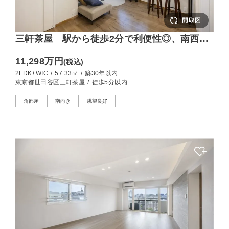
三軒茶屋 駅から徒歩2分で利便性◎、南西向
きの角部屋2LDK
11,298万円
(税込)
2LDK+WIC
/
57.33㎡
/
築30年以内
東京都世田谷区三軒茶屋
/
徒歩5分以内
角部屋
南向き
眺望良好