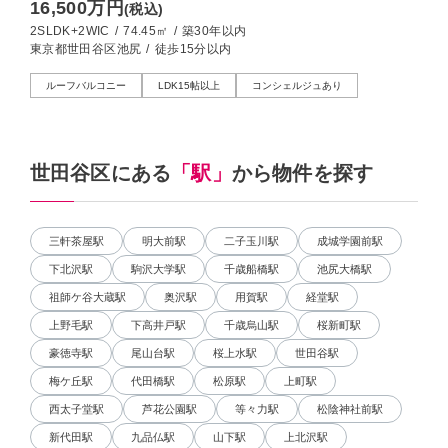
16,500万円
(税込)
2SLDK+2WIC
/
74.45㎡
/
築30年以内
東京都世田谷区池尻
/
徒歩15分以内
ルーフバルコニー
LDK15帖以上
コンシェルジュあり
世田谷区にある
「駅」
から物件を探す
三軒茶屋駅
明大前駅
二子玉川駅
成城学園前駅
下北沢駅
駒沢大学駅
千歳船橋駅
池尻大橋駅
祖師ケ谷大蔵駅
奥沢駅
用賀駅
経堂駅
上野毛駅
下高井戸駅
千歳烏山駅
桜新町駅
豪徳寺駅
尾山台駅
桜上水駅
世田谷駅
梅ケ丘駅
代田橋駅
松原駅
上町駅
西太子堂駅
芦花公園駅
等々力駅
松陰神社前駅
新代田駅
九品仏駅
山下駅
上北沢駅