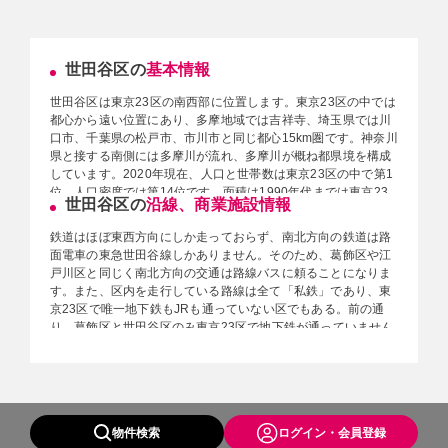
世田谷区の
基本情報
世田谷区は東京23区の南西部に位置します。東京23区の中では
都心から遠い位置にあり、多摩地域では吉祥寺、埼玉県では川
口市、千葉県の松戸市、市川市と同じ都心15km圏です。神奈川
県と接する南側には多摩川が流れ、多摩川が概ね都県境を構成
しています。2020年現在、人口と世帯数は東京23区の中で第1
位、人口密度では第14位です。面積は1990年代までは東京23
世田谷区の
沿線、商業施設情報
区内で最大で羽田空港用地の拡大（埋め立て）などにより、現
在の最大面積の区は大田区になっています。区は世田谷・北
鉄道はほぼ東西方向にしか走っておらず、南北方向の鉄道は路
沢・玉川・砧（きぬた）・烏山（からすやま）の五つの地域に
面電車の東急世田谷線しかありません。そのため、葛飾区や江
分けられていて、各地域には行政機構の一部として区の総合支
戸川区と同じく南北方向の交通は路線バスに頼ることになりま
所が置かれています。法務局（出張所）・世田谷区役所は、 世
す。また、区内を走行している路線は全て「私鉄」であり、東
田谷区若林4丁目にあります。スポーツセンターは、希望丘地
京23区で唯一地下鉄もJRも通っていない区でもある。前の通
域体育館、リコー砧総合運動場、総合運動場、尾山台地域体育
り、葛飾区と世田谷区のみ東京23区で地下鉄が通っていません
館、多摩川緑地広場運動施設など多く造られています。図書館
（乗り入れ先を含まない）が、地下を走行する鉄道路線はあり
も多く点在しており、ファミリー層が多く住む世田谷区の特徴
ます（東急田園都市線[注釈 4]・小田急小田原線の一部区間）。
ですね。二子玉川をはじめとする高級住宅街が多い地区で、大
なお、JRの路線が存在しないのは練馬区と世田谷区のみです
使館や有名人が多く住んでいるため、警察による警備が厳重に
が、世田谷区は小田急小田原線にJR東日本の車両が乗り入れて
なっています。
います。
物件検索
ログイン・会員登録
◆総人口：919,757人（2021年7月1日）