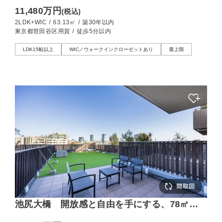
テムキッチン
11,480万円
(税込)
2LDK+WIC
/
63.13㎡
/
築30年以内
東京都世田谷区用賀
/
徒歩5分以内
LDK15帖以上
WIC／ウォークインクローゼットあり
最上階
池尻大橋 開放感と自由を手にする、78㎡の
大型ルーフバルコニー付きの住まい