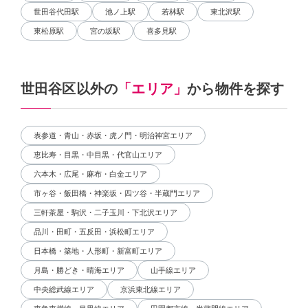
世田谷代田駅
池ノ上駅
若林駅
東北沢駅
東松原駅
宮の坂駅
喜多見駅
世田谷区以外の
「エリア」
から物件を探す
表参道・青山・赤坂・虎ノ門・明治神宮エリア
恵比寿・目黒・中目黒・代官山エリア
六本木・広尾・麻布・白金エリア
市ヶ谷・飯田橋・神楽坂・四ツ谷・半蔵門エリア
三軒茶屋・駒沢・二子玉川・下北沢エリア
品川・田町・五反田・浜松町エリア
日本橋・築地・人形町・新富町エリア
月島・勝どき・晴海エリア
山手線エリア
中央総武線エリア
京浜東北線エリア