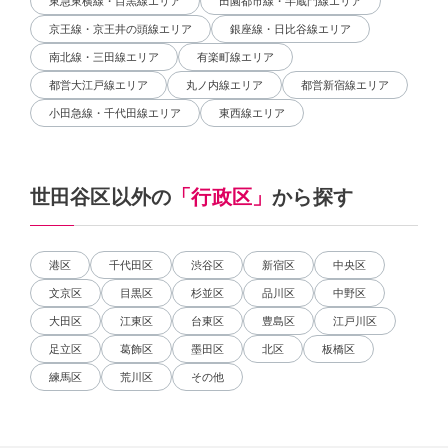
東急東横線・目黒線エリア
田園都市線・半蔵門線エリア
京王線・京王井の頭線エリア
銀座線・日比谷線エリア
南北線・三田線エリア
有楽町線エリア
都営大江戸線エリア
丸ノ内線エリア
都営新宿線エリア
小田急線・千代田線エリア
東西線エリア
世田谷区以外の
「行政区」
から探す
港区
千代田区
渋谷区
新宿区
中央区
文京区
目黒区
杉並区
品川区
中野区
大田区
江東区
台東区
豊島区
江戸川区
足立区
葛飾区
墨田区
北区
板橋区
練馬区
荒川区
その他