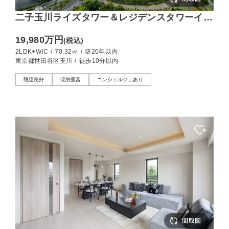
二子玉川ライズタワー＆レジデンスタワーイー
スト 眼下に広がる水辺の潤いと四季の移ろい
19,980万円
(税込)
2LDK+WIC
/
70.32㎡
/
築20年以内
東京都世田谷区玉川
/
徒歩10分以内
眺望良好
収納豊富
コンシェルジュあり