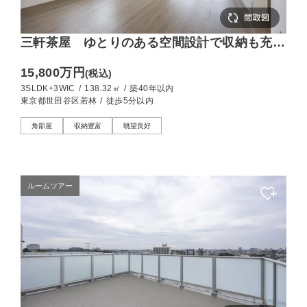
三軒茶屋 ゆとりのある空間設計で収納も充
実、135㎡超の角部屋3SLDK
15,800万円
(税込)
3SLDK+3WIC
/
138.32㎡
/
築40年以内
東京都世田谷区若林
/
徒歩5分以内
角部屋
収納豊富
眺望良好
ルームツアー