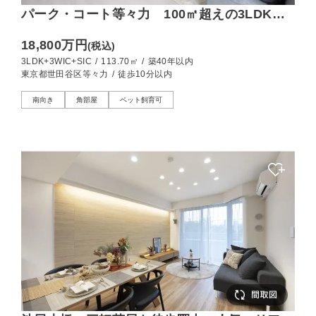
パーク・コート等々力 100㎡超えの3LDK角
住戸！専用駐車場2区画付き、ゆとりある暮ら
18,800万円
(税込)
しを叶える住まい
3LDK+3WIC+SIC
/
113.70㎡
/
築40年以内
東京都世田谷区等々力
/
徒歩10分以内
南向き
角部屋
ペット飼育可