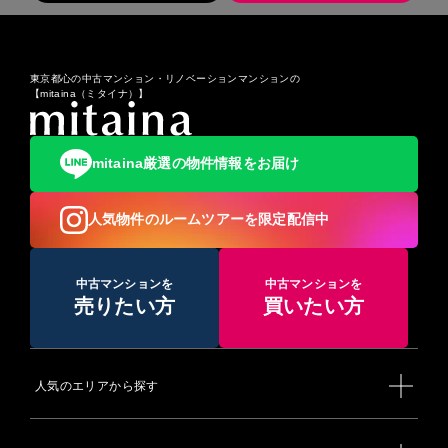
◆駅一覧
◆面積：58.05㎢
【京王線】
◆区役所場所
代田橋駅 - 明大前駅 - 下高井戸駅 - 桜上水駅 - 上北沢駅 - 芦花公
・本庁：世田谷区役所
園駅 - 千歳烏山駅
・総合支所：世田谷総合支所／北沢総合支所／玉川総合支所／
【京王井の頭線】
東京都心の中古マンション・リノベーションマンションの
砧総合支所／烏山総合支所
【mitaina（ミタイナ）】
池ノ上駅 - 下北沢駅 - 新代田駅 - 東松原駅 - 明大前駅
◆法務省（出張所）：世田谷出張所
【東急世田谷線】
◆警察署：愛宕警察署／世田谷警察署／北沢警察署／玉川警察
三軒茶屋駅 - 西太子堂駅 - 若林駅 - 松陰神社前駅 - 世田谷駅 - 上
署／成城警察署
町駅 - 宮の坂駅 - 山下駅 - 松原駅 - 下高井戸駅
◆区民避難所：三宿小学校／多聞小学校／池尻小学校／太子堂
mitaina厳選の物件情報をお届け
【東急田園都市線】池尻大橋駅（一部目黒区） - 三軒茶屋駅 -
小学校／中里小学校／太子堂中学校／三宿中学校／若林小学校
駒沢大学駅 - 桜新町駅 - 用賀駅 - 二子玉川駅
／三軒茶屋小学校／桜小学校／弦巻小学校／松丘小学校／弦巻
【東急大井町線】
中学校／桜木中学校／桜丘小学校／世田谷小学校／経堂小学校
人気物件のルームツアーを限定配信中
九品仏駅 - 尾山台駅 - 等々力駅 - 上野毛駅 - 二子玉川駅／【東京
／笹原小学校／桜丘中学校／駒沢小学校／駒沢中学校／旭小学
目黒線】奥沢駅
校／駒繋小学校／中丸小学校／駒留中学校／山崎小学校／城山
◆複合商業施設：二子玉川ライズ／玉川高島屋／MAST自由が
小学校／世田谷中学校／代沢小学校／富士中学校／下北沢小学
丘／経堂コルティ
中古マンションを
中古マンションを
校／まもりやまテラス(旧守山小学校)／代田小学校／池之上小
売りたい方
買いたい方
学校(旧北沢小学校)／北沢中学校／松原小学校／梅丘中学校／
※更新日：2021年8月10日
松沢小学校／赤堤小学校／松沢中学校／緑丘中学校／奥沢小学
校／東玉川小学校／奥沢中学校／八幡小学校／九品仏小学校／
尾山台小学校／等々力小学校／玉堤小学校／八幡中学校／尾山
台中学校／玉川小学校／中町小学校／玉川中学校／京西小学校
人気のエリアから探す
／桜町小学校／用賀小学校／用賀中学校／二子玉川小学校／瀬
田小学校／瀬田中学校／東深沢小学校／深沢小学校／深沢中学
校／東深沢中学校／祖師谷小学校／明正小学校／砧中学校／塚
戸小学校／船橋小学校／希望丘小学校／希望丘複合施設／千歳