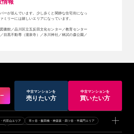
設情報
パーが並んでいます。少し歩くと閑静な住宅街になっ
ァミリーには嬉しいエリアになっています。
図書館／品川区立五反田文化センター／教育センター
／目黒不動尊（瀧泉寺）／氷川神社／林試の森公園／
中古マンションを
中古マンションを
アー
売りたい方
買いたい方
黒・代官山エリア
市ヶ谷・飯田橋・神楽坂・四ツ谷・半蔵門エリア
リア
牛込神楽坂・牛込柳町・若松河田エリア