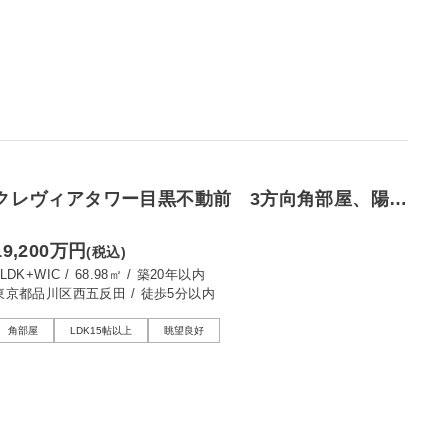
クレヴィアタワー目黒不動前 3方向角部屋、陽当
たり・眺望良好の2LDK
19,200万円
(税込)
2LDK+WIC
/
68.98㎡
/
築20年以内
東京都品川区西五反田
/
徒歩5分以内
角部屋
LDK15帖以上
眺望良好