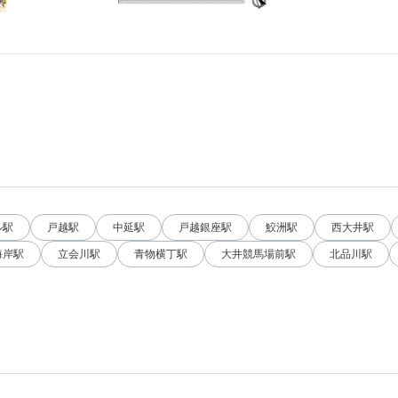
ル駅
戸越駅
中延駅
戸越銀座駅
鮫洲駅
西大井駅
海岸駅
立会川駅
青物横丁駅
大井競馬場前駅
北品川駅