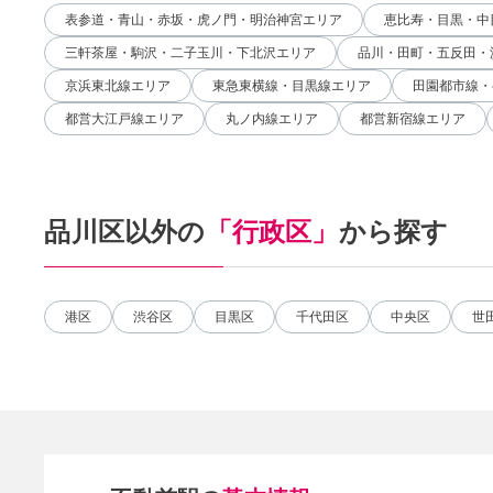
表参道・青山・赤坂・虎ノ門・明治神宮エリア
恵比寿・目黒・中
三軒茶屋・駒沢・二子玉川・下北沢エリア
品川・田町・五反田・
京浜東北線エリア
東急東横線・目黒線エリア
田園都市線・
都営大江戸線エリア
丸ノ内線エリア
都営新宿線エリア
品川区以外の
「行政区」
から探す
港区
渋谷区
目黒区
千代田区
中央区
世