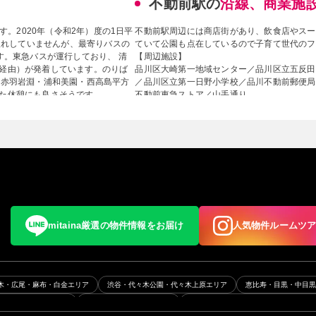
不動前駅の
沿線、商業施
す。2020年（令和2年）度の1日平
不動前駅周辺には商店街があり、飲食店やスー
り入れしていませんが、最寄りバスの
ていて公園も点在しているので子育て世代のフ
す。東急バスが運行しており、 清
【周辺施設】
経由）が発着しています。のりば
品川区大崎第一地域センター／品川区立五反田
・赤羽岩淵・浦和美園・西高島平方
／品川区立第一日野小学校／品川不動前郵便局
た休憩にも良さそうです。
不動前東急ストア／山手通り
※更新日：2021年8月6日
mitaina厳選の物件情報をお届け
人気物件ルームツ
木・広尾・麻布・白金エリア
渋谷・代々木公園・代々木上原エリア
恵比寿・目黒・中目
五反田・浜松町エリア
月島・勝どき・晴海エリア
三軒茶屋・駒沢・二子玉川・下北沢エ