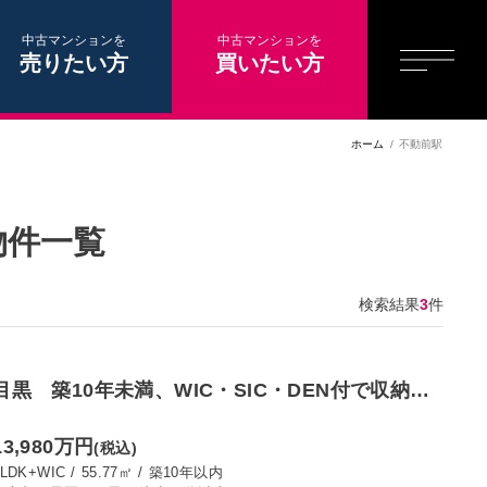
中古マンションを
中古マンションを
売りたい方
買いたい方
ホーム
不動前駅
物件一覧
検索結果
3
件
目黒 築10年未満、WIC・SIC・DEN付で収納豊
富な2LDK
13,980万円
(税込)
2LDK+WIC
/
55.77㎡
/
築10年以内