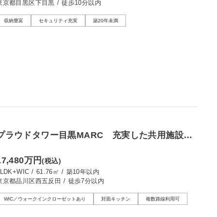
東京都目黒区下目黒
/
徒歩10分以内
収納豊富
セキュリティ充実
築20年未満
プラウドタワー目黒MARC 充実した共用施設で
ホテルライクな暮らし
17,480万円
(税込)
2LDK+WIC
/
61.76㎡
/
築10年以内
東京都品川区西五反田
/
徒歩7分以内
WIC／ウォークインクローゼットあり
対面キッチン
複数路線利用可