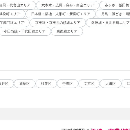
目黒・代官山エリア
六本木・広尾・麻布・白金エリア
市ヶ谷・飯田橋
浜松町エリア
日本橋・築地・人形町・新富町エリア
月島・勝どき・晴
半蔵門線エリア
京王線・京王井の頭線エリア
銀座線・日比谷線エリア
小田急線・千代田線エリア
東西線エリア
田谷区
新宿区
杉並区
中野区
文京区
大田区