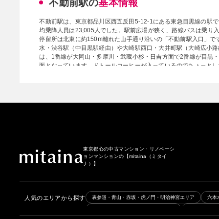
不動前駅の
基本情報
不動前駅は、東京都品川区西五反田5-12-1にある東急目黒線の駅で
均乗降人員は23,005人でした。駅前広場が狭く、路線バスは乗
停留所は北東に約150m離れた山手通り沿いの「不動前駅入口」で
水・渋谷駅（中目黒駅経由）や大崎駅西口・大井町駅（大崎広小路
は、1番線が大岡山・多摩川・武蔵小杉・日吉方面で2番線が目黒
面となっています。ドトールコーヒーが入っているのでちょっとし
東京都心の中古マンション・リノベーシ
ョンマンションの
【mitaina（ミタイ
ナ）】
人気のエリアから探す
表参道・青山・赤坂・虎ノ門・明治神宮エリア
六本
日本橋・築地・人形町・新富町エリア
品川・田町・