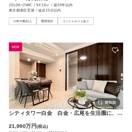
2SLDK
2SLDK+2WIC
/
94.18㎡
/
築30年以内
東京都港区芝浦
/
徒歩15分以内
LDK15帖以上
眺望良好
コンシェルジュあり
NEW
シティタワー白金 白金・広尾を生活圏に、二
面採光の2LDK
21,990万円
(税込)