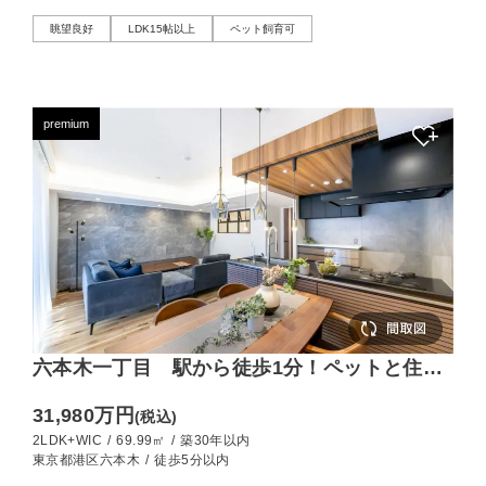
眺望良好
LDK15帖以上
ペット飼育可
premium
六本木一丁目 駅から徒歩1分！ペットと住め
る家具付きの2LDK
31,980万円
(税込)
2LDK+WIC
/
69.99㎡
/
築30年以内
東京都港区六本木
/
徒歩5分以内