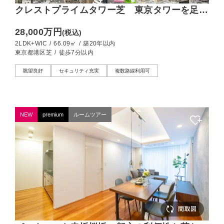
クレストプライムタワー芝 東京タワーを足元
から望む28階
28,000万円
(税込)
2LDK+WIC
/
66.09㎡
/
築20年以内
東京都港区芝
/
徒歩7分以内
眺望良好
セキュリティ充実
複数路線利用可
NEW
premium
ルームツアー