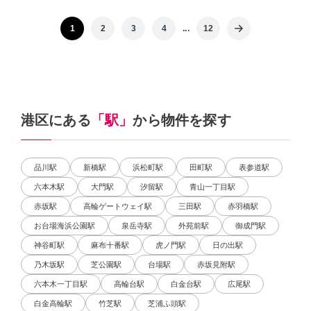
1
2
3
4
...
12
港区にある
「駅」
から物件を探す
品川駅
新橋駅
浜松町駅
田町駅
表参道駅
六本木駅
大門駅
汐留駅
青山一丁目駅
赤坂駅
高輪ゲートウェイ駅
三田駅
赤羽橋駅
お台場海浜公園駅
泉岳寺駅
外苑前駅
御成門駅
神谷町駅
麻布十番駅
虎ノ門駅
日の出駅
乃木坂駅
芝公園駅
台場駅
赤坂見附駅
六本木一丁目駅
高輪台駅
白金台駅
広尾駅
白金高輪駅
竹芝駅
芝浦ふ頭駅