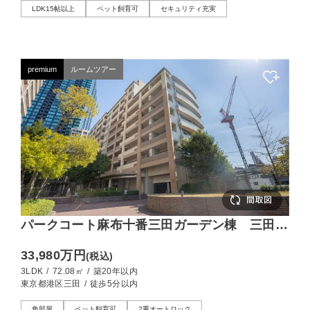
LDK15帖以上
ペット飼育可
セキュリティ充実
premium
ルームツアー
パークコート麻布十番三田ガーデン棟 三田一
丁目に佇む、上質な角住戸
33,980万円
(税込)
3LDK
/
72.08㎡
/
築20年以内
東京都港区三田
/
徒歩5分以内
角部屋
ペット飼育可
2重オートロック