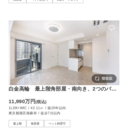
白金高輪 最上階角部屋・南向き、2つのバル
コニーを備えた1LDK
11,990万円
(税込)
1LDK+WIC
/
42.11㎡
/
築20年以内
東京都港区南麻布
/
徒歩7分以内
最上階
角部屋
ペット飼育可