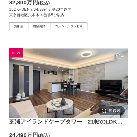
32,800万円
(税込)
1LDK+DEN
/
64.38㎡
/
築20年以内
東京都港区六本木
/
徒歩5分以内
角部屋
眺望良好
コンシェルジュあり
NEW
芝浦アイランドケープタワー 21帖のLDKで
ゆとりある空間設計、運河が望める南西向きの
24,490万円
(税込)