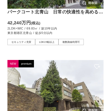
パークコート北青山 日常の快適性を高める最
先端の心地よさ
42,240万円
(税込)
2LDK+WIC
/
69.83㎡
/
築10年以内
東京都港区北青山
/
徒歩5分以内
セキュリティ充実
LDK15帖以上
複数路線利用可
NEW
premium