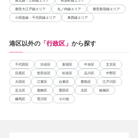
南北線・三田線エリア
有楽町線エリア
都営大江戸線エリア
丸ノ内線エリア
都営新宿線エリア
小田急線・千代田線エリア
東西線エリア
港区以外の
「行政区」
から探す
千代田区
渋谷区
新宿区
中央区
文京区
目黒区
世田谷区
杉並区
品川区
中野区
大田区
江東区
台東区
豊島区
江戸川区
足立区
葛飾区
墨田区
北区
板橋区
練馬区
荒川区
その他