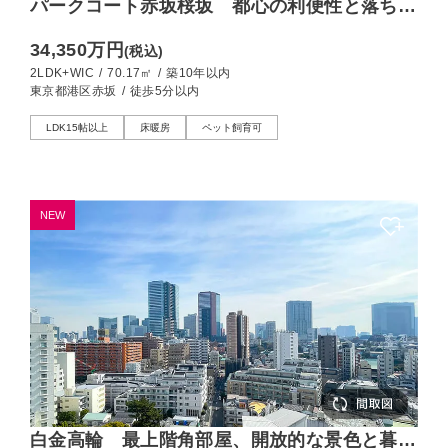
パークコート赤坂桜坂 都心の利便性と落ち着
いた住環境、桜を望む2LDK
34,350万円
(税込)
2LDK+WIC
/
70.17㎡
/
築10年以内
東京都港区赤坂
/
徒歩5分以内
LDK15帖以上
床暖房
ペット飼育可
NEW
白金高輪 最上階角部屋、開放的な景色と暮ら