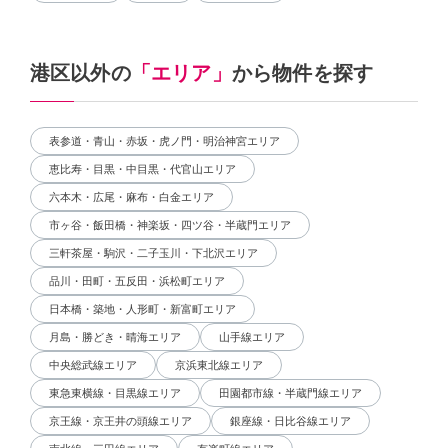
港区以外の
「エリア」
から物件を探す
表参道・青山・赤坂・虎ノ門・明治神宮エリア
恵比寿・目黒・中目黒・代官山エリア
六本木・広尾・麻布・白金エリア
市ヶ谷・飯田橋・神楽坂・四ツ谷・半蔵門エリア
三軒茶屋・駒沢・二子玉川・下北沢エリア
品川・田町・五反田・浜松町エリア
日本橋・築地・人形町・新富町エリア
月島・勝どき・晴海エリア
山手線エリア
中央総武線エリア
京浜東北線エリア
東急東横線・目黒線エリア
田園都市線・半蔵門線エリア
京王線・京王井の頭線エリア
銀座線・日比谷線エリア