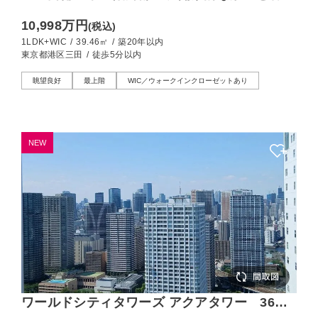
せる1LDK
10,998万円
(税込)
1LDK+WIC
/
39.46㎡
/
築20年以内
東京都港区三田
/
徒歩5分以内
眺望良好
最上階
WIC／ウォークインクローゼットあり
NEW
ワールドシティタワーズ アクアタワー 36階