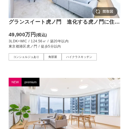
グランスイート虎ノ門 進化する虎ノ門に住ま
う、124㎡のゆとり
49,900万円
(税込)
3LDK+WIC
/
124.56㎡
/
築20年以内
東京都港区虎ノ門
/
徒歩5分以内
コンシェルジュあり
角部屋
ハイクラスキッチン
NEW
premium