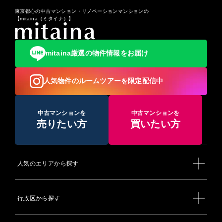
ートウェイ駅 - 品川駅
／赤坂警察署／東京湾岸警察署
・JR東海道線・横須賀線 新橋駅 - 品川駅
東京都心の中古マンション・リノベーションマンションの
◆区民避難所：御成門小学校／芝小学校／港勤労福祉会館／御
【mitaina（ミタイナ）】
【東京地下鉄（東京メトロ）】
成門中学校／生涯学習センター／エコプラザ／福祉プラザさく
・東京メトロ銀座線 表参道駅 - 外苑前駅 - 青山一丁目駅 - 赤
ら川／神明子ども中高生プラザ・神明いきいきプラザ／虎ノ門
坂見附駅 - （溜池山王駅） - 虎ノ門駅 - 新橋駅
いきいきプラザ／三田いきいきプラザ／麻布小学校／旧飯倉小
・東京メトロ丸ノ内線 赤坂見附駅
学校／本村小学校／東町小学校／笄小学校／六本木中学校／高
mitaina厳選の物件情報をお届け
・東京メトロ日比谷線 広尾駅 - 六本木駅 - 神谷町駅 - 虎ノ門
陵中学校／南山小学校／麻布区民センター／南麻布いきいきプ
ヒルズ駅
ラザ／麻布子ども中高生プラザ／ありすいきいきプラザ／西麻
・東京メトロ千代田線 表参道駅 - 乃木坂駅 - 赤坂駅
布いきいきプラザ／飯倉いきいきプラザ／赤坂小学校／青山小
人気物件のルームツアーを限定配信中
・東京メトロ半蔵門線 表参道駅 - 青山一丁目駅
学校／青南小学校／赤坂中学校／青山中学校／赤坂区民センタ
・東京メトロ南北線 白金台駅 - 白金高輪駅 - 麻布十番駅 - 六
ー／サン・サン赤坂（赤坂子ども中高生プラザ）／赤坂いきい
本木一丁目駅
きプラザ／青山いきいきプラザ／青南いきいきプラザ／御田小
【東京都交通局（都営地下鉄）】
中古マンションを
中古マンションを
学校／高輪区民センター／白金小学校／旧三光小学校／白金の
・都営浅草線 高輪台駅 - 泉岳寺駅 - 三田駅 - 大門駅 - 新橋駅
売りたい方
買いたい方
丘学園白金の丘小・中学校 ／旧神応小学校／三田中学校／高松
・都営三田線 白金台駅 - 白金高輪駅 - 三田駅 - 芝公園駅 - 御成
中学校／高輪台小学校／高輪子ども中高生プラザ／豊岡いきい
門駅
きプラザ／高輪いきいきプラザ／白金いきいきプラザ／白金台
・都営大江戸線 青山一丁目駅 - 六本木駅 - 麻布十番駅 - 赤羽
いきいきプラザ／芝浦小学校／港南小学校／港南中学校／芝浦
橋駅 - 大門駅 - 汐留駅
港南区民センター／みなとパーク芝浦（港区スポーツセンタ
【京浜急行電鉄】
人気のエリアから探す
ー・男女平等参画センター）／港南子ども中高生プラザ／港南
・本線 泉岳寺駅 - 品川駅
いきいきプラザ／お台場学園港陽小・中学校／台場区民センタ
【ゆりかもめ】
ー
・東京臨海新交通臨海線（ゆりかもめ） 新橋駅 - 汐留駅 - 竹
※赤坂中学校が仮設校舎へ移転中の期間は、区民避難所として
芝駅 - 日の出駅 - 芝浦ふ頭駅 - お台場海浜公園駅 - 台場駅
行政区から探す
の活用はなされません。
【東京モノレール】
◆福祉避難所：障害保健福祉センター／新橋はつらつ太陽／障
羽田空港線 モノレール浜松町駅
害者支援ホーム南麻布／特別養護老人ホーム白金の森／特別養