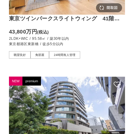
東京ツインパークスライトウィング 41階か
ら東京タワーを望む、95㎡の2LDK
43,800万円
(税込)
2LDK+WIC
/
95.58㎡
/
築30年以内
東京都港区東新橋
/
徒歩5分以内
眺望良好
角部屋
24時間有人管理
NEW
premium