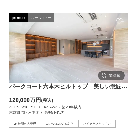
premium
ルームツアー
パークコート六本木ヒルトップ 美しい意匠が
暮らしを彩る、143㎡の住まい
120,000万円
(税込)
2LDK+WIC+SIC
/
143.42㎡
/
築20年以内
東京都港区六本木
/
徒歩5分以内
24時間有人管理
コンシェルジュあり
ハイクラスキッチン