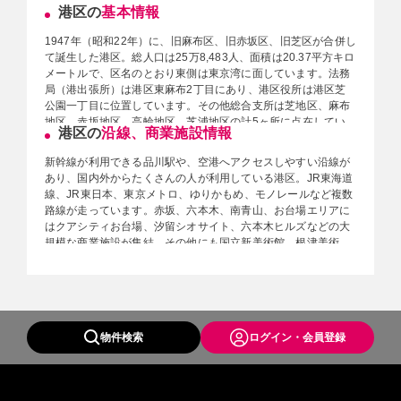
港区の
基本情報
1947年（昭和22年）に、旧麻布区、旧赤坂区、旧芝区が合併し
て誕生した港区。総人口は25万8,483人、面積は20.37平方キロ
メートルで、区名のとおり東側は東京湾に面しています。法務
局（港出張所）は港区東麻布2丁目にあり、港区役所は港区芝
公園一丁目に位置しています。その他総合支所は芝地区、麻布
地区、赤坂地区、高輪地区、芝浦地区の計5ヶ所に点在してい
港区の
沿線、商業施設情報
ます。スポーツセンターは港区芝浦にあり、施設内にはアリー
ナ、競技場、道場、プール、トレーニングパークなどが完備さ
新幹線が利用できる品川駅や、空港へアクセスしやすい沿線が
れています。図書館も7つの地区に点在しています。芝、新
あり、国内外からたくさんの人が利用している港区。JR東海道
橋、汐留、虎ノ門、三田などは大規模なオフィスエリアになっ
線、JR東日本、東京メトロ、ゆりかもめ、モノレールなど複数
ており、外資系企業や大使館が多数あるため、港区は多くの外
路線が走っています。赤坂、六本木、南青山、お台場エリアに
国人が居住しています。港区には18の公立小学校があり、特に
はクアシティお台場、汐留シオサイト、六本木ヒルズなどの大
人気の小学校は白金小学校・青南小学校・赤羽小学校などがあ
規模な商業施設が集結、その他にも国立新美術館、根津美術
げられます。
館、サントリー美術館、みなと科学館など、美術館や科学館な
ども多くあります。芝公園には東京のランドマークである東京
◆総人口：25万8,483人
タワーもあり、多彩な魅力が集まる区です。
◆面積：20.37㎢
◆区役所場所
◆駅一覧
・本庁：港区役所
物件検索
ログイン・会員登録
【東海旅客鉄道（JR東海）】
・総合支所：芝地区総合支所／麻布地区総合支所／赤坂地区総
・JR東海道新幹線 品川駅
合支所／高輪地区総合支所／芝浦港南地区総合支所
【東日本旅客鉄道（JR東日本）】
◆法務省（出張所）：港出張所
・JR山手線・京浜東北線 新橋駅 - 浜松町駅 - 田町駅 - 高輪ゲ
◆警察署：愛宕警察署／三田警察署／高輪警察署／麻布警察署