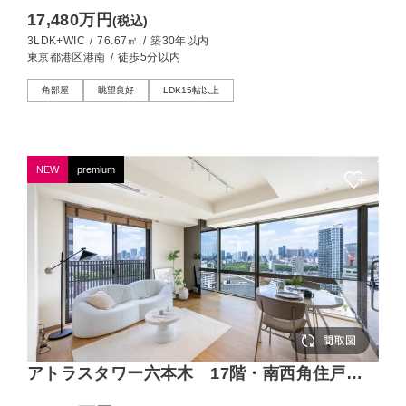
から見渡す開放的な景色
17,480万円
(税込)
3LDK+WIC
/
76.67㎡
/
築30年以内
東京都港区港南
/
徒歩5分以内
角部屋
眺望良好
LDK15帖以上
NEW
premium
アトラスタワー六本木 17階・南西角住戸、
六本木を一望するプレミアムレジデンス