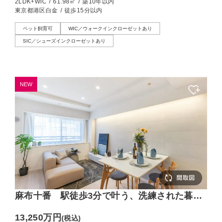
2LDK+WIC
/
61.98㎡
/
築10年以内
東京都港区白金
/
徒歩15分以内
ペット飼育可
WIC／ウォークインクローゼットあり
SIC／シューズインクローゼットあり
NEW
麻布十番 駅徒歩3分で叶う、洗練された暮ら
し
13,250万円
(税込)