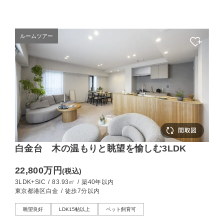
ルームツアー
白金台 木の温もりと眺望を愉しむ3LDK
22,800万円
(税込)
3LDK+SIC
/
83.93㎡
/
築40年以内
東京都港区白金
/
徒歩7分以内
眺望良好
LDK15帖以上
ペット飼育可