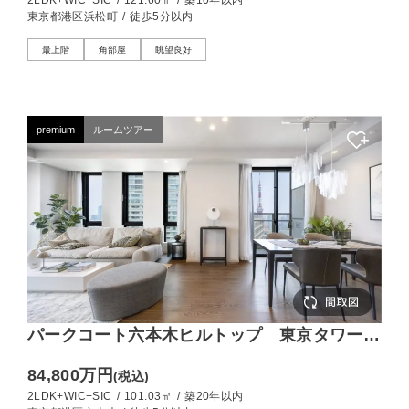
2LDK+WIC+SIC
/
121.60㎡
/
築10年以内
超の邸宅
東京都港区浜松町
/
徒歩5分以内
最上階
角部屋
眺望良好
premium
ルームツアー
パークコート六本木ヒルトップ 東京タワーを
望む、24階の100㎡角住戸
84,800万円
(税込)
2LDK+WIC+SIC
/
101.03㎡
/
築20年以内