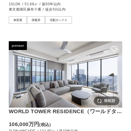
1SLDK
/
51.68㎡
/
築30年以内
東京都港区麻布十番
/
徒歩5分以内
角部屋
床暖房
宅配ボックス
premium
WORLD TOWER RESIDENCE（ワールドタワ
ーレジデンス） 浜松町駅直結・東南角ペント
106,000万円
(税込)
ハウス！レインボーブリッジを一望する120㎡