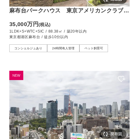
麻布台パークハウス 東京アメリカンクラブと
ともに描く、麻布台の上質な日常
35,000万円
(税込)
1LDK+S+WTC+SIC
/
88.38㎡
/
築20年以内
東京都港区麻布台
/
徒歩10分以内
コンシェルジュあり
24時間有人管理
ペット飼育可
NEW