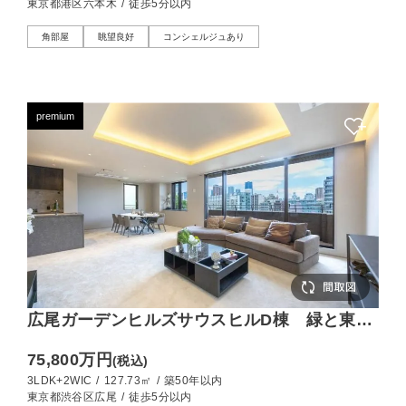
東京都港区六本木
/
徒歩5分以内
角部屋
眺望良好
コンシェルジュあり
premium
広尾ガーデンヒルズサウスヒルD棟 緑と東京
タワーを望む127㎡の平置き駐車場付き邸宅
75,800万円
(税込)
3LDK+2WIC
/
127.73㎡
/
築50年以内
東京都渋谷区広尾
/
徒歩5分以内