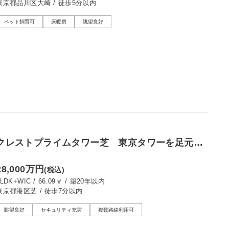
東京都品川区大崎
/
徒歩5分以内
ペット飼育可
床暖房
眺望良好
クレストプライムタワー芝 東京タワーを足元か
ら望む28階
28,000万円
(税込)
2LDK+WIC
/
66.09㎡
/
築20年以内
東京都港区芝
/
徒歩7分以内
眺望良好
セキュリティ充実
複数路線利用可