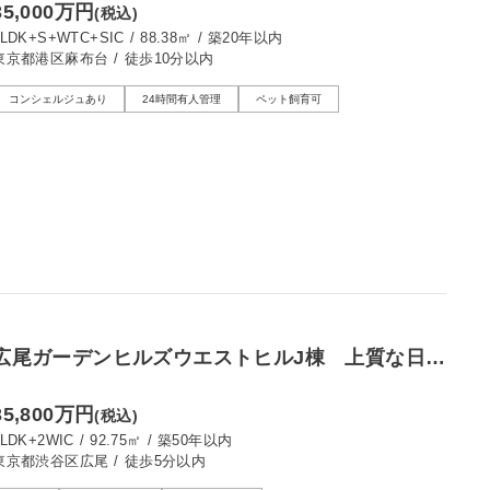
35,000万円
(税込)
1LDK+S+WTC+SIC
/
88.38㎡
/
築20年以内
東京都港区麻布台
/
徒歩10分以内
コンシェルジュあり
24時間有人管理
ペット飼育可
広尾ガーデンヒルズウエストヒルJ棟 上質な日常
を紡ぐ、90㎡超えの角部屋3LDK
35,800万円
(税込)
3LDK+2WIC
/
92.75㎡
/
築50年以内
東京都渋谷区広尾
/
徒歩5分以内