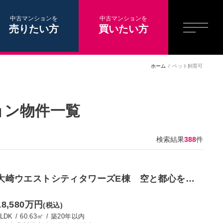
中古マンションを
中古マンションを
売りたい方
買いたい方
ホーム
ペット飼育可
ョン物件一覧
検索結果
388
件
大崎ウエストシティタワーズE棟 空と都心をつ
なぐ29階、開放的のある眺望を日常に
18,580万円
(税込)
2LDK
/
60.63㎡
/
築20年以内