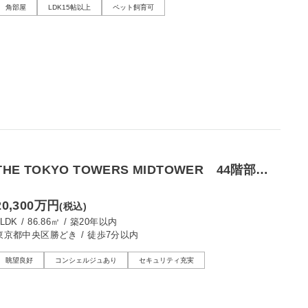
角部屋
LDK15帖以上
ペット飼育可
THE TOKYO TOWERS MIDTOWER 44階部で
眺望良好、運河とビル群を望む
20,300万円
(税込)
3LDK
/
86.86㎡
/
築20年以内
東京都中央区勝どき
/
徒歩7分以内
眺望良好
コンシェルジュあり
セキュリティ充実