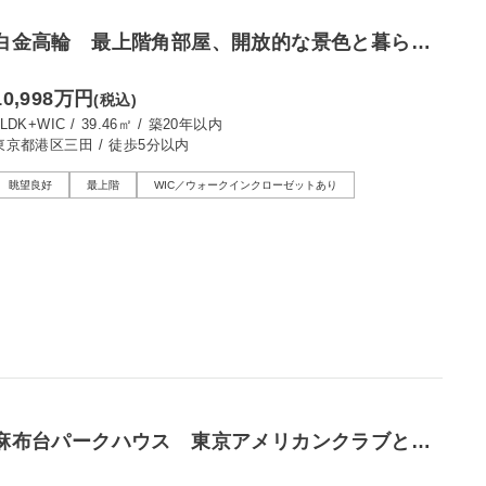
白金高輪 最上階角部屋、開放的な景色と暮らせ
る1LDK
10,998万円
(税込)
1LDK+WIC
/
39.46㎡
/
築20年以内
東京都港区三田
/
徒歩5分以内
眺望良好
最上階
WIC／ウォークインクローゼットあり
麻布台パークハウス 東京アメリカンクラブとと
もに描く、麻布台の上質な日常