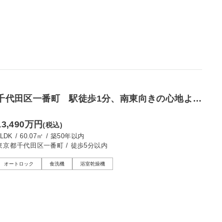
千代田区一番町 駅徒歩1分、南東向きの心地よい
暮らし
13,490万円
(税込)
2LDK
/
60.07㎡
/
築50年以内
東京都千代田区一番町
/
徒歩5分以内
オートロック
食洗機
浴室乾燥機