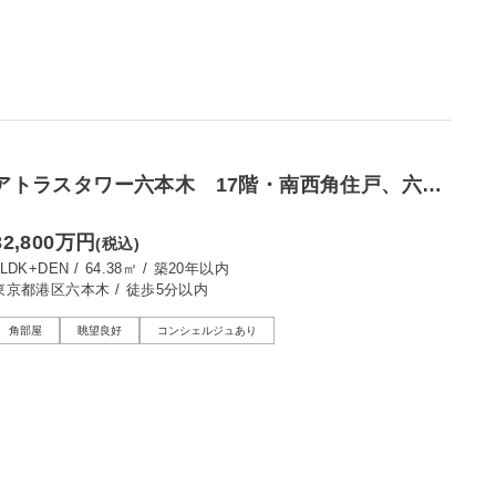
アトラスタワー六本木 17階・南西角住戸、六本
木を一望するプレミアムレジデンス
32,800万円
(税込)
1LDK+DEN
/
64.38㎡
/
築20年以内
東京都港区六本木
/
徒歩5分以内
角部屋
眺望良好
コンシェルジュあり