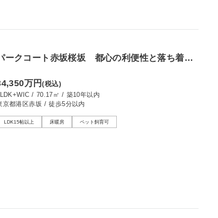
パークコート赤坂桜坂 都心の利便性と落ち着い
た住環境、桜を望む2LDK
34,350万円
(税込)
2LDK+WIC
/
70.17㎡
/
築10年以内
東京都港区赤坂
/
徒歩5分以内
LDK15帖以上
床暖房
ペット飼育可