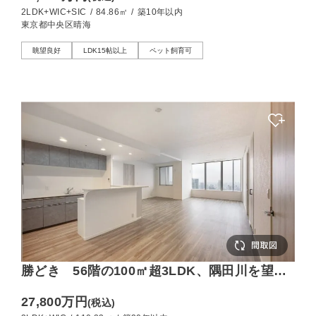
タワーを望む特別席
2LDK+WIC+SIC
/
84.86㎡
/
築10年以内
東京都中央区晴海
眺望良好
LDK15帖以上
ペット飼育可
勝どき 56階の100㎡超3LDK、隅田川を望む
上質な住まい
27,800万円
(税込)