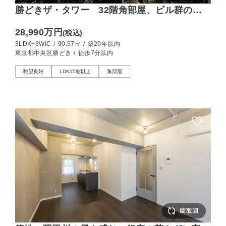
勝どきザ・タワー 32階角部屋、ビル群の夜
景がダイナミックに広がる贅沢な景色
28,990万円
(税込)
3LDK+3WIC
/
90.57㎡
/
築20年以内
東京都中央区勝どき
/
徒歩7分以内
眺望良好
LDK15帖以上
角部屋