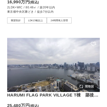
16,990万円
(税込)
2LDK+WIC
/
80.48㎡
/
築20年以内
東京都中央区勝どき
/
徒歩7分以内
眺望良好
LDK15帖以上
24時間有人管理
HARUMI FLAG PARK VILLAGE T棟 築後未
入居！49階プレミアムフロア、東京湾と東京
25,480万円
(税込)