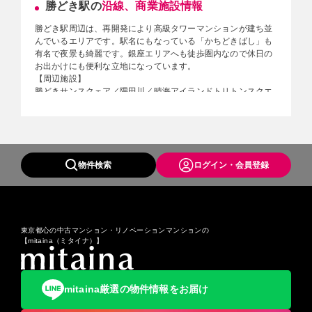
勝どき駅の
沿線、商業施設情報
辺地区である晴海や勝どきなどで高層マンションやオフィスビ
ルなどの大規模開発が行われました。特に2001年4月に晴海ア
勝どき駅周辺は、再開発により高級タワーマンションが建ち並
イランドトリトンスクエアが開業すると、その最寄駅である勝
んでいるエリアです。駅名にもなっている「かちどきばし」も
どき駅の乗降人員が大きく増加し、開業から2年後の2002年度
有名で夜景も綺麗です。銀座エリアへも徒歩圏内なので休日の
に乗降人員が6万人を越えました。
お出かけにも便利な立地になっています。
【周辺施設】
勝どきサンスクェア／隅田川／晴海アイランドトリトンスクエ
ア／山九ビル／晴海郵便局／晴海埠頭／晴海客船ターミナル／
2020年東京オリンピック選手村／THE TOKYO TOWERS／プ
ラザ勝どき／中央区立月島第一小学校／中央区立月島第二小学
校／中央区立豊海小学校
物件検索
ログイン・会員登録
※更新日：2021年8月11日
東京都心の中古マンション・リノベーションマンションの
【mitaina（ミタイナ）】
mitaina厳選の物件情報をお届け