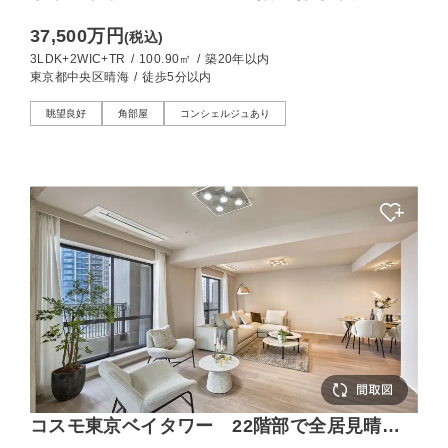
のゆとりが生み出す開放的な暮らし
37,500万円
(税込)
3LDK+2WIC+TR
/
100.90㎡
/
築20年以内
東京都中央区晴海
/
徒歩5分以内
眺望良好
角部屋
コンシェルジュあり
コスモ東京ベイタワー 22階部で全居見晴ら