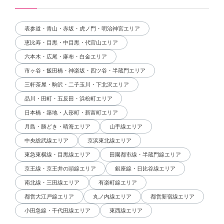
表参道・青山・赤坂・虎ノ門・明治神宮エリア
恵比寿・目黒・中目黒・代官山エリア
六本木・広尾・麻布・白金エリア
市ヶ谷・飯田橋・神楽坂・四ツ谷・半蔵門エリア
三軒茶屋・駒沢・二子玉川・下北沢エリア
品川・田町・五反田・浜松町エリア
日本橋・築地・人形町・新富町エリア
月島・勝どき・晴海エリア
山手線エリア
中央総武線エリア
京浜東北線エリア
東急東横線・目黒線エリア
田園都市線・半蔵門線エリア
京王線・京王井の頭線エリア
銀座線・日比谷線エリア
南北線・三田線エリア
有楽町線エリア
都営大江戸線エリア
丸ノ内線エリア
都営新宿線エリア
小田急線・千代田線エリア
東西線エリア