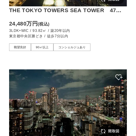
THE TOKYO TOWERS SEA TOWER 47階
の高層階、水と光が織りなす、夜景の特等席
24,480万円
(税込)
3LDK+WIC
/
93.82㎡
/
築20年以内
東京都中央区勝どき
/
徒歩7分以内
眺望良好
90㎡以上
コンシェルジュあり