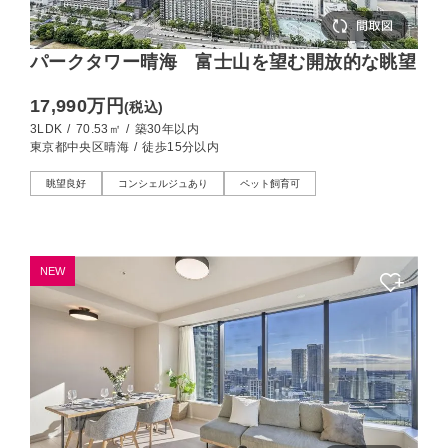
パークタワー晴海 富士山を望む開放的な眺望
17,990万円
(税込)
3LDK
/
70.53㎡
/
築30年以内
東京都中央区晴海
/
徒歩15分以内
眺望良好
コンシェルジュあり
ペット飼育可
NEW