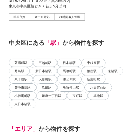
3LDK+WIC
/
110.23㎡
/
築20年以内
東京都中央区勝どき
/
徒歩5分以内
眺望良好
オール電化
24時間有人管理
中央区にある
「駅」
から物件を探す
茅場町駅
三越前駅
日本橋駅
東銀座駅
月島駅
新日本橋駅
馬喰町駅
銀座駅
京橋駅
八丁堀駅
人形町駅
勝どき駅
新富町駅
築地市場駅
浜町駅
馬喰横山駅
水天宮前駅
小伝馬町駅
銀座一丁目駅
宝町駅
築地駅
東日本橋駅
「エリア」
から物件を探す