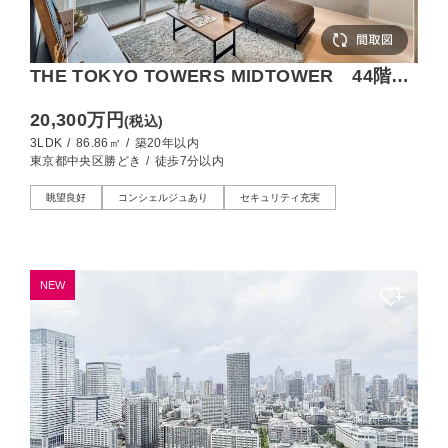
THE TOKYO TOWERS MIDTOWER 44階部
で眺望良好、運河とビル群を望む
20,300万円
(税込)
3LDK
/
86.86㎡
/
築20年以内
東京都中央区勝どき
/
徒歩7分以内
眺望良好
コンシェルジュあり
セキュリティ充実
NEW