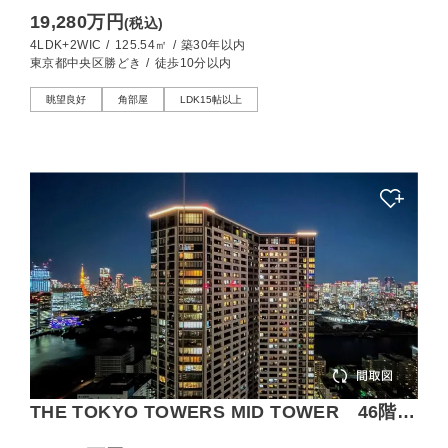
し良好、約125㎡の4LDK
19,280万円
(税込)
4LDK+2WIC
/
125.54㎡
/
築30年以内
東京都中央区勝どき
/
徒歩10分以内
眺望良好
角部屋
LDK15帖以上
THE TOKYO TOWERS MID TOWER 46階部
の高層階、煌びやかな夜景を望む