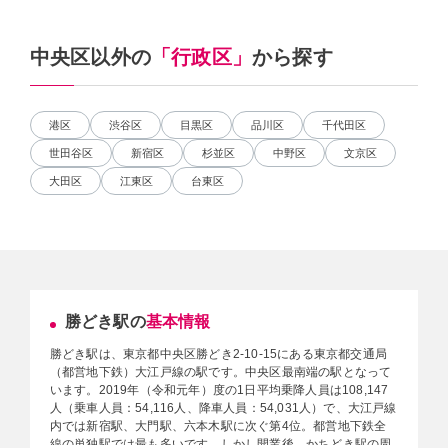
中央区以外の
「行政区」
から探す
港区
渋谷区
目黒区
品川区
千代田区
世田谷区
新宿区
杉並区
中野区
文京区
大田区
江東区
台東区
勝どき駅の
基本情報
勝どき駅は、東京都中央区勝どき2-10-15にある東京都交通局
（都営地下鉄）大江戸線の駅です。中央区最南端の駅となって
います。2019年（令和元年）度の1日平均乗降人員は108,147
人（乗車人員：54,116人、降車人員：54,031人）で、大江戸線
内では新宿駅、大門駅、六本木駅に次ぐ第4位。都営地下鉄全
線の単独駅では最も多いです。しかし開業後、かちどき駅の周