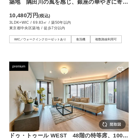
築地 隅田川の風を感じ、銀座の華やぎに寄り
添う暮らし
10,480万円
(税込)
3LDK+WIC
/
69.83㎡
/
築50年以内
東京都中央区築地
/
徒歩7分以内
WIC／ウォークインクローゼットあり
食洗機
複数路線利用可
premium
ドゥ・トゥール WEST 48階の特等席、100㎡