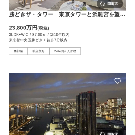
勝どきザ・タワー 東京タワーと浜離宮を望
む、28階南西角住戸
23,800万円
(税込)
3LDK+WIC
/
87.00㎡
/
築10年以内
東京都中央区勝どき
/
徒歩7分以内
角部屋
眺望良好
24時間有人管理