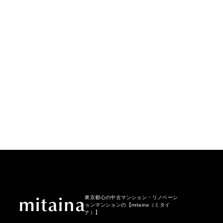
東京都心の中古マンション・リノベーシ
ョンマンションの
【mitaina（ミタイ
ナ）】