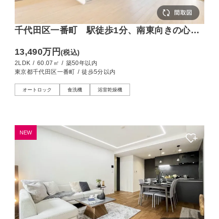
千代田区一番町 駅徒歩1分、南東向きの心地
よい暮らし
13,490万円
(税込)
2LDK
/
60.07㎡
/
築50年以内
東京都千代田区一番町
/
徒歩5分以内
オートロック
食洗機
浴室乾燥機
NEW