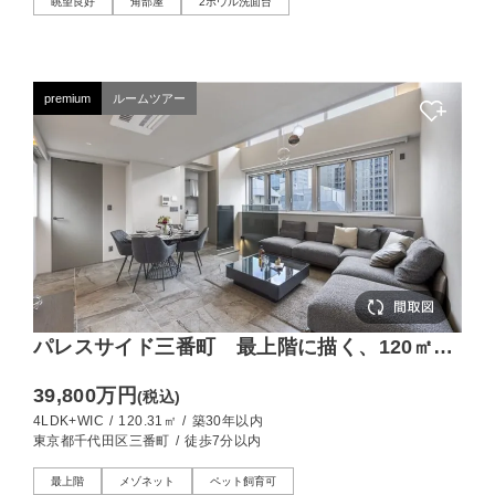
眺望良好
角部屋
2ボウル洗面台
premium
ルームツアー
パレスサイド三番町 最上階に描く、120㎡
超・4LDKメゾネットの開放感
39,800万円
(税込)
4LDK+WIC
/
120.31㎡
/
築30年以内
東京都千代田区三番町
/
徒歩7分以内
最上階
メゾネット
ペット飼育可