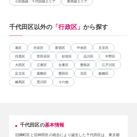
小田急線・千代田線エリア
東西線エリア
千代田区以外の
「行政区」
から探す
港区
渋谷区
新宿区
中央区
文京区
目黒区
世田谷区
杉並区
品川区
中野区
大田区
江東区
台東区
豊島区
江戸川区
足立区
葛飾区
墨田区
北区
板橋区
練馬区
荒川区
その他
千代田区の
基本情報
旧麹町区と旧神田区の統合により誕生した千代田区は、東京都