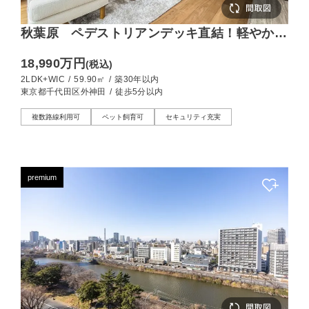
秋葉原 ペデストリアンデッキ直結！軽やかに
都心を暮らす2LDK
18,990万円
(税込)
2LDK+WIC
/
59.90㎡
/
築30年以内
東京都千代田区外神田
/
徒歩5分以内
複数路線利用可
ペット飼育可
セキュリティ充実
premium