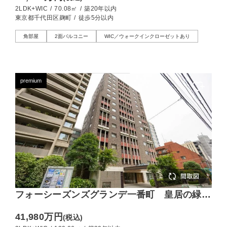
2LDK+WIC
/
70.08㎡
/
築20年以内
東京都千代田区麹町
/
徒歩5分以内
角部屋
2面バルコニー
WIC／ウォークインクローゼットあり
premium
フォーシーズンズグランデ一番町 皇居の緑を
宿す南西角住戸、120㎡のゆとりを自在にリフ
41,980万円
(税込)
ォーム