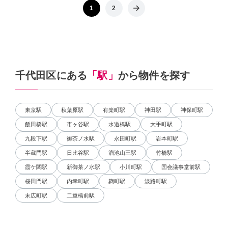
1
2
千代田区にある
「駅」
から物件を探す
東京駅
秋葉原駅
有楽町駅
神田駅
神保町駅
飯田橋駅
市ヶ谷駅
水道橋駅
大手町駅
九段下駅
御茶ノ水駅
永田町駅
岩本町駅
半蔵門駅
日比谷駅
溜池山王駅
竹橋駅
霞ケ関駅
新御茶ノ水駅
小川町駅
国会議事堂前駅
桜田門駅
内幸町駅
麹町駅
淡路町駅
末広町駅
二重橋前駅