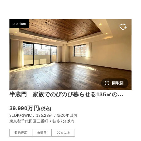
premium
半蔵門 家族でのびのび暮らせる135㎡の
3LDK
39,990万円
(税込)
3LDK+3WIC
/
135.28㎡
/
築20年以内
東京都千代田区三番町
/
徒歩7分以内
収納豊富
角部屋
90㎡以上