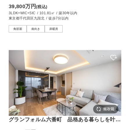
角住戸
39,800万円
(税込)
3LDK+WIC+SIC
/
101.81㎡
/
築30年以内
東京都千代田区九段北
/
徒歩7分以内
角部屋
南向き
床暖房
グランフォルム六番町 品格ある暮らしを叶え
る75㎡の3LDK