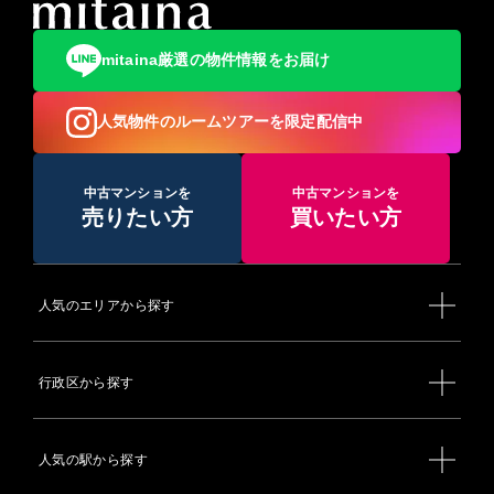
・中央線快速】東京駅 - 神田駅 - 御茶ノ水駅 - （四ツ谷駅）
署
・中央緩行線（各駅停車） 御茶ノ水駅 - 水道橋駅 - 飯田橋駅 -
◆消防署：丸の内消防署／麹町消防署／神田消防署
市ケ谷駅
◆避難所：麹町小学校／九段小学校／番町小学校／麹町中学校
mitaina厳選の物件情報をお届け
・総武快速線 東京駅
／富士見みらい館／お茶の水小学校 ／神田一橋中学校／神田さ
・総武緩行線（各駅停車） 御茶ノ水駅 - 秋葉原駅
くら館／昌平童夢館・アーツ千代田３３３１／ちよだパークサ
・京葉線 東京駅
イドプラザ /旧今川中学校 /都立一橋高校／区立スポーツセンタ
人気物件のルームツアーを限定配信中
・上野東京ライン（宇都宮線、高崎線、常磐線） 東京駅
ー／岩本町ほほえみプラザ
【東京地下鉄（東京メトロ）】
◆災害時退避場所：皇居外苑/北の丸公園/皇居東御苑（一部地域
・銀座線 神田駅 - 末広町駅・溜池山王駅
を除く）／日比谷公園（一部地域を除く）／外濠公園/真田堀運
・丸の内線 国会議事堂前駅 - 霞ケ関駅 - （銀座駅） - 東京駅 -
中古マンションを
中古マンションを
動場
大手町駅 - 淡路町駅 -
売りたい方
買いたい方
◆保健所：千代田保健所
・日比谷線 秋葉原駅・日比谷駅 - 霞ケ関駅
◆休日応急診療：千代田保健所
・東西線 飯田橋駅 - 九段下駅 - 竹橋駅 - 大手町駅
◆平日準夜間小児初期救急診療：ちよだこども救急室
・千代田線 国会議事堂前駅 - 霞ケ関駅 - 日比谷駅 - 二重橋前
◆児童館：西神田児童センター／神田児童館/四番町児童館／一
駅 - 大手町駅 - 新御茶ノ水駅
番町児童館／富士見わんぱくひろば／いずみこどもプラザ／子
・有楽町線 麹町駅 - 永田町駅 - 桜田門駅 - 有楽町駅
人気のエリアから探す
育てひろば「あい・ぽーと」麹町（外部サイトへリンク）
・半蔵門線 永田町駅 - 半蔵門駅 - 九段下駅 - 神保町駅 - 大手町
◆公立保育園：麹町保育園／神田保育園／西神田保育園／四番
駅
町保育園
・南北線 溜池山王駅 - 永田町駅 -
◆公立認定こども園：いずみこども園/ふじみこども園
【東京都交通局】
行政区から探す
◆公立幼稚園：麹町幼稚園／九段幼稚園／番町幼稚園／お茶の
・都営三田線 神保町駅 - 大手町駅 - 日比谷駅 - 内幸町駅
水幼稚園／千代田幼稚園(幼保一体）／昌平幼稚園（幼保一体）
・都営新宿線 市ヶ谷駅 - 九段下駅 - 神保町駅 - 小川町駅 - 岩本
◆公立小学校：麹町小学校／九段小学校／番町小学校／富士見
町駅
小学校／お茶の水小学校／千代田小学校／昌平小学校／和泉小
人気の駅から探す
【首都圏新都市鉄道（つくばエクスプレス）】
学校
・秋葉原駅
◆私立小学校：暁星小学校／白百合学園小学校／雙葉小学校