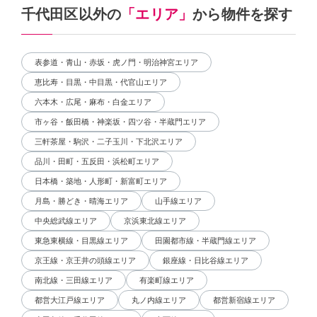
千代田区以外の
「エリア」
から物件を探す
表参道・青山・赤坂・虎ノ門・明治神宮エリア
恵比寿・目黒・中目黒・代官山エリア
六本木・広尾・麻布・白金エリア
市ヶ谷・飯田橋・神楽坂・四ツ谷・半蔵門エリア
三軒茶屋・駒沢・二子玉川・下北沢エリア
品川・田町・五反田・浜松町エリア
日本橋・築地・人形町・新富町エリア
月島・勝どき・晴海エリア
山手線エリア
中央総武線エリア
京浜東北線エリア
東急東横線・目黒線エリア
田園都市線・半蔵門線エリア
京王線・京王井の頭線エリア
銀座線・日比谷線エリア
南北線・三田線エリア
有楽町線エリア
都営大江戸線エリア
丸ノ内線エリア
都営新宿線エリア