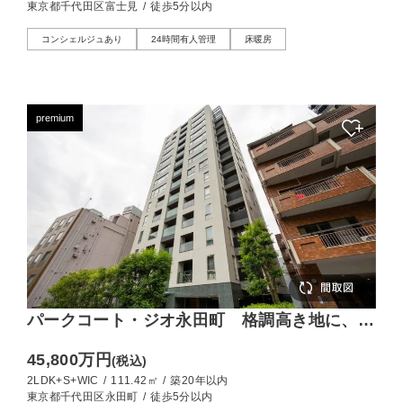
東京都千代田区富士見
/
徒歩5分以内
コンシェルジュあり
24時間有人管理
床暖房
premium
パークコート・ジオ永田町 格調高き地に、
111㎡のゆとりを
45,800万円
(税込)
2LDK+S+WIC
/
111.42㎡
/
築20年以内
東京都千代田区永田町
/
徒歩5分以内