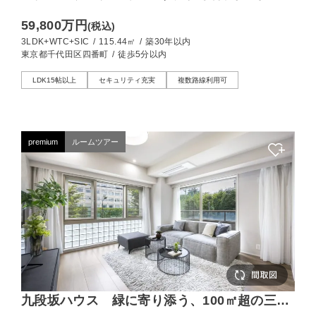
ス！大使館一体型の品格を纏う、115㎡超の上
59,800万円
(税込)
質な邸宅
3LDK+WTC+SIC
/
115.44㎡
/
築30年以内
東京都千代田区四番町
/
徒歩5分以内
LDK15帖以上
セキュリティ充実
複数路線利用可
premium
ルームツアー
九段坂ハウス 緑に寄り添う、100㎡超の三方