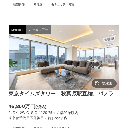
眺望良好
角部屋
セキュリティ充実
premium
ルームツアー
東京タイムズタワー 秋葉原駅直結、パノラマ
ビューを堪能する129㎡の32階南西角住戸
46,800万円
(税込)
3LDK+2WIC+SIC
/
129.75㎡
/
築30年以内
東京都千代田区外神田
/
徒歩5分以内