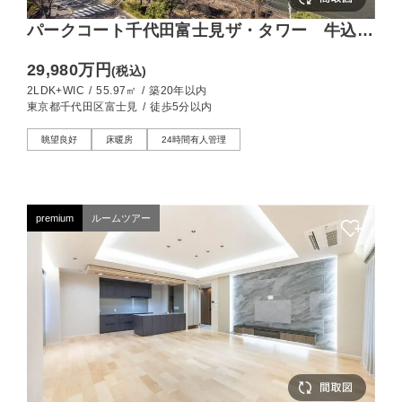
パークコート千代田富士見ザ・タワー 牛込濠
の水面を望む、穏やかな空気が流れる住まい
29,980万円
(税込)
2LDK+WIC
/
55.97㎡
/
築20年以内
東京都千代田区富士見
/
徒歩5分以内
眺望良好
床暖房
24時間有人管理
premium
ルームツアー