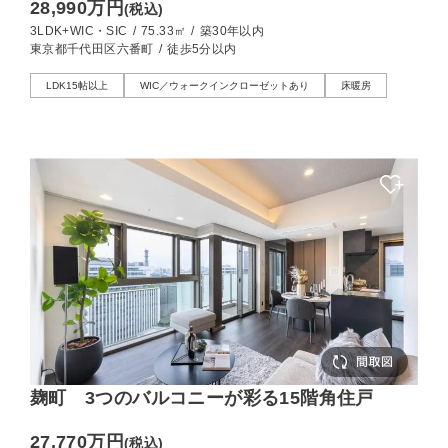
28,990万円
(税込)
3LDK+WIC・SIC
/
75.33㎡
/
築30年以内
東京都千代田区六番町
/
徒歩5分以内
LDK15帖以上
WIC／ウォークインクローゼットあり
床暖房
麹町 3つのバルコニーが彩る15階角住戸
27,770万円
(税込)