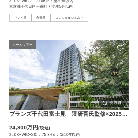
3LDK+WIC
/
120.06㎡
/
築30年以内
東京都千代田区一番町
/
徒歩5分以内
リノベ前
角部屋
コンシェルジュあり
ルームツアー
ブランズ千代田富士見 隈研吾氏監修×2025年
築の環境先進型レジデンス
24,800万円
(税込)
2LDK+WIC+SIC
/
75.34㎡
/
築10年以内