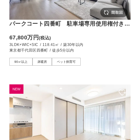
パークコート四番町 駐車場専用使用権付きの
118㎡レジデンス
67,800万円
(税込)
3LDK+WIC+SIC
/
118.41㎡
/
築30年以内
東京都千代田区四番町
/
徒歩5分以内
90㎡以上
床暖房
ペット飼育可
NEW