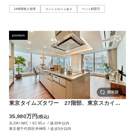
24時間有人管理
コンシェルジュあり
ペット飼育可
premium
東京タイムズタワー 27階部、東京スカイツ
リーが望める眺めのいい住まい
35,980万円
(税込)
3LDK+WIC
/
92.95㎡
/
築30年以内
東京都千代田区外神田
/
徒歩5分以内