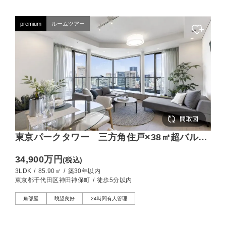
premium
ルームツアー
東京パークタワー 三方角住戸×38㎡超バルコ
ニーの開放邸宅
34,900万円
(税込)
3LDK
/
85.90㎡
/
築30年以内
東京都千代田区神田神保町
/
徒歩5分以内
角部屋
眺望良好
24時間有人管理