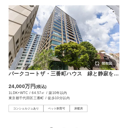
パークコートザ・三番町ハウス 緑と静寂を身
近にする新築レジデンス
24,000万円
(税込)
1LDK+WTC
/
64.57㎡
/
築10年以内
東京都千代田区三番町
/
徒歩10分以内
コンシェルジュあり
ペット飼育可
床暖房