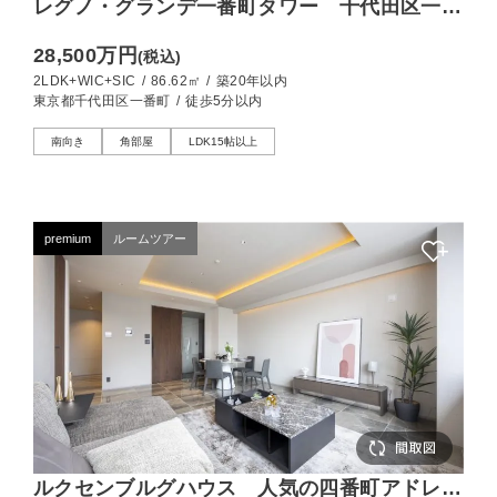
レグノ・グランデ一番町タワー 千代田区一番
町アドレス、L字バルコニー付きの角部屋
28,500万円
(税込)
2LDK
2LDK+WIC+SIC
/
86.62㎡
/
築20年以内
東京都千代田区一番町
/
徒歩5分以内
南向き
角部屋
LDK15帖以上
premium
ルームツアー
ルクセンブルグハウス 人気の四番町アドレ