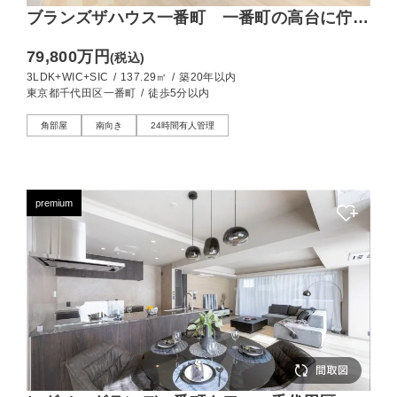
ブランズザハウス一番町 一番町の高台に佇
む、137㎡の角住戸
79,800万円
(税込)
3LDK+WIC+SIC
/
137.29㎡
/
築20年以内
東京都千代田区一番町
/
徒歩5分以内
角部屋
南向き
24時間有人管理
premium