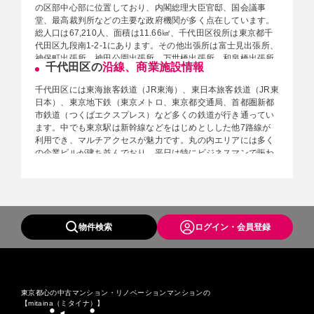
の区部中心部に位置しており、内閣総理大臣官邸、国会議事
堂、最高裁判所などの主要な政府機関が多く点在しています。
総人口は67,210人、面積は11.66㎢、千代田区役所は東京都千
代田区九段南1-2-1にあります。その他出張所は富士見出張所、
神保町出張所、神田公園出張所、万世橋出張所、和泉橋出張所
千代田区の
沿線、商業施設情報
に5カ所に点在しています。また、法務局（東京法務局）は千
代田区九段南1-1-15にあります。神田・神保町周辺には古本
千代田区には東海旅客鉄道（JR東海）、東日本旅客鉄道（JR東
屋・出版社が多く建ち並んでいます。丸の内・大手町エリアは
日本）、東京地下鉄（東京メトロ、東京都交通局、首都圏新都
新聞社・銀行が多く、秋葉原エリアは外国人も多く訪れるサブ
市鉄道（つくばエクスプレス）など多くの鉄道が行き通ってい
カルチャーの発信地として有名です。千代田区中心に皇居の敷
ます。中でも東京駅は新幹線などをはじめとしした他7路線が
地が広がっており、その周辺には千鳥ヶ淵、北の丸公園など自
利用でき、マルチアクセスが魅力です。丸の内エリアには多く
然を感じられる緑豊かな環境となっています。区立の中高一貫
の企業ビルが建ち並んでおり、平日は特にビジネスマンで賑わ
校を初めて創設した千代田区では、多くの子どもが進学をして
っています。また、商業施設も多く、丸の内ビルディング、新
おり、人気な小学校として暁星小学校、和泉小学校、番町小学
丸の内ビルディング、KITTEなど買い物環境も充実していま
校、九段小学校、麹町小学校などがあります。
す。その他にも帝国ホテル、パレスホテル、東京ステーション
ホテルなど有名なホテルも多く点在しています。
◆総人口：67,210人（2021年7月1日）
◆面積：11.66㎢
物件検索
ログイン・会員登録
◆駅一覧
◆区役所場所
【東海旅客鉄道（JR東海）】
・千代田区役所：東京都千代田区九段南1-2-1
・東海道新幹線 東京駅
・出張所：麹町出張所／富士見出張所／神保町出張所／神田公
【東日本旅客鉄道（JR東日本）】
園出張所／万世橋出張所／和泉橋出張所
・東北・上越・山形・秋田・北陸新幹線 東京駅
◆法務局（出張所）：東京法務局 千代田区九段南１－１－１
・東海道線・横須賀線 東京駅
東京都心の中古マンション・リノベーションマンションの
５
【mitaina（ミタイナ）】
・山手線・京浜東北線 有楽町駅 - 東京駅 - 神田駅 - 秋葉原駅
◆警察署：丸の内警察／麹町警察署／神田警察署／万世橋警察