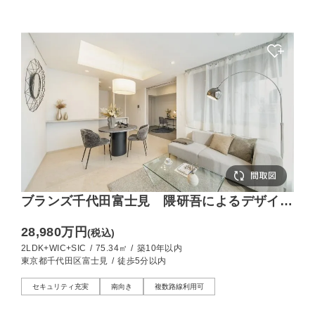
ブランズ千代田富士見 隈研吾によるデザイン
設計、新築未入居の2LDK
28,980万円
(税込)
2LDK+WIC+SIC
/
75.34㎡
/
築10年以内
東京都千代田区富士見
/
徒歩5分以内
セキュリティ充実
南向き
複数路線利用可