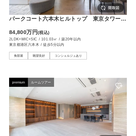
パークコート六本木ヒルトップ 東京タワーを
望む、24階の100㎡角住戸
84,800万円
(税込)
2LDK+WIC+SIC
/
101.03㎡
/
築20年以内
東京都港区六本木
/
徒歩5分以内
角部屋
眺望良好
コンシェルジュあり
premium
ルームツアー