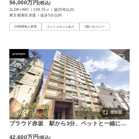
56,000万円
(税込)
2LDK+WIC
/
109.25㎡
/
築20年以内
東京都港区赤坂
/
徒歩5分以内
24時間有人管理
コンシェルジュあり
2面バルコニー
premium
プラウド赤坂 駅から3分、ペットと一緒に最
上階に住まう
42,600万円
(税込)