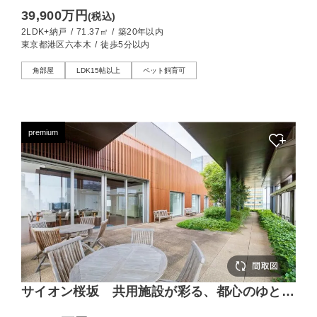
享受する、落ち着きある上質な角部屋
39,900万円
(税込)
2LDK+納戸
/
71.37㎡
/
築20年以内
東京都港区六本木
/
徒歩5分以内
角部屋
LDK15帖以上
ペット飼育可
premium
サイオン桜坂 共用施設が彩る、都心のゆとり
ある100㎡超