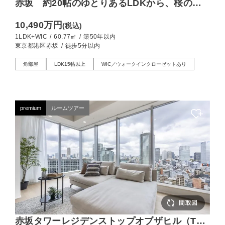
赤坂 約20帖のゆとりあるLDKから、桜の木
を愛でる
10,490万円
(税込)
1LDK+WIC
/
60.77㎡
/
築50年以内
東京都港区赤坂
/
徒歩5分以内
角部屋
LDK15帖以上
WIC／ウォークインクローゼットあり
premium
ルームツアー
赤坂タワーレジデンストップオブザヒル（Top