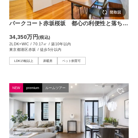
パークコート赤坂桜坂 都心の利便性と落ち着
いた住環境、桜を望む2LDK
34,350万円
(税込)
2LDK+WIC
/
70.17㎡
/
築10年以内
東京都港区赤坂
/
徒歩5分以内
LDK15帖以上
床暖房
ペット飼育可
NEW
premium
ルームツアー