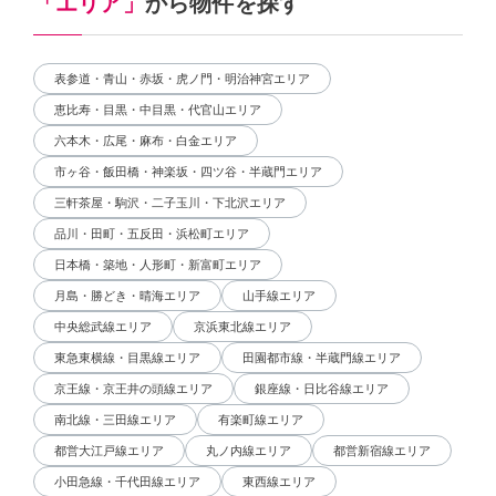
「エリア」
から物件を探す
表参道・青山・赤坂・虎ノ門・明治神宮エリア
恵比寿・目黒・中目黒・代官山エリア
六本木・広尾・麻布・白金エリア
市ヶ谷・飯田橋・神楽坂・四ツ谷・半蔵門エリア
三軒茶屋・駒沢・二子玉川・下北沢エリア
品川・田町・五反田・浜松町エリア
日本橋・築地・人形町・新富町エリア
月島・勝どき・晴海エリア
山手線エリア
中央総武線エリア
京浜東北線エリア
東急東横線・目黒線エリア
田園都市線・半蔵門線エリア
京王線・京王井の頭線エリア
銀座線・日比谷線エリア
南北線・三田線エリア
有楽町線エリア
都営大江戸線エリア
丸ノ内線エリア
都営新宿線エリア
小田急線・千代田線エリア
東西線エリア