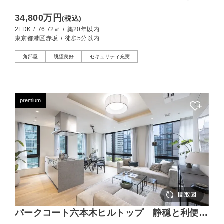
of the Hill） 空と都心を見渡す、19階角部屋
34,800万円
(税込)
2LDK
/
76.72㎡
/
築20年以内
東京都港区赤坂
/
徒歩5分以内
角部屋
眺望良好
セキュリティ充実
premium
パークコート六本木ヒルトップ 静穏と利便を