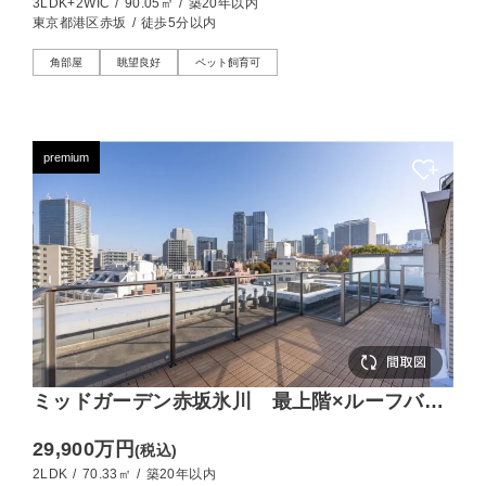
3LDK+2WIC
/
90.05㎡
/
築20年以内
東京都港区赤坂
/
徒歩5分以内
角部屋
眺望良好
ペット飼育可
premium
ミッドガーデン赤坂氷川 最上階×ルーフバル
コニーが描く上質な日常
29,900万円
(税込)
2LDK
/
70.33㎡
/
築20年以内