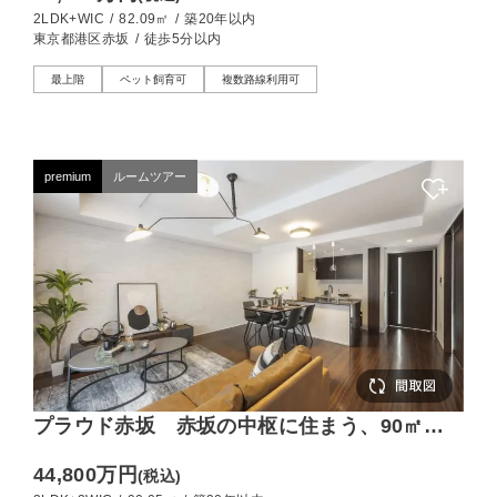
2LDK+WIC
/
82.09㎡
/
築20年以内
東京都港区赤坂
/
徒歩5分以内
最上階
ペット飼育可
複数路線利用可
premium
ルームツアー
プラウド赤坂 赤坂の中枢に住まう、90㎡超
え三方角部屋のプレミアム住戸
44,800万円
(税込)