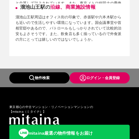
と合算して計上されています。また、東京メトロ線同士の乗換
溜池山王駅の
沿線、商業施設情報
人員を含んだ、2018年度の路線別1日平均乗降人員は、銀座線
が131,567人で同線内では新橋駅、日本橋駅、渋谷駅、表参道
溜池山王駅周辺はオフィス街の印象で、赤坂駅や六本木駅から
駅、赤坂見附駅、銀座駅、上野駅に次ぐ第8位。南北線は
も近いので生活しやすい環境になっています。国会議事堂や首
133,004人で同線内では第1位です（国会議事堂前駅の丸ノ内
相官邸やあるので、パトロールもしっかりされていて比較的治
線、千代田線との乗換人員も含む）。バスの最寄り停留所は、
安もよさそうです。また、飲食店も多く揃っているので外食派
ちぃばす赤坂ルートの溜池山王駅と、六本木通り上にある溜池
の方にとっては嬉しいのではないでしょうか。
です。フジエクスプレス、東京都交通局（都営）により運行さ
れています。「溜池山王駅」からは、ちぃばす赤坂ルート：赤
【周辺施設】
坂見附駅・赤坂地区総合支所前・青山一丁目駅前・赤坂八丁
外堀通り／六本木通り／首都高速都心環状線霞が関出入口（内
目・六本木ヒルズ方面、「溜池」からは渋谷駅前行、新橋駅行
回り・外回り）／アークヒルズ／ANAインターコンチネンタル
などが発着しています。他にも、ANAインターコンチネンタル
ホテル東京／サントリーホール／駐日アメリカ合衆国大使館／
ホテル東京、ザ・キャピトルホテル東急停留所に羽田空港行、
国会議事堂／山王パークタワー／日枝神社／ザ・キャピトルホ
成田空港行東京空港交通（リムジンバス）が発着しています。
物件検索
ログイン・会員登録
テル 東急／赤坂ツインタワー／赤坂サカス／TBS放送センター
／赤坂Bizタワー／赤坂BLITZ／赤坂ACTシアター
※更新日：2021年8月6日
東京都心の中古マンション・リノベーションマンションの
【mitaina（ミタイナ）】
mitaina厳選の物件情報をお届け