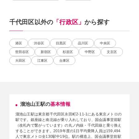
千代田区以外の
「行政区」
から探す
港区
渋谷区
目黒区
品川区
中央区
世田谷区
新宿区
杉並区
中野区
文京区
大田区
江東区
台東区
溜池山王駅の
基本情報
溜池山王駅は東京都千代田区永田町2-11-1にある東京メトロの
駅です。銀座線と南北線が乗り入れしており、国会議事堂前駅
（改札内で繋がっています）の丸ノ内線・千代田線と乗り換え
することができます。2019年度の1日平均乗降人員は159,494
人で東京メトロ全130駅中19位。駅の構造上、国会議事堂前駅