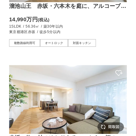
溜池山王 赤坂・六本木を庭に、アルコーブが
迎える静けさに満ちた1SLDK
14,990万円
(税込)
1SLDK
/
56.36㎡
/
築30年以内
東京都港区赤坂
/
徒歩5分以内
複数路線利用可
オートロック
対面キッチン