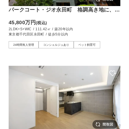
パークコート・ジオ永田町 格調高き地に、
111㎡のゆとりを
45,800万円
(税込)
2LDK+S+WIC
/
111.42㎡
/
築20年以内
東京都千代田区永田町
/
徒歩5分以内
24時間有人管理
コンシェルジュあり
ペット飼育可