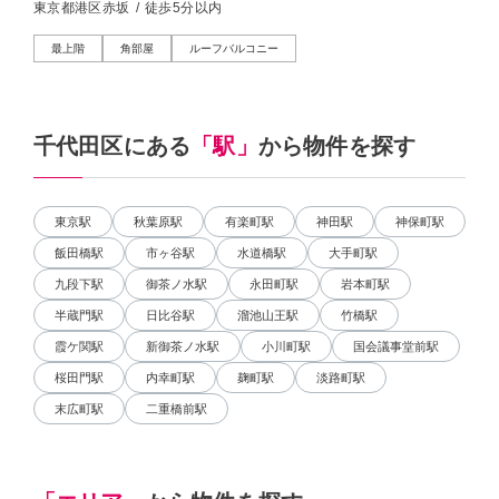
東京都港区赤坂
/
徒歩5分以内
最上階
角部屋
ルーフバルコニー
千代田区にある
「駅」
から物件を探す
東京駅
秋葉原駅
有楽町駅
神田駅
神保町駅
飯田橋駅
市ヶ谷駅
水道橋駅
大手町駅
九段下駅
御茶ノ水駅
永田町駅
岩本町駅
半蔵門駅
日比谷駅
溜池山王駅
竹橋駅
霞ケ関駅
新御茶ノ水駅
小川町駅
国会議事堂前駅
桜田門駅
内幸町駅
麹町駅
淡路町駅
末広町駅
二重橋前駅