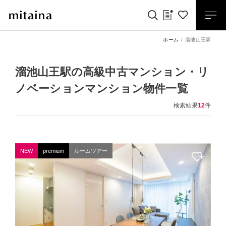
ホーム
溜池山王駅
溜池山王駅の高級中古マンション・リ
ノベーションマンション物件一覧
検索結果
12
件
NEW
premium
ルームツアー