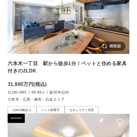
六本木一丁目 駅から徒歩1分！ペットと住める家具
付きの2LDK
31,980万円
(税込)
2LDK+WIC
/
69.99㎡
/
築30年以内
六本木・広尾・麻布・白金エリア
LDK15帖以上
ペット飼育可
セキュリティ充実
premium