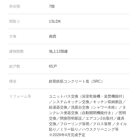
所在階
7階
間取り
1SLDK
方角
南西
建物階数
地上12階建
総戸数
65戸
構造
鉄骨鉄筋コンクリート造（SRC）
リフォーム等
ユニットバス交換（浴室乾燥機・追焚機能付）
／システムキッチン交換／キッチン収納新設／
給湯器交換／洗面台交換（シャワー水栓）／タ
ンクレス便器交換（自動開閉機能付き）／照明
交換／間接照明新設／エアコン2台取付／建具
交換／フローリング張替／クロス張替 ／タイル
貼り／ミラー貼り／ハウスクリーニング等
※2026年4月完成予定