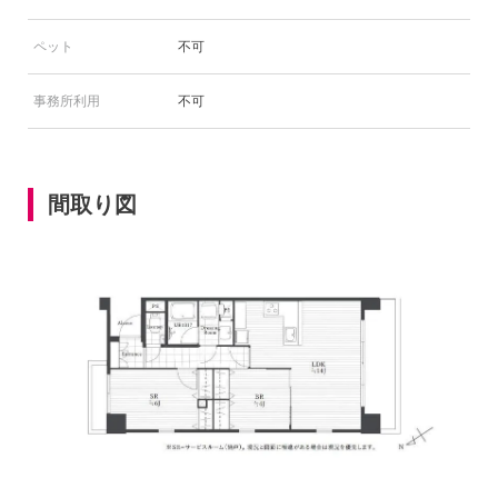
ペット
不可
事務所利用
不可
間取り図