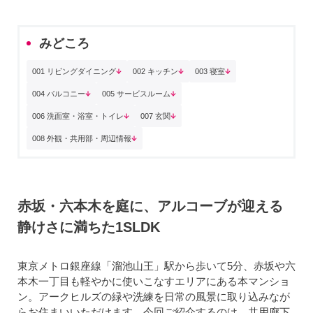
みどころ
001 リビングダイニング
002 キッチン
003 寝室
004 バルコニー
005 サービスルーム
006 洗面室・浴室・トイレ
007 玄関
008 外観・共用部・周辺情報
赤坂・六本木を庭に、アルコーブが迎える
静けさに満ちた1SLDK
東京メトロ銀座線「溜池山王」駅から歩いて5分、赤坂や六
本木一丁目も軽やかに使いこなすエリアにある本マンショ
ン。アークヒルズの緑や洗練を日常の風景に取り込みなが
らお住まいいただけます。今回ご紹介するのは、共用廊下