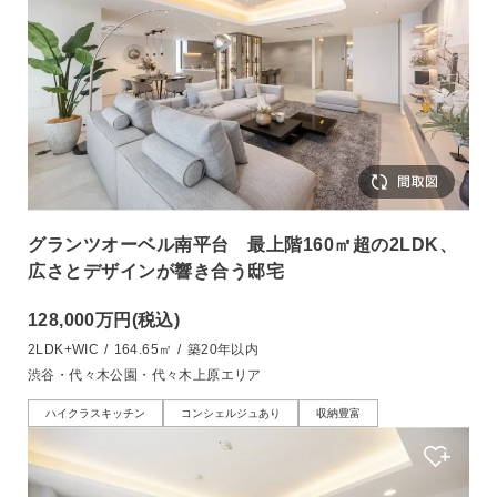
グランツオーベル南平台 最上階160㎡超の2LDK、
広さとデザインが響き合う邸宅
128,000万円
(税込)
2LDK+WIC
/
164.65㎡
/
築20年以内
渋谷・代々木公園・代々木上原エリア
ハイクラスキッチン
コンシェルジュあり
収納豊富