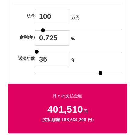
頭金
万円
金利(年)
%
返済年数
年
月々の支払金額
401,510
円
（支払総額
168,634,200
円）