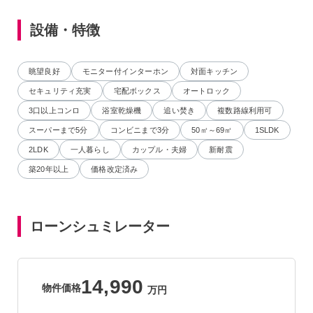
設備・特徴
眺望良好
モニター付インターホン
対面キッチン
セキュリティ充実
宅配ボックス
オートロック
3口以上コンロ
浴室乾燥機
追い焚き
複数路線利用可
スーパーまで5分
コンビニまで3分
50㎡～69㎡
1SLDK
2LDK
一人暮らし
カップル・夫婦
新耐震
築20年以上
価格改定済み
ローンシュミレーター
14,990
物件価格
万円