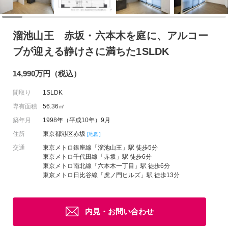
溜池山王 赤坂・六本木を庭に、アルコー
ブが迎える静けさに満ちた1SLDK
14,990万円（税込）
間取り
1SLDK
専有面積
56.36㎡
築年月
1998年（平成10年）9月
住所
東京都港区赤坂
[地図]
交通
東京メトロ銀座線「溜池山王」駅 徒歩5分
東京メトロ千代田線「赤坂」駅 徒歩6分
東京メトロ南北線「六本木一丁目」駅 徒歩6分
東京メトロ日比谷線「虎ノ門ヒルズ」駅 徒歩13分
内見・お問い合わせ