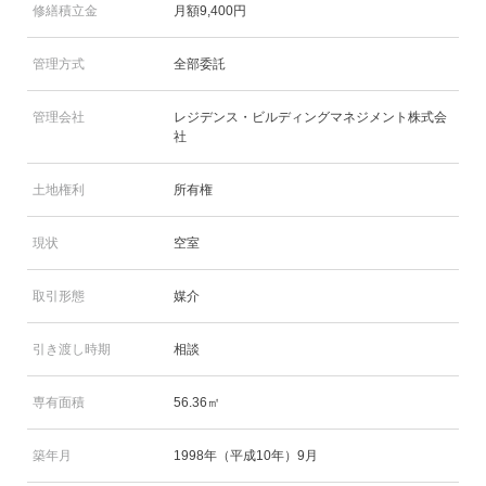
修繕積立金
月額9,400円
管理方式
全部委託
管理会社
レジデンス・ビルディングマネジメント株式会
社
土地権利
所有権
現状
空室
取引形態
媒介
引き渡し時期
相談
専有面積
56.36㎡
築年月
1998年（平成10年）9月