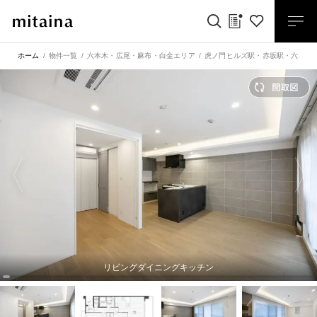
ホーム
物件一覧
六本木・広尾・麻布・白金エリア
虎ノ門ヒルズ駅
・
赤坂駅
・
六本木
リビングダイニングキッチン