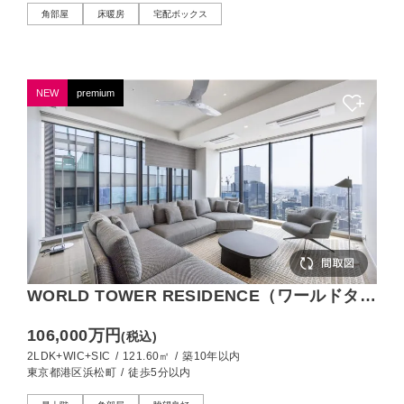
角部屋
床暖房
宅配ボックス
NEW
premium
WORLD TOWER RESIDENCE（ワールドタワ
ーレジデンス） 浜松町駅直結・東南角ペント
106,000万円
(税込)
ハウス！レインボーブリッジを一望する120㎡
2LDK+WIC+SIC
/
121.60㎡
/
築10年以内
超の邸宅
東京都港区浜松町
/
徒歩5分以内