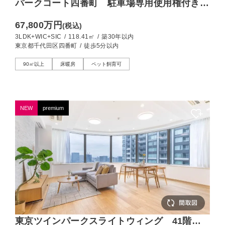
パークコート四番町 駐車場専用使用権付きの
118㎡レジデンス
67,800万円
(税込)
3LDK+WIC+SIC
/
118.41㎡
/
築30年以内
東京都千代田区四番町
/
徒歩5分以内
90㎡以上
床暖房
ペット飼育可
NEW
premium
東京ツインパークスライトウィング 41階か