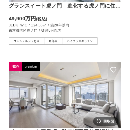
グランスイート虎ノ門 進化する虎ノ門に住ま
う、124㎡のゆとり
49,900万円
(税込)
3LDK+WIC
/
124.56㎡
/
築20年以内
東京都港区虎ノ門
/
徒歩5分以内
コンシェルジュあり
角部屋
ハイクラスキッチン
NEW
premium