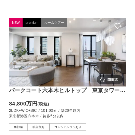
NEW
premium
ルームツアー
パークコート六本木ヒルトップ 東京タワーを
望む、24階の100㎡角住戸
84,800万円
(税込)
2LDK+WIC+SIC
/
101.03㎡
/
築20年以内
東京都港区六本木
/
徒歩5分以内
角部屋
眺望良好
コンシェルジュあり