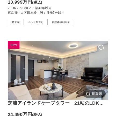
13,999万円
(税込)
2LDK
/
58.80㎡
/
築30年以内
東京都中央区日本橋中洲
/
徒歩5分以内
角部屋
ペット飼育可
複数路線利用可
NEW
芝浦アイランドケープタワー 21帖のLDKで
ゆとりある空間設計、運河が望める南西向きの
24,490万円
(税込)