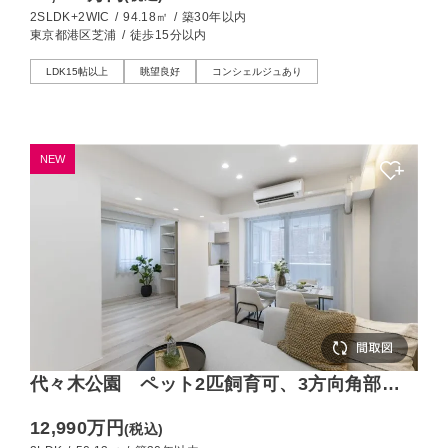
2SLDK
2SLDK+2WIC
/
94.18㎡
/
築30年以内
東京都港区芝浦
/
徒歩15分以内
LDK15帖以上
眺望良好
コンシェルジュあり
NEW
代々木公園 ペット2匹飼育可、3方向角部屋
で窓の多い2LDK
12,990万円
(税込)