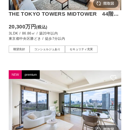
THE TOKYO TOWERS MIDTOWER 44階部
で眺望良好、運河とビル群を望む
20,300万円
(税込)
3LDK
/
86.86㎡
/
築20年以内
東京都中央区勝どき
/
徒歩7分以内
眺望良好
コンシェルジュあり
セキュリティ充実
NEW
premium