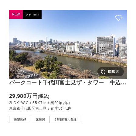
NEW
premium
パークコート千代田富士見ザ・タワー 牛込濠
の水面を望む、穏やかな空気が流れる住まい
29,980万円
(税込)
2LDK+WIC
/
55.97㎡
/
築20年以内
東京都千代田区富士見
/
徒歩5分以内
眺望良好
床暖房
24時間有人管理