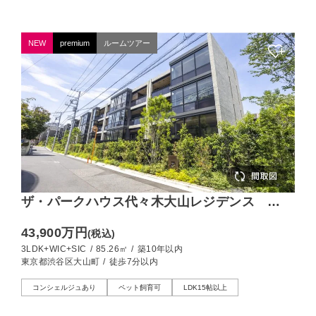
NEW
premium
ルームツアー
ザ・パークハウス代々木大山レジデンス
8,000㎡超の敷地に佇む、2026年竣工レジデン
43,900万円
(税込)
ス
3LDK+WIC+SIC
/
85.26㎡
/
築10年以内
東京都渋谷区大山町
/
徒歩7分以内
コンシェルジュあり
ペット飼育可
LDK15帖以上