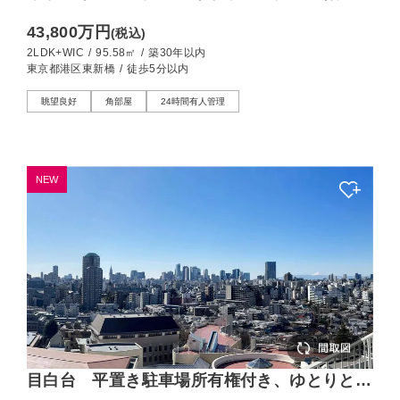
ら東京タワーを望む、95㎡の2LDK
43,800万円
(税込)
2LDK+WIC
/
95.58㎡
/
築30年以内
東京都港区東新橋
/
徒歩5分以内
眺望良好
角部屋
24時間有人管理
NEW
目白台 平置き駐車場所有権付き、ゆとりと眺