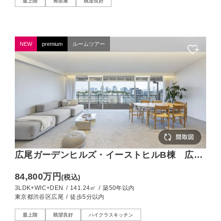
最上階
角部屋
眺望良好
NEW
premium
ルームツアー
広尾ガーデンヒルズ・イーストヒルB棟 広さ
も美しさも妥協しない、140㎡超の最上階
84,800万円
(税込)
3LDK+WIC+DEN
/
141.24㎡
/
築50年以内
東京都渋谷区広尾
/
徒歩5分以内
最上階
眺望良好
ハイクラスキッチン