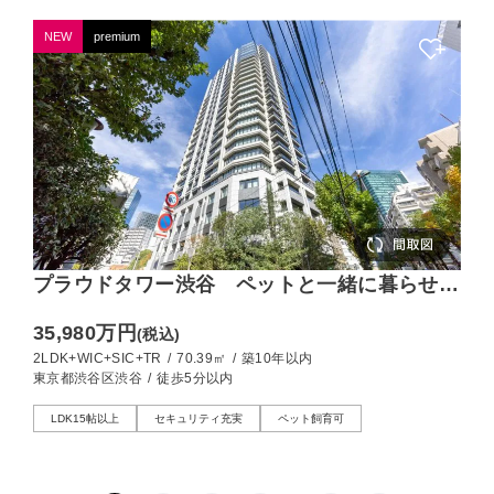
NEW
premium
プラウドタワー渋谷 ペットと一緒に暮らせる
2LDK！2025年3月竣工の高級タワーレジデン
35,980万円
(税込)
ス
2LDK+WIC+SIC+TR
/
70.39㎡
/
築10年以内
東京都渋谷区渋谷
/
徒歩5分以内
LDK15帖以上
セキュリティ充実
ペット飼育可