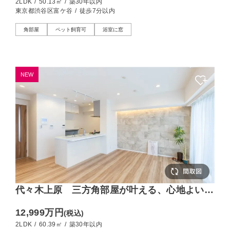
2LDK
/
50.13㎡
/
築30年以内
東京都渋谷区富ケ谷
/
徒歩7分以内
角部屋
ペット飼育可
浴室に窓
NEW
代々木上原 三方角部屋が叶える、心地よい毎
日
12,999万円
(税込)
2LDK
/
60.39㎡
/
築30年以内