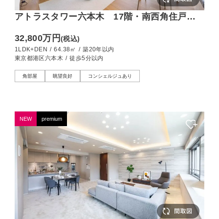
アトラスタワー六本木 17階・南西角住戸、
六本木を一望するプレミアムレジデンス
32,800万円
(税込)
1LDK+DEN
/
64.38㎡
/
築20年以内
東京都港区六本木
/
徒歩5分以内
角部屋
眺望良好
コンシェルジュあり
NEW
premium