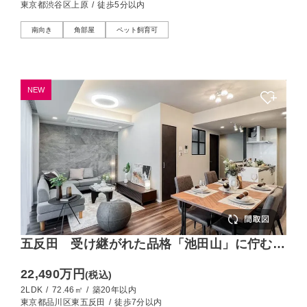
東京都渋谷区上原
/
徒歩5分以内
南向き
角部屋
ペット飼育可
NEW
五反田 受け継がれた品格「池田山」に佇む低
層レジデンス
22,490万円
(税込)
2LDK
/
72.46㎡
/
築20年以内
東京都品川区東五反田
/
徒歩7分以内