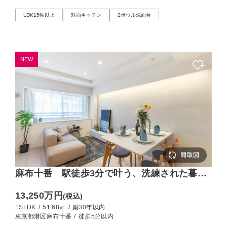
LDK15帖以上
対面キッチン
2ボウル洗面台
NEW
麻布十番 駅徒歩3分で叶う、洗練された暮ら
し
13,250万円
(税込)
1SLDK
/
51.68㎡
/
築30年以内
東京都港区麻布十番
/
徒歩5分以内