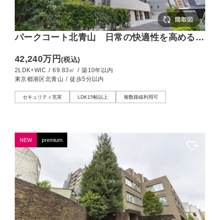
パークコート北青山 日常の快適性を高める最
先端の心地よさ
42,240万円
(税込)
2LDK+WIC
/
69.83㎡
/
築10年以内
東京都港区北青山
/
徒歩5分以内
セキュリティ充実
LDK15帖以上
複数路線利用可
NEW
premium