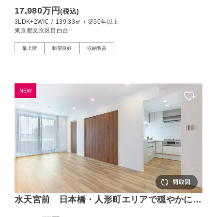
望を享受する139㎡の住まい
17,980万円
(税込)
3LDK+2WIC
/
139.33㎡
/
築50年以上
東京都文京区目白台
最上階
眺望良好
収納豊富
NEW
水天宮前 日本橋・人形町エリアで穏やかに暮
らす、12階角部屋2LDK