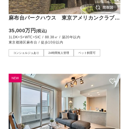
麻布台パークハウス 東京アメリカンクラブと
ともに描く、麻布台の上質な日常
35,000万円
(税込)
1LDK+S+WTC+SIC
/
88.38㎡
/
築20年以内
東京都港区麻布台
/
徒歩10分以内
コンシェルジュあり
24時間有人管理
ペット飼育可
NEW