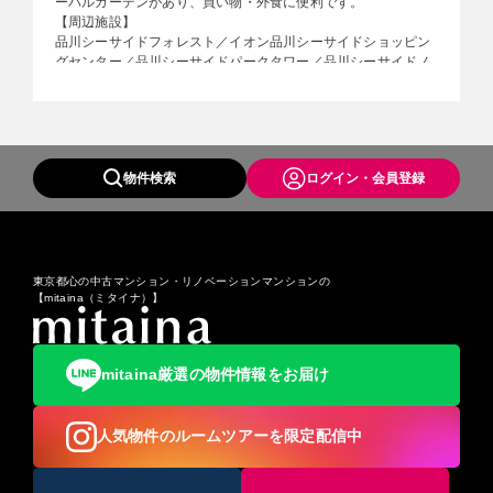
ーバルガーデンがあり、買い物・外食に便利です。
※1：駅の紹介、品川シーサイド駅、東京臨海高速鉄道株式会
【周辺施設】
社
品川シーサイドフォレスト／イオン品川シーサイドショッピン
グセンター／品川シーサイドパークタワー／品川シーサイドノ
ースタワー／日立ソリューションズタワー／品川シーサイドイ
ーストタワー／品川シーサイドウエストタワー／品川シーサイ
ドサウスタワー／プライムパークス品川シーサイド／品川シー
サイド公園／ハートンホテル東品川／Brilliaタワー品川シーサ
イド／グラスキューブ品川／株式会社ブロードリーフ本社／株
物件検索
ログイン・会員登録
式会社タジマ（ブロードリーフグループ）本社／住友不動産品
川シーサイドビル／みずほ情報総研／鮫洲運転免許試験場／コ
ナミスポーツクラブ本社・品川本店／住友不動産品川ビル ‐ 帝
産観光バス本社／東京都立八潮高等学校／東京都立産業技術高
等専門学校／産業技術大学院大学／東京都立城南職業能力開発
センター／品川清掃工場／南品川二郵便局／京急本線 青物横丁
東京都心の中古マンション・リノベーションマンションの
【mitaina（ミタイナ）】
駅
※更新日：2021年8月16日
mitaina厳選の物件情報をお届け
人気物件のルームツアーを限定配信中