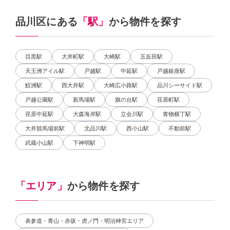
品川区にある
「駅」
から物件を探す
目黒駅
大井町駅
大崎駅
五反田駅
天王洲アイル駅
戸越駅
中延駅
戸越銀座駅
鮫洲駅
西大井駅
大崎広小路駅
品川シーサイド駅
戸越公園駅
新馬場駅
旗の台駅
荏原町駅
荏原中延駅
大森海岸駅
立会川駅
青物横丁駅
大井競馬場前駅
北品川駅
西小山駅
不動前駅
武蔵小山駅
下神明駅
「エリア」
から物件を探す
表参道・青山・赤坂・虎ノ門・明治神宮エリア