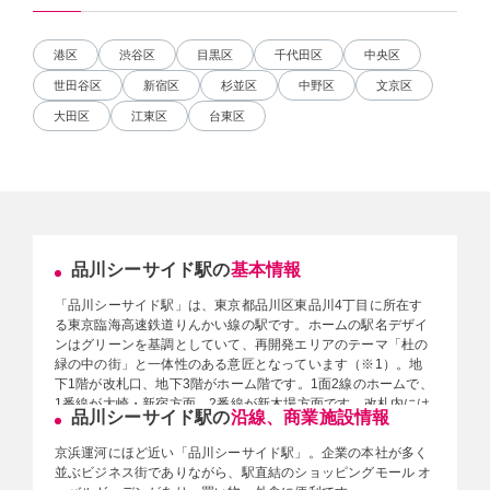
港区
渋谷区
目黒区
千代田区
中央区
世田谷区
新宿区
杉並区
中野区
文京区
大田区
江東区
台東区
品川シーサイド駅の
基本情報
「品川シーサイド駅」は、東京都品川区東品川4丁目に所在す
る東京臨海高速鉄道りんかい線の駅です。ホームの駅名デザイ
ンはグリーンを基調としていて、再開発エリアのテーマ「杜の
緑の中の街」と一体性のある意匠となっています（※1）。地
下1階が改札口、地下3階がホーム階です。1面2線のホームで、
1番線が大崎・新宿方面、2番線が新木場方面です。改札内には
品川シーサイド駅の
沿線、商業施設情報
車いす対応トイレ、改札外にはコインロッカー、公衆電話があ
ります。また、エスカレーターやエレベーター、触知案内図な
京浜運河にほど近い「品川シーサイド駅」。企業の本社が多く
どのバリアフリー設備が設置されています。
並ぶビジネス街でありながら、駅直結のショッピングモール オ
【参考】