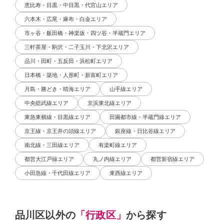
恵比寿・目黒・中目黒・代官山エリア
六本木・広尾・麻布・白金エリア
市ヶ谷・飯田橋・神楽坂・四ツ谷・半蔵門エリア
三軒茶屋・駒沢・二子玉川・下北沢エリア
品川・田町・五反田・浜松町エリア
日本橋・築地・人形町・新富町エリア
月島・勝どき・晴海エリア
山手線エリア
中央総武線エリア
京浜東北線エリア
東急東横線・目黒線エリア
田園都市線・半蔵門線エリア
京王線・京王井の頭線エリア
銀座線・日比谷線エリア
南北線・三田線エリア
有楽町線エリア
都営大江戸線エリア
丸ノ内線エリア
都営新宿線エリア
小田急線・千代田線エリア
東西線エリア
品川区以外の
「行政区」
から探す