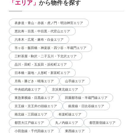
「エリア」
から物件を探す
表参道・青山・赤坂・虎ノ門・明治神宮エリア
恵比寿・目黒・中目黒・代官山エリア
六本木・広尾・麻布・白金エリア
市ヶ谷・飯田橋・神楽坂・四ツ谷・半蔵門エリア
三軒茶屋・駒沢・二子玉川・下北沢エリア
品川・田町・五反田・浜松町エリア
日本橋・築地・人形町・新富町エリア
月島・勝どき・晴海エリア
山手線エリア
中央総武線エリア
京浜東北線エリア
東急東横線・目黒線エリア
田園都市線・半蔵門線エリア
京王線・京王井の頭線エリア
銀座線・日比谷線エリア
南北線・三田線エリア
有楽町線エリア
都営大江戸線エリア
丸ノ内線エリア
都営新宿線エリア
小田急線・千代田線エリア
東西線エリア