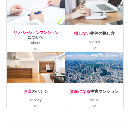
リノベーションマンション
損しない
物件の探し方
について
Search
About
お金
のハナシ
資産になる
中古マンション
Money
Value