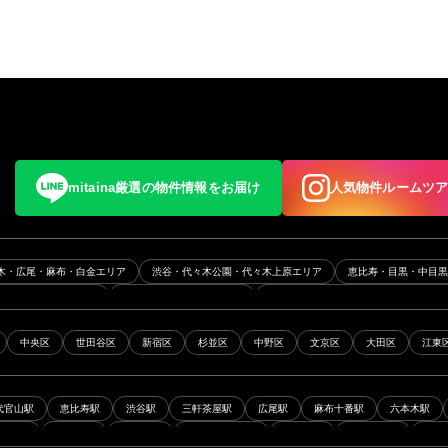
mitaina厳選の物件情報をお届け
人気物件ルームツ
木・広尾・麻布・白金エリア
渋谷・代々木公園・代々木上原エリア
恵比寿・目黒・中目
五反田・浜松町エリア
月島・勝どき・晴海エリア
三軒茶屋・駒沢・二子玉川・下北沢エ
エリア
早稲田・高田馬場・目白エリア
山手線エリア
中央総武線エリア
東急東
中央区
世田谷区
新宿区
杉並区
中野区
文京区
大田区
江東
ア
南北線・三田線エリア
有楽町線エリア
都営大江戸線エリア
丸ノ内線エリア
代官山駅
恵比寿駅
渋谷駅
三軒茶屋駅
広尾駅
麻布十番駅
六本木駅
三田駅
外苑前駅
芝公園駅
六本木一丁目駅
高輪台駅
白金高輪駅
代々