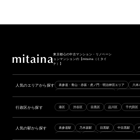
東京都心の中古マンション・リノベーシ
ョンマンションの
【mitaina（ミタイ
ナ）】
人気のエリアから探す
表参道・青山・赤坂・虎ノ門・明治神宮エリア
六本
日本橋・築地・人形町・新富町エリア
品川・田町・
後楽園・春日・茗荷谷・護国寺エリア
新宿・代々木
行政区から探す
港区
渋谷区
目黒区
品川区
千代田区
京王線・京王井の頭線エリア
銀座線・日比谷線エリ
人気の駅から探す
表参道駅
乃木坂駅
目黒駅
中目黒駅
青山一丁目駅
赤坂駅
高輪ゲートウェイ駅