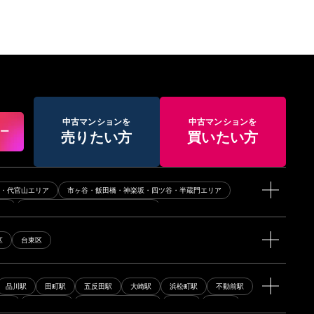
中古マンションを
中古マンションを
アー
売りたい方
買いたい方
黒・代官山エリア
市ヶ谷・飯田橋・神楽坂・四ツ谷・半蔵門エリア
リア
牛込神楽坂・牛込柳町・若松河田エリア
横線・目黒線エリア
田園都市線・半蔵門線エリア
区
台東区
都営新宿線エリア
小田急線・千代田線エリア
その他エリア
品川駅
田町駅
五反田駅
大崎駅
浜松町駅
不動前駅
木駅
千駄ヶ谷駅
明治神宮前〈原宿〉駅
初台駅
神泉駅