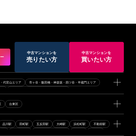
中古マンションを
中古マンションを
アー
売りたい方
買いたい方
黒・代官山エリア
市ヶ谷・飯田橋・神楽坂・四ツ谷・半蔵門エリア
リア
牛込神楽坂・牛込柳町・若松河田エリア
横線・目黒線エリア
田園都市線・半蔵門線エリア
区
台東区
都営新宿線エリア
小田急線・千代田線エリア
その他エリア
品川駅
田町駅
五反田駅
大崎駅
浜松町駅
不動前駅
木駅
千駄ヶ谷駅
明治神宮前〈原宿〉駅
初台駅
神泉駅