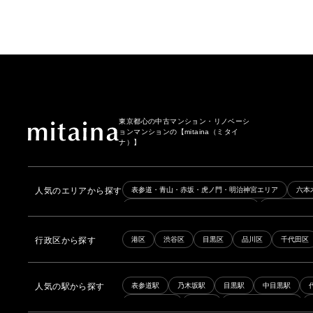
東京都心の中古マンション・リノベーシ
ョンマンションの
【mitaina（ミタイ
ナ）】
人気のエリアから探す
表参道・青山・赤坂・虎ノ門・明治神宮エリア
六本
日本橋・築地・人形町・新富町エリア
品川・田町・
後楽園・春日・茗荷谷・護国寺エリア
新宿・代々木
行政区から探す
港区
渋谷区
目黒区
品川区
千代田区
京王線・京王井の頭線エリア
銀座線・日比谷線エリ
人気の駅から探す
表参道駅
乃木坂駅
目黒駅
中目黒駅
青山一丁目駅
赤坂駅
高輪ゲートウェイ駅