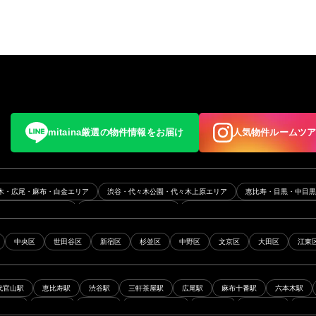
mitaina厳選の物件情報をお届け
人気物件ルームツ
木・広尾・麻布・白金エリア
渋谷・代々木公園・代々木上原エリア
恵比寿・目黒・中目
五反田・浜松町エリア
月島・勝どき・晴海エリア
三軒茶屋・駒沢・二子玉川・下北沢エ
エリア
早稲田・高田馬場・目白エリア
山手線エリア
中央総武線エリア
東急東
中央区
世田谷区
新宿区
杉並区
中野区
文京区
大田区
江東
ア
南北線・三田線エリア
有楽町線エリア
都営大江戸線エリア
丸ノ内線エリア
代官山駅
恵比寿駅
渋谷駅
三軒茶屋駅
広尾駅
麻布十番駅
六本木駅
三田駅
外苑前駅
芝公園駅
六本木一丁目駅
高輪台駅
白金高輪駅
代々