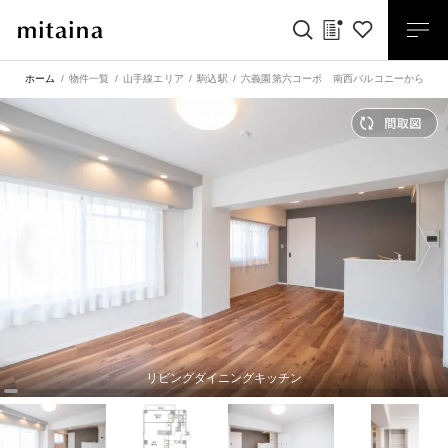
ホーム
物件一覧
山手線エリア
駒込駅
六義園第六コーポ 南西バルコニーから六義
リビングダイニングキッチン