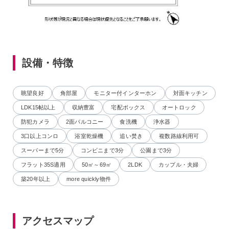
設備・特徴
眺望良好
角部屋
モニター付インターホン
対面キッチン
LDK15帖以上
収納豊富
宅配ボックス
オートロック
防犯カメラ
2面バルコニー
食洗機
浄水器
3口以上コンロ
浴室乾燥機
追い焚き
複数路線利用可
スーパーまで5分
コンビニまで3分
公園まで3分
フラット35S適用
50㎡～69㎡
2LDK
カップル・夫婦
築20年以上
more quickly物件
アクセスマップ