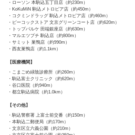
・ローソン 本駒込五丁目店（約230m）
・KoKuMiN 駒込メトロピア店（約450m）
・コクミンドラッグ 駒込メトロピア店（約460m）
・ピーコックストア 文京グリーンコート店（約620m）
・トップパルケ 田端銀座店（約630m）
・マルエツプチ 駒込店（約800m）
・サミット 巣鴨店（約990m）
・西友巣鴨店（約1.1km）
【医療機関】
・こまごめ緑陰診療所（約260m）
・駒込富士クリニック（約620m）
・谷口医院（約940m）
・都立駒込病院（約1.0km）
【その他】
・駒込警察署 上富士前交番（約150m）
・本駒込二郵便局（約170m）
・文京区立六義公園（約210m）
・文京区立富士前公園（約350m）