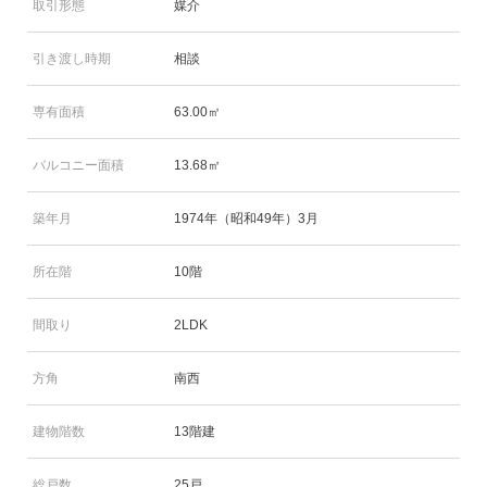
取引形態
媒介
引き渡し時期
相談
専有面積
63.00㎡
バルコニー面積
13.68㎡
築年月
1974年（昭和49年）3月
所在階
10階
間取り
2LDK
方角
南西
建物階数
13階建
総戸数
25戸