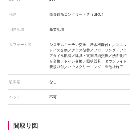
構造
鉄骨鉄筋コンクリート造（SRC）
用途地域
商業地域
リフォーム等
システムキッチン交換（浄水機能付）／ユニッ
トバス交換／クロス貼替／フローリング・フロ
アタイル貼替／建具・玄関収納交換／洗面化粧
台交換／トイレ交換／照明器具・ダウンライト
新規取付／ハウスクリーニング ※他社施工
駐車場
なし
ペット
不可
間取り図