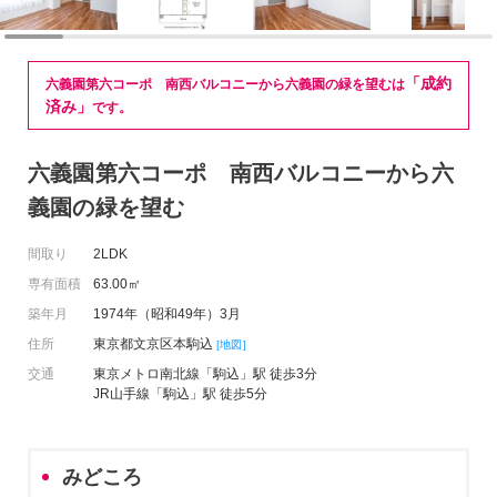
「成約
六義園第六コーポ 南西バルコニーから六義園の緑を望むは
済み」
です。
六義園第六コーポ 南西バルコニーから六
義園の緑を望む
間取り
2LDK
専有面積
63.00㎡
築年月
1974年（昭和49年）3月
住所
東京都文京区本駒込
[地図]
交通
東京メトロ南北線「駒込」駅 徒歩3分
JR山手線「駒込」駅 徒歩5分
みどころ