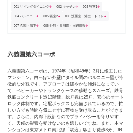
001 リビングダイニング
002 キッチン
003 寝室1
004 バルコニー
005 寝室2
006 洗面室・浴室・トイレ
007 玄関・廊下
008 外観・共用部・周辺情報
六義園第六コーポ
六義園第六コーポは、1974年（昭和49年）3月に竣工した
マンション。白っぽい外壁にタイル調のバルコニー壁が特
徴的な外観です。アプローチは緩やかな傾斜になってい
て、ベビーカーやトランクケースの移動もスムーズ。鉄骨
鉄筋コンクリート造13階建、総戸数は25戸。安心のオート
ロック体制です。宅配ボックスも完備されているので、忙
しい方でも時間を気にせずに荷物を受け取ることができま
す。さらに、内廊下設計なのでプライバシーを守りやす
く、天候の影響を受けないのも嬉しいですね。また、本マ
ンションは東京メトロ南北線「駒込」駅より徒歩3分、JR