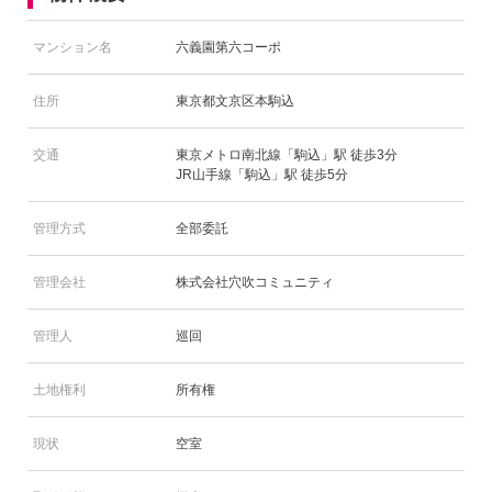
マンション名
六義園第六コーポ
住所
東京都文京区本駒込
交通
東京メトロ南北線「駒込」駅 徒歩3分
JR山手線「駒込」駅 徒歩5分
管理方式
全部委託
管理会社
株式会社穴吹コミュニティ
管理人
巡回
土地権利
所有権
現状
空室