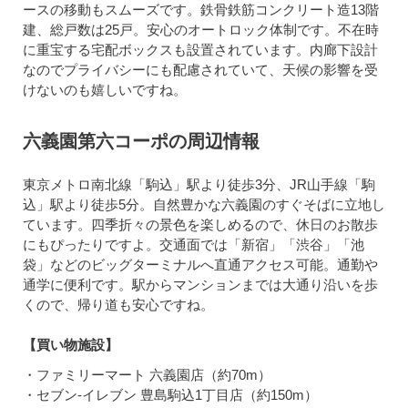
ースの移動もスムーズです。鉄骨鉄筋コンクリート造13階
建、総戸数は25戸。安心のオートロック体制です。不在時
に重宝する宅配ボックスも設置されています。内廊下設計
なのでプライバシーにも配慮されていて、天候の影響を受
けないのも嬉しいですね。
六義園第六コーポの周辺情報
東京メトロ南北線「駒込」駅より徒歩3分、JR山手線「駒
込」駅より徒歩5分。自然豊かな六義園のすぐそばに立地し
ています。四季折々の景色を楽しめるので、休日のお散歩
にもぴったりですよ。交通面では「新宿」「渋谷」「池
袋」などのビッグターミナルへ直通アクセス可能。通勤や
通学に便利です。駅からマンションまでは大通り沿いを歩
くので、帰り道も安心ですね。
【買い物施設】
・ファミリーマート 六義園店（約70m）
・セブン-イレブン 豊島駒込1丁目店（約150m）