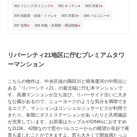
001 リビングダイニング
002 キッチン
003 洋室1
004 洗面室・浴室・トイレ
005 洋室2
006 バルコニー
007 玄関
008 外観・共用部・周辺情報
リバーシティ21地区に佇むプレミアムタワ
ーマンション
こちらの物件は、中央区佃の隅田川と晴海運河の中間点に
ある「リバーシティ21」の最北端に佇む本マンションで
す。高層マンションが立ち並び、リバーサイド沿いに大き
な公園があるので、ニューヨークのような気分を満喫でき
るエリア。マンションはコンシェルジュサービスが利用で
きたり、各階にダストステーションがあったりと共用施設
が充実しています。お部屋はカップルやDINKsにおすすめ
な2LDK。42階なので窓やバルコニーからの眺望が良好で夜
景も楽しむことができますよ。窓も大きくて開放感たっぷ