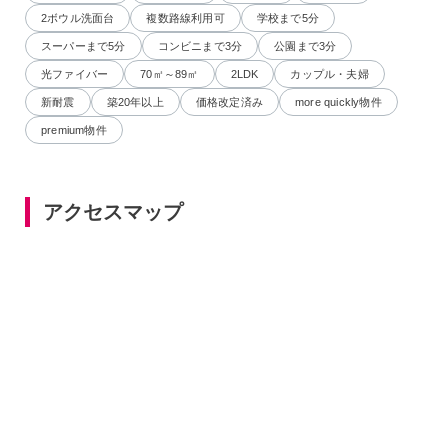
2ボウル洗面台
複数路線利用可
学校まで5分
スーパーまで5分
コンビニまで3分
公園まで3分
光ファイバー
70㎡～89㎡
2LDK
カップル・夫婦
新耐震
築20年以上
価格改定済み
more quickly物件
premium物件
アクセスマップ