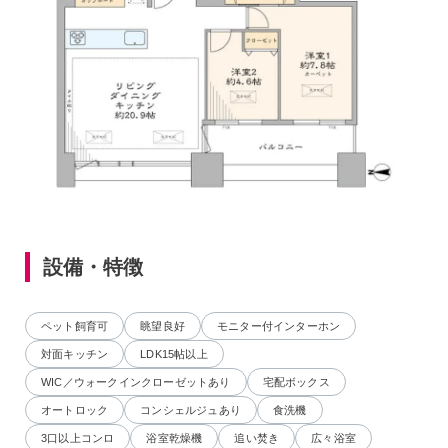
設備・特徴
ペット飼育可
眺望良好
モニター付インターホン
対面キッチン
LDK15帖以上
WIC／ウォークインクローゼットあり
宅配ボックス
オートロック
コンシェルジュあり
食洗機
3口以上コンロ
浴室乾燥機
追い焚き
広々浴室