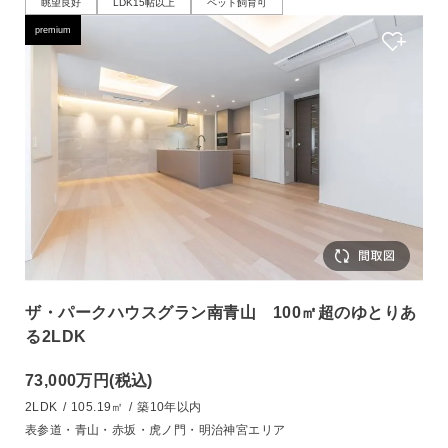
眺望良好
LDK15帖以上
ペット飼育可
premium
ザ・パークハウスグラン南青山 100㎡超のゆとりあ
る2LDK
73,000万円
(税込)
2LDK
/
105.19㎡
/
築10年以内
表参道・青山・赤坂・虎ノ門・明治神宮エリア