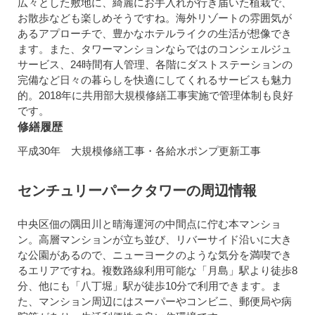
広々とした敷地に、綺麗にお手入れが行き届いた植栽で、
お散歩なども楽しめそうですね。海外リゾートの雰囲気が
あるアプローチで、豊かなホテルライクの生活が想像でき
ます。また、タワーマンションならではのコンシェルジュ
サービス、24時間有人管理、各階にダストステーションの
完備など日々の暮らしを快適にしてくれるサービスも魅力
的。2018年に共用部大規模修繕工事実施で管理体制も良好
です。
修繕履歴
平成30年 大規模修繕工事・各給水ポンプ更新工事
センチュリーパークタワーの周辺情報
中央区佃の隅田川と晴海運河の中間点に佇む本マンショ
ン。高層マンションが立ち並び、リバーサイド沿いに大き
な公園があるので、ニューヨークのような気分を満喫でき
るエリアですね。複数路線利用可能な「月島」駅より徒歩8
分、他にも「八丁堀」駅が徒歩10分で利用できます。ま
た、マンション周辺にはスーパーやコンビニ、郵便局や病