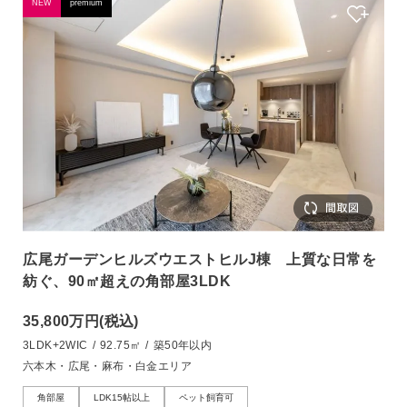
NEW
premium
広尾ガーデンヒルズウエストヒルJ棟 上質な日常を
紡ぐ、90㎡超えの角部屋3LDK
35,800万円
(税込)
3LDK+2WIC
/
92.75㎡
/
築50年以内
六本木・広尾・麻布・白金エリア
角部屋
LDK15帖以上
ペット飼育可