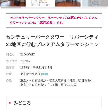
センチュリーパークタワー リバーシティ21地区に佇むプレミアム
「成約済み」
タワーマンションは
です。
センチュリーパークタワー リバーシティ
21地区に佇むプレミアムタワーマンション
間取り
2LDK+WIC
専有面積
78.29㎡
築年月
1999年（平成11年）1月
住所
東京都中央区佃
[地図]
交通
東京メトロ有楽町線・都営大江戸線「月島」駅 徒歩8分
東京メトロ日比谷線「八丁堀」駅 徒歩10分
みどころ