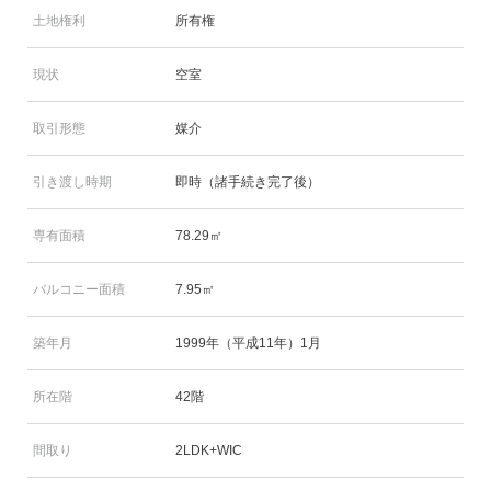
土地権利
所有権
現状
空室
取引形態
媒介
引き渡し時期
即時（諸手続き完了後）
専有面積
78.29㎡
バルコニー面積
7.95㎡
築年月
1999年（平成11年）1月
所在階
42階
間取り
2LDK+WIC