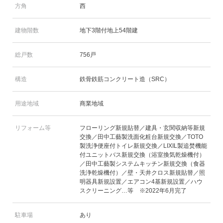
方角
西
建物階数
地下3階付地上54階建
総戸数
756戸
構造
鉄骨鉄筋コンクリート造（SRC）
用途地域
商業地域
リフォーム等
フローリング新規貼替／建具・玄関収納等新規
交換／田中工藝製洗面化粧台新規交換／TOTO
製洗浄便座付トイレ新規交換／LIXIL製追焚機能
付ユニットバス新規交換（浴室換気乾燥機付）
／田中工藝製システムキッチン新規交換（食器
洗浄乾燥機付）／壁・天井クロス新規貼替／照
明器具新規設置／エアコン4基新規設置／ハウ
スクリーニング…等 ※2022年6月完了
駐車場
あり