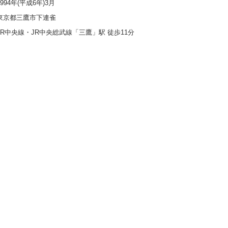
1994年(平成6年)3月
東京都三鷹市下連雀
JR中央線・JR中央総武線「三鷹」駅 徒歩11分