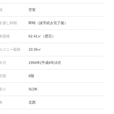
状
空室
き渡し時期
即時（諸手続き完了後）
有面積
62.41㎡（壁芯）
ルコニー面積
10.26㎡
年月
1994年(平成6年)3月
在階
6階
取り
3LDK
角
北西