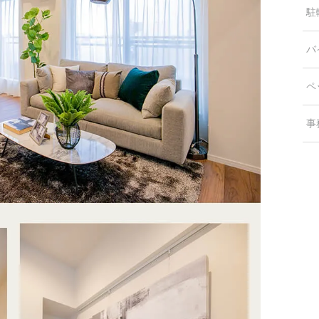
駐
バ
ペ
事