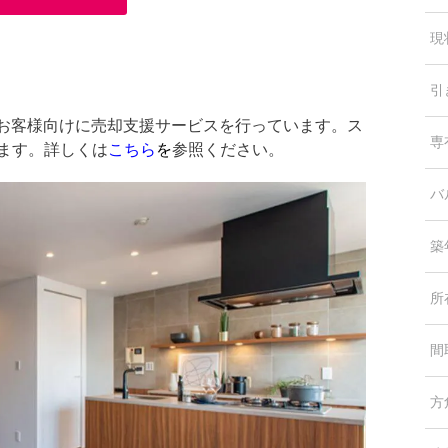
現
引
中のお客様向けに売却支援サービスを行っています。ス
専
します。詳しくは
こちら
を
参照ください。
バ
築
所
間
方