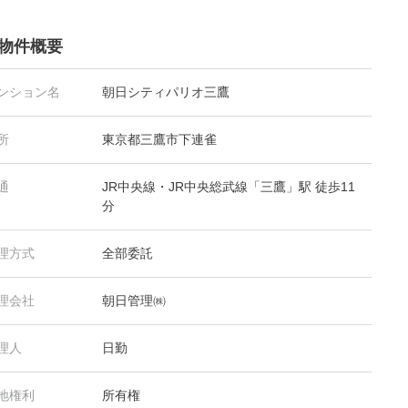
物件概要
ンション名
朝日シティパリオ三鷹
所
東京都三鷹市下連雀
通
JR中央線・JR中央総武線「三鷹」駅 徒歩11
分
理方式
全部委託
理会社
朝日管理㈱
理人
日勤
地権利
所有権