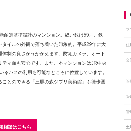
マ
の新耐震基準設計のマンション。総戸数は59戸、鉄
ンタイルの外観で落ち着いた印象的。平成29年に大
住
理体制の良さがうかがえます。防犯カメラ、オート
交
リティ面も安心です。また、本マンションはJR中央
ているバスの利用も可能なところに位置しています。
管
ることのできる「三鷹の森ジブリ美術館」も徒歩圏
管
管
却相談はこちら
土