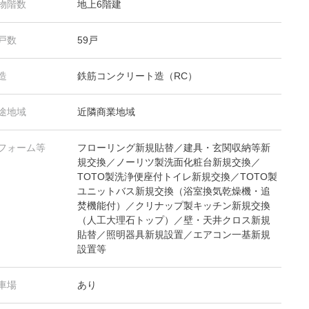
物階数
地上6階建
戸数
59戸
造
鉄筋コンクリート造（RC）
途地域
近隣商業地域
フォーム等
フローリング新規貼替／建具・玄関収納等新
規交換／ノーリツ製洗面化粧台新規交換／
TOTO製洗浄便座付トイレ新規交換／TOTO製
ユニットバス新規交換（浴室換気乾燥機・追
焚機能付）／クリナップ製キッチン新規交換
（人工大理石トップ）／壁・天井クロス新規
貼替／照明器具新規設置／エアコン一基新規
設置等
車場
あり