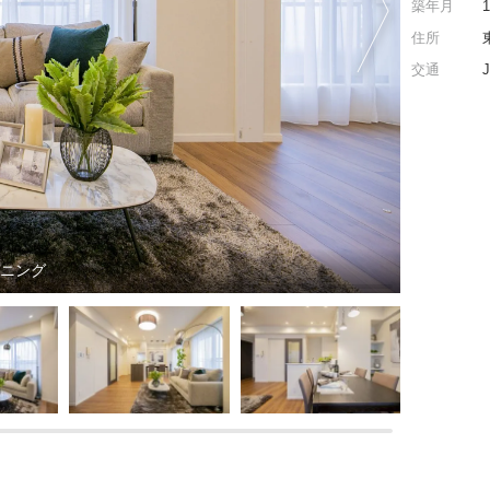
築年月
住所
交通
イニング