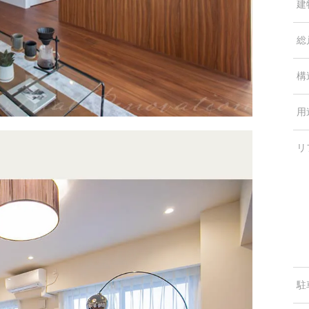
建
総
構
用
リ
駐