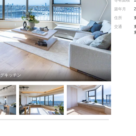
専有面積
築年月
住所
交通
ングキッチン