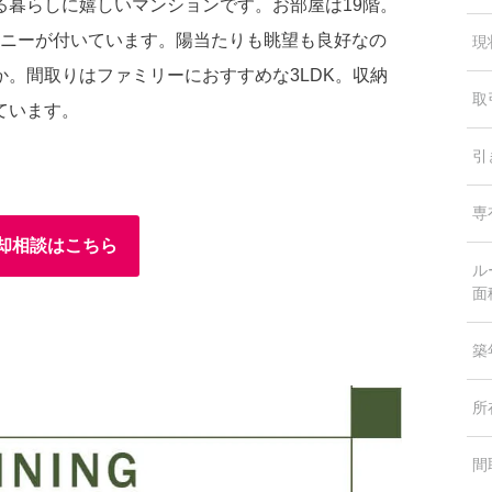
る暮らしに嬉しいマンションです。お部屋は19階。
ルコニーが付いています。陽当たりも眺望も良好なの
現
。間取りはファミリーにおすすめな3LDK。収納
取
ています。
引
専
却相談はこちら
ル
面
築
所
間