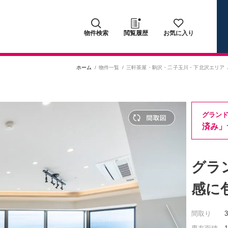
物件検索
閲覧履歴
お気に入り
ホーム
物件一覧
三軒茶屋・駒沢・二子玉川・下北沢エリア
グラン
済み」
グラ
感に
間取り