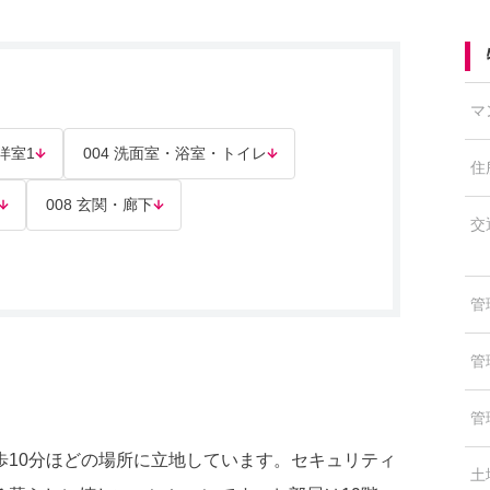
マ
 洋室1
004 洗面室・浴室・トイレ
住
008 玄関・廊下
交
管
管
管
歩10分ほどの場所に立地しています。セキュリティ
土