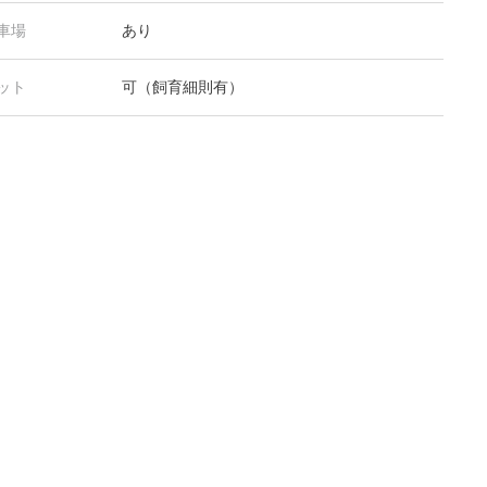
車場
あり
ット
可（飼育細則有）