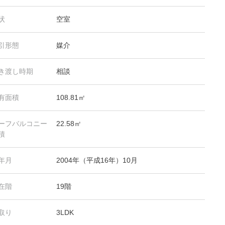
状
空室
引形態
媒介
き渡し時期
相談
有面積
108.81㎡
ーフバルコニー
22.58㎡
積
年月
2004年（平成16年）10月
在階
19階
取り
3LDK