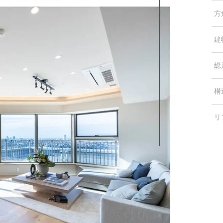
方
建
総
構
リ