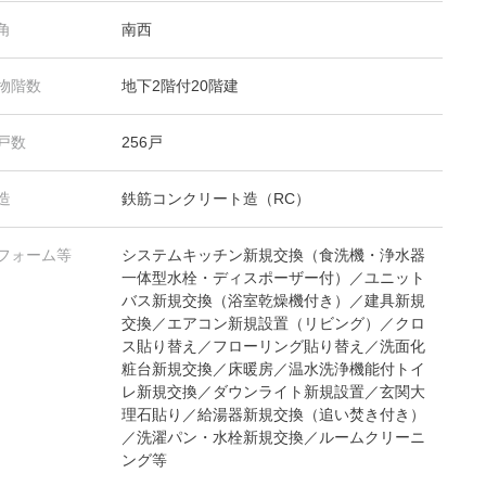
角
南西
物階数
地下2階付20階建
戸数
256戸
造
鉄筋コンクリート造（RC）
フォーム等
システムキッチン新規交換（食洗機・浄水器
一体型水栓・ディスポーザー付）／ユニット
バス新規交換（浴室乾燥機付き）／建具新規
交換／エアコン新規設置（リビング）／クロ
ス貼り替え／フローリング貼り替え／洗面化
粧台新規交換／床暖房／温水洗浄機能付トイ
レ新規交換／ダウンライト新規設置／玄関大
理石貼り／給湯器新規交換（追い焚き付き）
／洗濯パン・水栓新規交換／ルームクリーニ
ング等