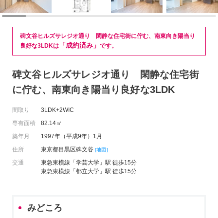
碑文谷ヒルズサレジオ通り 閑静な住宅街に佇む、南東向き陽当り
「成約済み」
良好な3LDKは
です。
碑文谷ヒルズサレジオ通り 閑静な住宅街
に佇む、南東向き陽当り良好な3LDK
間取り
3LDK+2WIC
専有面積
82.14㎡
築年月
1997年（平成9年）1月
住所
東京都目黒区碑文谷
[地図]
交通
東急東横線「学芸大学」駅 徒歩15分
東急東横線「都立大学」駅 徒歩15分
みどころ