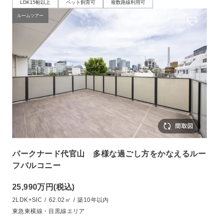
LDK15帖以上
ペット飼育可
複数路線利用可
ルームツアー
パークナード代官山 多様な過ごし方をかなえるルー
フバルコニー
25,990万円
(税込)
2LDK+SIC
/
62.02㎡
/
築10年以内
東急東横線・目黒線エリア