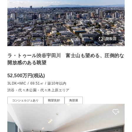
ラ・トゥール渋谷宇田川 富士山も望める、圧倒的な
開放感のある眺望
52,500万円
(税込)
3LDK+WIC
/
69.51㎡
/
築10年以内
渋谷・代々木公園・代々木上原エリア
コンシェルジュあり
眺望良好
角部屋