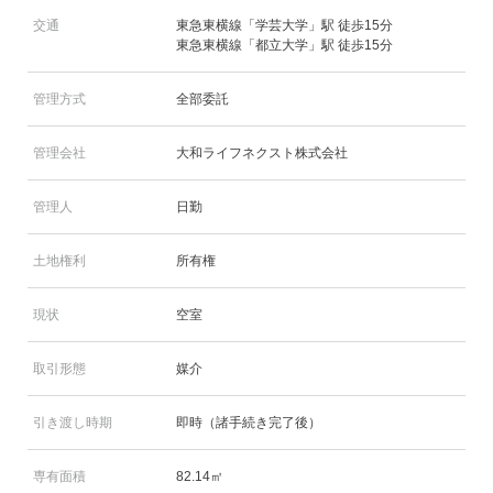
交通
東急東横線「学芸大学」駅 徒歩15分
東急東横線「都立大学」駅 徒歩15分
管理方式
全部委託
管理会社
大和ライフネクスト株式会社
管理人
日勤
土地権利
所有権
現状
空室
取引形態
媒介
引き渡し時期
即時（諸手続き完了後）
専有面積
82.14㎡