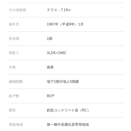
その他面積
テラス：7.19㎡
築年月
1997年（平成9年）1月
所在階
1階
間取り
3LDK+2WIC
方角
南東
建物階数
地下1階付地上5階建
総戸数
80戸
構造
鉄筋コンクリート造（RC）
用途地域
第一種中高層住居専用地域