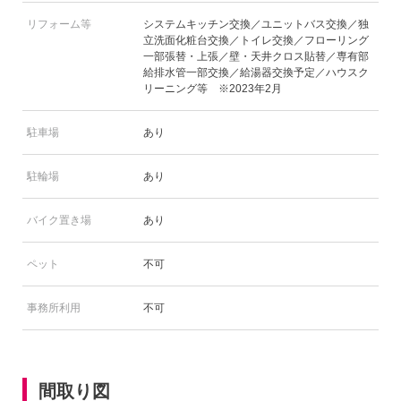
リフォーム等
システムキッチン交換／ユニットバス交換／独
立洗面化粧台交換／トイレ交換／フローリング
一部張替・上張／壁・天井クロス貼替／専有部
給排水管一部交換／給湯器交換予定／ハウスク
リーニング等 ※2023年2月
駐車場
あり
駐輪場
あり
バイク置き場
あり
ペット
不可
事務所利用
不可
間取り図