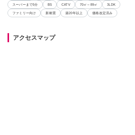
スーパーまで5分
BS
CATV
70㎡～89㎡
3LDK
ファミリー向け
新耐震
築20年以上
価格改定済み
アクセスマップ