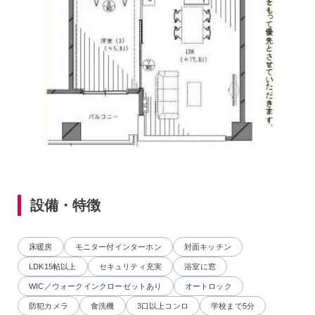
設備・特徴
床暖房
モニター付インターホン
対面キッチン
LDK15帖以上
セキュリティ充実
浴室に窓
WIC／ウォークインクローゼットあり
オートロック
防犯カメラ
食洗機
3口以上コンロ
学校まで5分