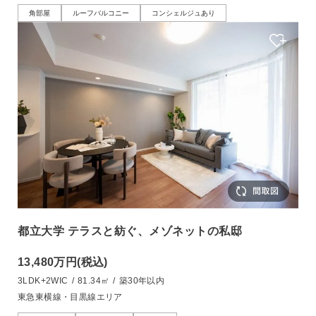
角部屋
ルーフバルコニー
コンシェルジュあり
都立大学 テラスと紡ぐ、メゾネットの私邸
13,480万円
(税込)
3LDK+2WIC
/
81.34㎡
/
築30年以内
東急東横線・目黒線エリア