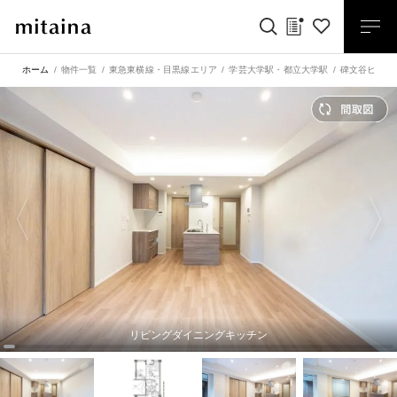
ホーム
物件一覧
東急東横線・目黒線エリア
学芸大学駅
・
都立大学駅
碑文谷ヒルズ
リビングダイニングキッチン