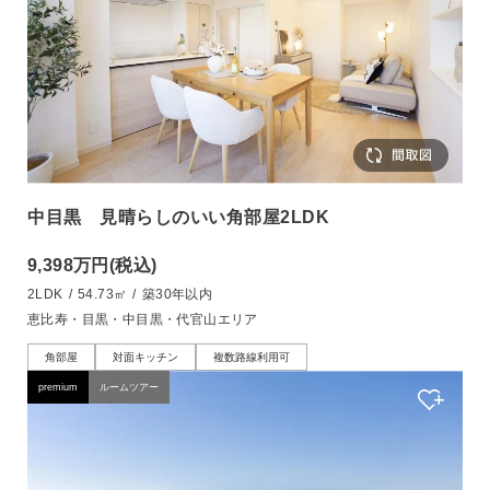
中目黒 見晴らしのいい角部屋2LDK
9,398万円
(税込)
2LDK
/
54.73㎡
/
築30年以内
恵比寿・目黒・中目黒・代官山エリア
角部屋
対面キッチン
複数路線利用可
premium
ルームツアー