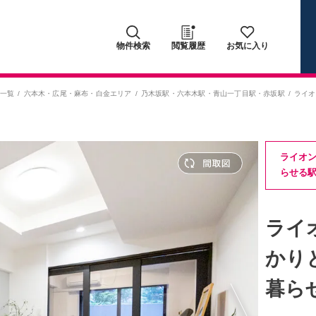
物件検索
閲覧履歴
お気に入り
一覧
六本木・広尾・麻布・白金エリア
乃木坂駅
・
六本木駅
・
青山一丁目駅
・
赤坂駅
ライオ
ライオ
らせる
ライ
かり
暮ら