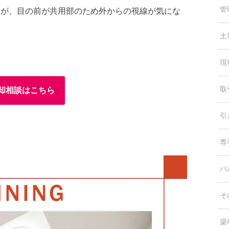
管
すが、目の前が共用部のため外からの視線が気にな
土
現
取
却相談はこちら
引
専
バ
そ
築