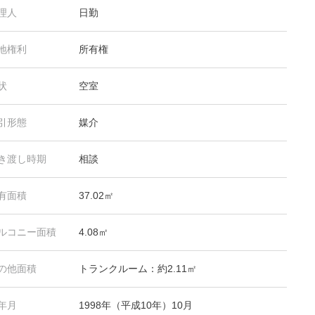
理人
日勤
地権利
所有権
状
空室
引形態
媒介
き渡し時期
相談
有面積
37.02㎡
ルコニー面積
4.08㎡
の他面積
トランクルーム：約2.11㎡
年月
1998年（平成10年）10月