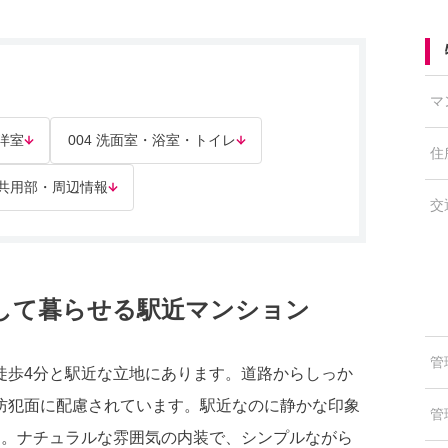
マ
 洋室
004 洗面室・浴室・トイレ
住
・共用部・周辺情報
交
して暮らせる駅近マンション
管
徒歩4分と駅近な立地にあります。道路からしっか
防犯面に配慮されています。駅近なのに静かな印象
管
す。ナチュラルな雰囲気の内装で、シンプルながら