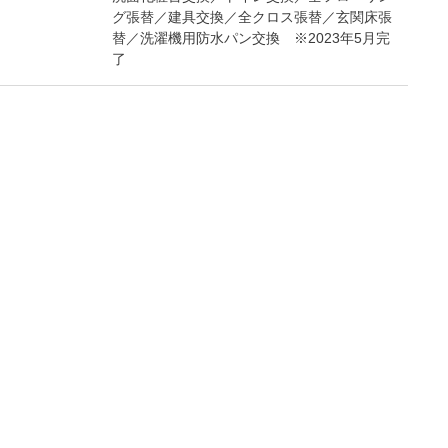
グ張替／建具交換／全クロス張替／玄関床張
替／洗濯機用防水パン交換 ※2023年5月完
了