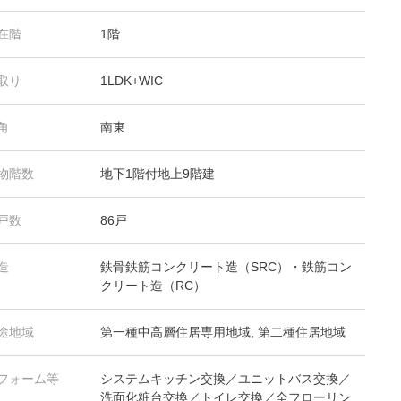
在階
1階
取り
1LDK+WIC
角
南東
物階数
地下1階付地上9階建
戸数
86戸
造
鉄骨鉄筋コンクリート造（SRC）・鉄筋コン
クリート造（RC）
途地域
第一種中高層住居専用地域, 第二種住居地域
フォーム等
システムキッチン交換／ユニットバス交換／
洗面化粧台交換／トイレ交換／全フローリン