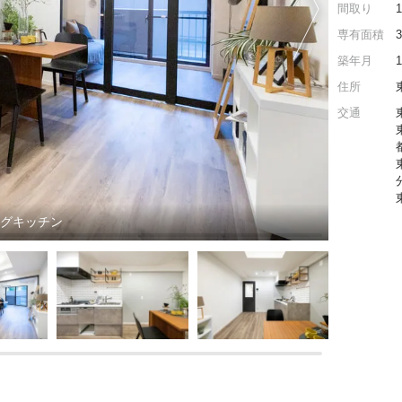
間取り
専有面積
築年月
住所
交通
ングキッチン