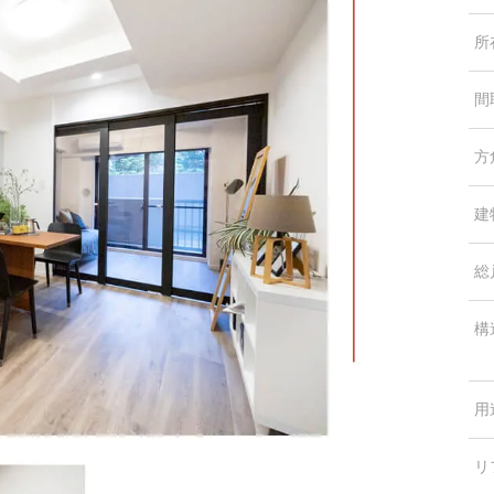
所
間
方
建
総
構
用
リ