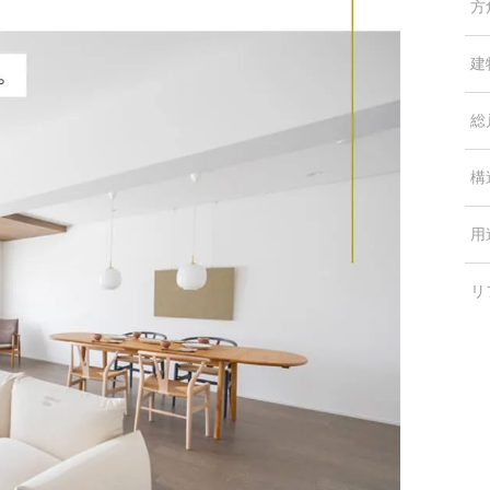
方
建
総
構
用
リ