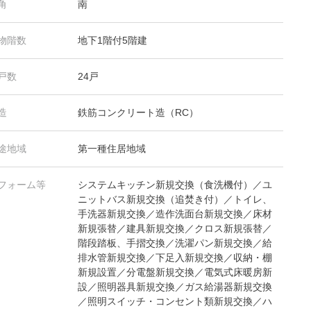
角
南
物階数
地下1階付5階建
戸数
24戸
造
鉄筋コンクリート造（RC）
途地域
第一種住居地域
フォーム等
システムキッチン新規交換（食洗機付）／ユ
ニットバス新規交換（追焚き付）／トイレ、
手洗器新規交換／造作洗面台新規交換／床材
新規張替／建具新規交換／クロス新規張替／
階段踏板、手摺交換／洗濯パン新規交換／給
排水管新規交換／下足入新規交換／収納・棚
新規設置／分電盤新規交換／電気式床暖房新
設／照明器具新規交換／ガス給湯器新規交換
／照明スイッチ・コンセント類新規交換／ハ