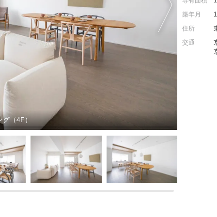
専有面積
築年月
住所
交通
グ（4F）