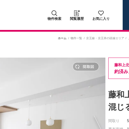
物件検索
閲覧履歴
お気に入り
ホーム
物件一覧
京王線・京王井の頭線エリア
藤和上
約済み
藤和
混じ
間取り