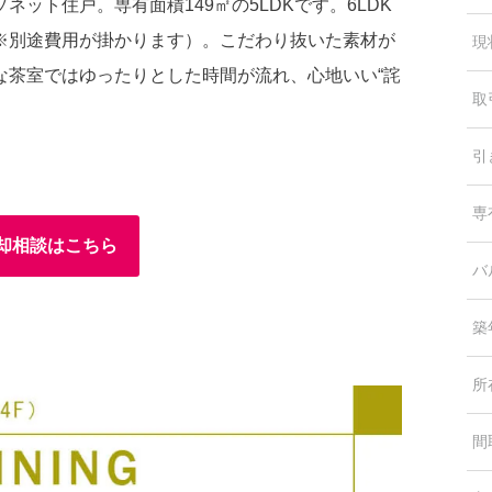
ット住戸。専有面積149㎡の5LDKです。6LDK
※別途費用が掛かります）。こだわり抜いた素材が
現
な茶室ではゆったりとした時間が流れ、心地いい“詫
取
引
専
却相談はこちら
バ
築
所
間