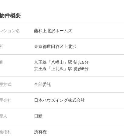
物件概要
ンション名
藤和上北沢ホームズ
所
東京都世田谷区上北沢
通
京王線「八幡山」駅 徒歩5分
京王線「上北沢」駅 徒歩6分
理方式
全部委託
理会社
日本ハウズイング株式会社
理人
日勤
地権利
所有権