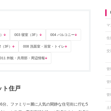
マ
F）
003 寝室（3F）
004 バルコニー
住
2（3F）
008 洗面室・浴室・トイレ
交
011 外観・共用部・周辺情報
管
管
ット住戸
管
6分。ファミリー層に人気の閑静な住宅街に佇む5
土