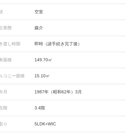
状
空室
引形態
媒介
き渡し時期
即時（諸手続き完了後）
有面積
149.70㎡
ルコニー面積
15.10㎡
年月
1987年（昭和62年）3月
在階
3.4階
取り
5LDK+WIC