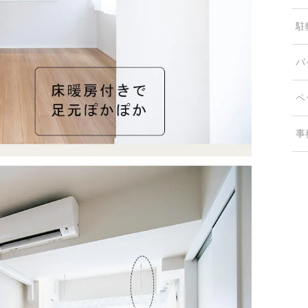
駐
バ
ペ
事