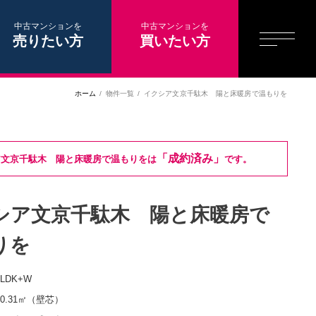
中古マンションを
中古マンションを
売りたい方
買いたい方
ホーム
物件一覧
イクシア文京千駄木 陽と床暖房で温もりを
「成約済み」
ア文京千駄木 陽と床暖房で温もりをは
です。
シア文京千駄木 陽と床暖房で
りを
2LDK+W
50.31㎡（壁芯）