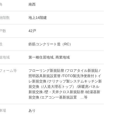
角
南西
物階数
地上14階建
戸数
42戸
造
鉄筋コンクリート造（RC）
途地域
第一種住居地域, 商業地域
フォーム等
フローリング新規貼替 /フロアタイル新規貼 /
照明器具新規設置替 /TOTO製洗浄便座付トイ
レ新規交換 /クリナップ製システムキッチン新
規交換（/人造大理石トップ） /床暖房パネル
新規交換 /壁・天井クロス新規貼替 /給湯器新
規交換 /エアコン一基新規設置 …等
車場
あり