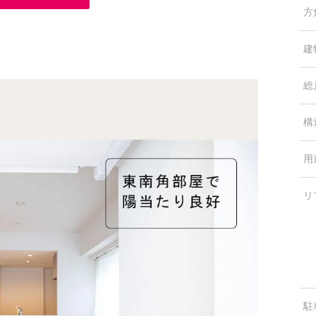
方
建
総
構
用
リ
駐