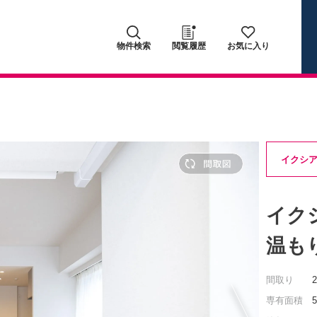
物件検索
閲覧履歴
お気に入り
イクシ
イク
温も
間取り
専有面積