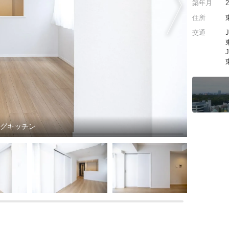
築年月
住所
交通
ングキッチン