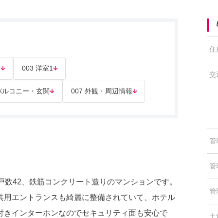
住
ン
003 洋室1
交
 バルコニー・玄関
007 外観・周辺情報
管
管
、総戸数42、鉄筋コンクリート造りのマンションです。
管
共用エントランスも綺麗に整備されていて、ホテル
付きインターホンなのでセキュリティ面も安心で
土