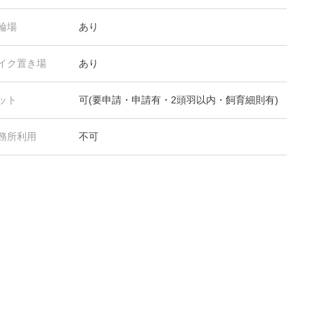
輪場
あり
イク置き場
あり
ット
可(要申請・申請有・2頭羽以内・飼育細則有)
務所利用
不可