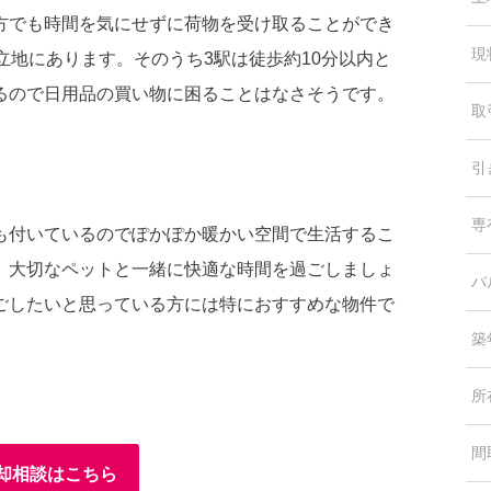
方でも時間を気にせずに荷物を受け取ることができ
現
立地にあります。そのうち3駅は徒歩約10分以内と
るので日用品の買い物に困ることはなさそうです。
取
引
専
も付いているのでぽかぽか暖かい空間で生活するこ
、大切なペットと一緒に快適な時間を過ごしましょ
バ
ごしたいと思っている方には特におすすめな物件で
築
所
間
却相談はこちら