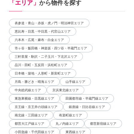
「エリア」
から物件を探す
表参道・青山・赤坂・虎ノ門・明治神宮エリア
恵比寿・目黒・中目黒・代官山エリア
六本木・広尾・麻布・白金エリア
市ヶ谷・飯田橋・神楽坂・四ツ谷・半蔵門エリア
三軒茶屋・駒沢・二子玉川・下北沢エリア
品川・田町・五反田・浜松町エリア
日本橋・築地・人形町・新富町エリア
月島・勝どき・晴海エリア
山手線エリア
中央総武線エリア
京浜東北線エリア
東急東横線・目黒線エリア
田園都市線・半蔵門線エリア
京王線・京王井の頭線エリア
銀座線・日比谷線エリア
南北線・三田線エリア
有楽町線エリア
都営大江戸線エリア
丸ノ内線エリア
都営新宿線エリア
小田急線・千代田線エリア
東西線エリア