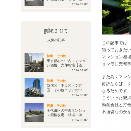
げ情報【毎週更新：更新
2026.08.07
日2026年8月7日】
pick up
人気の記事
この記事では
知っておきた
マンション相
特集・その他
東京都心の中古マンショ
ョン毎に売却
ン価格・売却相場【値下
げ情報 毎週更新】今後の
2026.08.07
マンション価格は？
また高くマン
特集・その他
何故ならば、
新宿区・中央区・文京
区・その他エリアの中古
なるためです
マンション価格改定・相
2026.08.07
こういった観
場・値下げ情報【毎週更
新：更新日2026年8月7
動産会社と打
特集・その他
日】
千代田区の中古マンショ
不適切なのか
ン価格改定・相場・値下
げ情報【毎週更新：更新
2026.08.07
日2026年8月7日】