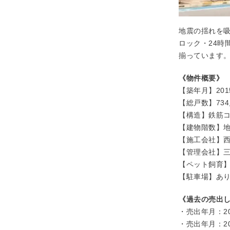
地震の揺れを吸
ロック・24
揃っています
《物件概要》
【築年月】201
【総戸数】73
【構造】鉄筋コ
【建物階数】地
【施工会社】
【管理会社】
【ペット飼育
【駐車場】あ
《過去の売出
・売出年月：20
・売出年月：20