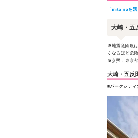
「mitain
大崎・五
※地震危険度
くなるほど危
※参照：東京都
大崎・五反
■パークシティ