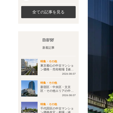
全ての記事を見る
new
新着記事
特集・その他
東京都心の中古マンショ
ン価格・売却相場【値下
げ情報 毎週更新】今後の
2026.08.07
マンション価格は？
特集・その他
新宿区・中央区・文京
区・その他エリアの中古
マンション価格改定・相
2026.08.07
場・値下げ情報【毎週更
新：更新日2026年8月7
特集・その他
日】
千代田区の中古マンショ
ン価格改定・相場・値下