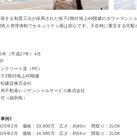
収する制震工法が採用された地下2階付地上40階建のタワーマンショ
時間有人管理体制でセキュリティ面は安心です。不在時に重宝する宅配
。
5年（平成27年）4月
4戸
ンクリート造（RC）
下2階付地上40階建
西松建設株式会社
三井不動産レジデンシャルサービス株式会社
】可（細則有）
り
し事例》
25年2月 価格：33,900万 広さ：約80㎡ 間取り：2LDK
25年2月 価格：14,980万 広さ：約56㎡ 間取り：2LDK