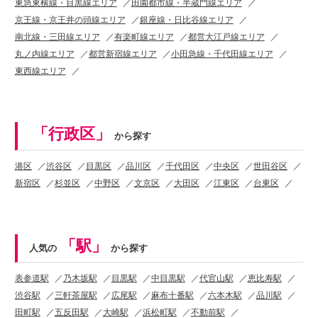
東急東横線・目黒線エリア
田園都市線・半蔵門線エリア
京王線・京王井の頭線エリア
銀座線・日比谷線エリア
南北線・三田線エリア
有楽町線エリア
都営大江戸線エリア
丸ノ内線エリア
都営新宿線エリア
小田急線・千代田線エリア
東西線エリア
「行政区」
から探す
港区
渋谷区
目黒区
品川区
千代田区
中央区
世田谷区
新宿区
杉並区
中野区
文京区
大田区
江東区
台東区
「駅」
人気の
から探す
表参道駅
乃木坂駅
目黒駅
中目黒駅
代官山駅
恵比寿駅
渋谷駅
三軒茶屋駅
広尾駅
麻布十番駅
六本木駅
品川駅
田町駅
五反田駅
大崎駅
浜松町駅
不動前駅