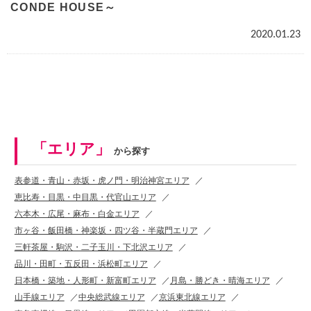
CONDE HOUSE～
2020.01.23
「エリア」
から探す
表参道・青山・赤坂・虎ノ門・明治神宮エリア
恵比寿・目黒・中目黒・代官山エリア
六本木・広尾・麻布・白金エリア
市ヶ谷・飯田橋・神楽坂・四ツ谷・半蔵門エリア
三軒茶屋・駒沢・二子玉川・下北沢エリア
品川・田町・五反田・浜松町エリア
日本橋・築地・人形町・新富町エリア
月島・勝どき・晴海エリア
山手線エリア
中央総武線エリア
京浜東北線エリア