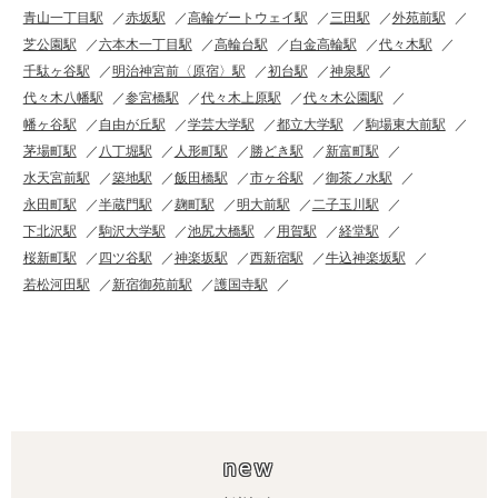
青山一丁目駅
赤坂駅
高輪ゲートウェイ駅
三田駅
外苑前駅
芝公園駅
六本木一丁目駅
高輪台駅
白金高輪駅
代々木駅
千駄ヶ谷駅
明治神宮前〈原宿〉駅
初台駅
神泉駅
代々木八幡駅
参宮橋駅
代々木上原駅
代々木公園駅
幡ヶ谷駅
自由が丘駅
学芸大学駅
都立大学駅
駒場東大前駅
茅場町駅
八丁堀駅
人形町駅
勝どき駅
新富町駅
水天宮前駅
築地駅
飯田橋駅
市ヶ谷駅
御茶ノ水駅
永田町駅
半蔵門駅
麹町駅
明大前駅
二子玉川駅
下北沢駅
駒沢大学駅
池尻大橋駅
用賀駅
経堂駅
桜新町駅
四ツ谷駅
神楽坂駅
西新宿駅
牛込神楽坂駅
若松河田駅
新宿御苑前駅
護国寺駅
new