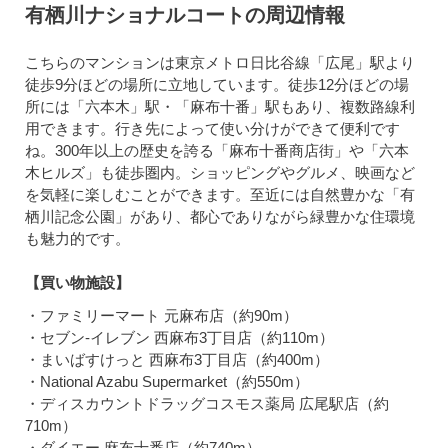
有栖川ナショナルコートの周辺情報
こちらのマンションは東京メトロ日比谷線「広尾」駅より
徒歩9分ほどの場所に立地しています。徒歩12分ほどの場
所には「六本木」駅・「麻布十番」駅もあり、複数路線利
用できます。行き先によって使い分けができて便利です
ね。300年以上の歴史を誇る「麻布十番商店街」や「六本
木ヒルズ」も徒歩圏内。ショッピングやグルメ、映画など
を気軽に楽しむことができます。至近には自然豊かな「有
栖川記念公園」があり、都心でありながら緑豊かな住環境
も魅力的です。
【買い物施設】
・ファミリーマート 元麻布店（約90m）
・セブン-イレブン 西麻布3丁目店（約110m）
・まいばすけっと 西麻布3丁目店（約400m）
・National Azabu Supermarket（約550m）
・ディスカウントドラッグコスモス薬局 広尾駅店（約
710m）
・ダイエー 麻布十番店（約740m）