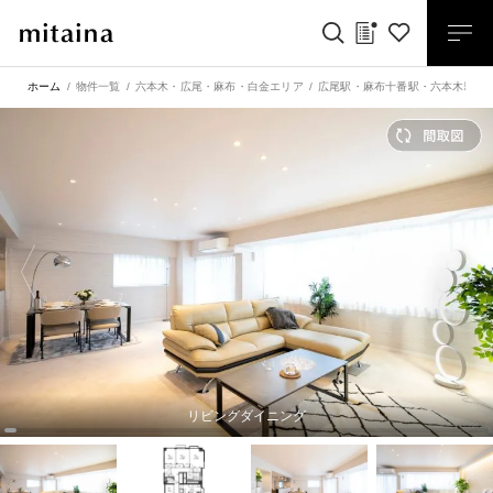
ホーム
物件一覧
六本木・広尾・麻布・白金エリア
広尾駅
・
麻布十番駅
・
六本木駅
リビングダイニング