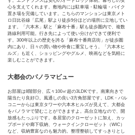
す。エントランスは安心のオートロック体制。暮らしの安
心を支えてくれます。敷地内には駐車場・駐輪場・バイク
置き場を完備しています。こちらのマンションは東京メト
ロ日比谷線「広尾」駅より徒歩9分ほどの場所に立地してい
ます。「六本木」駅と「麻布十番」駅も徒歩圏内で、複数
路線利用可能。行き先によって使い分けができて便利で
す。300年以上の歴史を誇る「麻布十番商店街」が徒歩圏
内にあり、日々の買い物や外食に重宝しそう。「六本木ヒ
ルズ」も近く、ショッピングやグルメ、映画などを気軽に
楽しむことができます。
大都会のパノラマビュー
お部屋は8階部分、広々100㎡超の3LDKです。南東向きで
陽当たり良好◎。風通しの良い3方角部屋です。LDK・バル
コニーからは東京タワーや六本木ヒルズが見えて、大都会
をパノラマで望むことができますよ。高台立地なので、開
放感もたっぷりです。各居室のクローゼットに加え、カッ
プボードや廊下収納、ウォークインクローゼット（WIC）
など、収納豊富なのも魅力的。整理整頓してすっきりとし