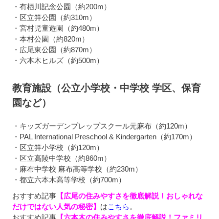
・有栖川記念公園（約200m）
・区立笄公園（約310m）
・宮村児童遊園（約480m）
・本村公園（約820m）
・広尾東公園（約870m）
・六本木ヒルズ（約500m）
教育施設（公立小学校・中学校 学区、保育
園など）
・キッズガーデンプレップスクール元麻布（約120m）
・PAL International Preschool & Kindergarten（約170m）
・区立笄小学校（約120m）
・区立高陵中学校（約860m）
・麻布中学校 麻布高等学校（約230m）
・都立六本木高等学校（約700m）
おすすめ記事
【広尾の住みやすさを徹底解説！おしゃれな
だけではない人気の秘密】
は
こちら
。
おすすめ記事
【六本木の住みやすさを徹底解説！ファミリ