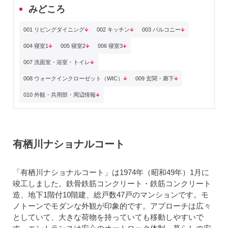
みどころ
001 リビングダイニング
002 キッチン
003 バルコニー
004 寝室1
005 寝室2
006 寝室3
007 洗面室・浴室・トイレ
008 ウォークインクローゼット（WIC）
009 玄関・廊下
010 外観・共用部・周辺情報
有栖川ナショナルコート
「有栖川ナショナルコート」は1974年（昭和49年）1月に
竣工しました。鉄骨鉄筋コンクリート・鉄筋コンクリート
造、地下1階付10階建、総戸数47戸のマンションです。モ
ノトーンでモダンな外観が印象的です。アプローチは広々
としていて、大きな荷物を持っていても移動しやすいで