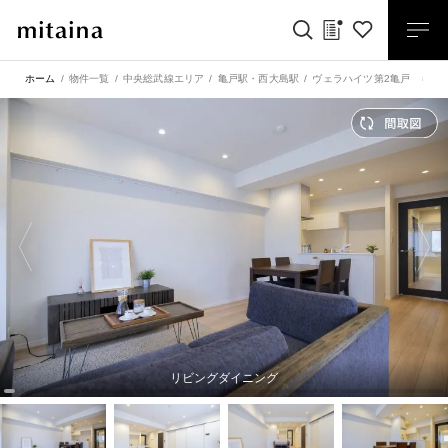
ホーム
物件一覧
中央総武線エリア
亀戸駅
・
西大島駅
ヴェラハイツ第2亀戸 キッ
リビングダイニング