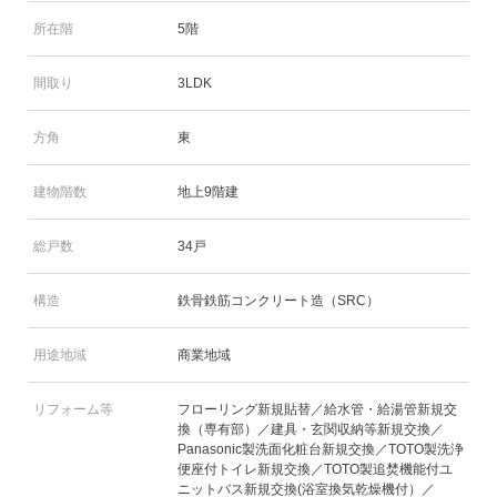
所在階
5階
間取り
3LDK
方角
東
建物階数
地上9階建
総戸数
34戸
構造
鉄骨鉄筋コンクリート造（SRC）
用途地域
商業地域
リフォーム等
フローリング新規貼替／給水管・給湯管新規交
換（専有部）／建具・玄関収納等新規交換／
Panasonic製洗面化粧台新規交換／TOTO製洗浄
便座付トイレ新規交換／TOTO製追焚機能付ユ
ニットバス新規交換(浴室換気乾燥機付）／