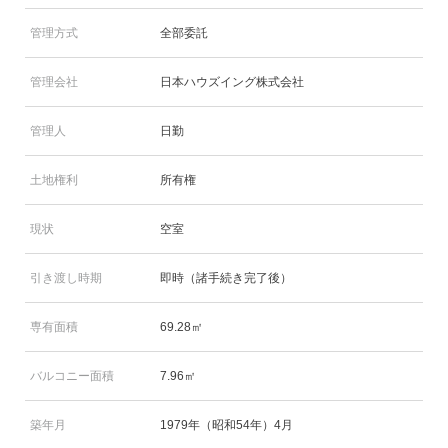
管理方式
全部委託
管理会社
日本ハウズイング株式会社
管理人
日勤
土地権利
所有権
現状
空室
引き渡し時期
即時（諸手続き完了後）
専有面積
69.28㎡
バルコニー面積
7.96㎡
築年月
1979年（昭和54年）4月