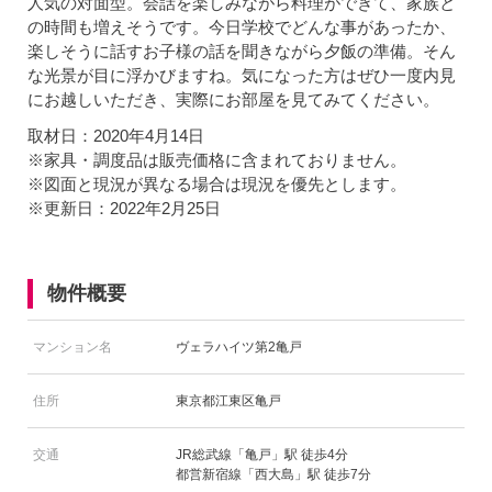
人気の対面型。会話を楽しみながら料理ができて、家族と
の時間も増えそうです。今日学校でどんな事があったか、
楽しそうに話すお子様の話を聞きながら夕飯の準備。そん
な光景が目に浮かびますね。気になった方はぜひ一度内見
にお越しいただき、実際にお部屋を見てみてください。
取材日：2020年4月14日
※家具・調度品は販売価格に含まれておりません。
※図面と現況が異なる場合は現況を優先とします。
※更新日：2022年2月25日
物件概要
マンション名
ヴェラハイツ第2亀戸
住所
東京都江東区亀戸
交通
JR総武線「亀戸」駅 徒歩4分
都営新宿線「西大島」駅 徒歩7分