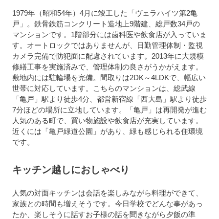
1979年（昭和54年）4月に竣工した「ヴェラハイツ第2亀
戸」。鉄骨鉄筋コンクリート造地上9階建、総戸数34戸の
マンションです。1階部分には歯科医や飲食店が入っていま
す。オートロックではありませんが、日勤管理体制・監視
カメラ完備で防犯面に配慮されています。2013年に大規模
修繕工事を実施済みで、管理体制の良さがうかがえます。
敷地内には駐輪場を完備。間取りは2DK～4LDKで、幅広い
世帯に対応しています。こちらのマンションは、総武線
「亀戸」駅より徒歩4分、都営新宿線「西大島」駅より徒歩
7分ほどの場所に立地しています。「亀戸」は再開発が進む
人気のある町で、買い物施設や飲食店が充実しています。
近くには「亀戸緑道公園」があり、緑も感じられる住環境
です。
キッチン越しにおしゃべり
人気の対面キッチンは会話を楽しみながら料理ができて、
家族との時間も増えそうです。今日学校でどんな事があっ
たか、楽しそうに話すお子様の話を聞きながら夕飯の準