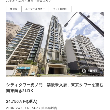
六本木・広尾・麻布・白金エリア
角部屋
ルーフバルコニー
ペット飼育可
シティタワー虎ノ門 築後未入居、東京タワーを望む
南東向き2LDK
24,750万円
(税込)
2LDK+2WIC
/
63.74㎡
/
築10年以内