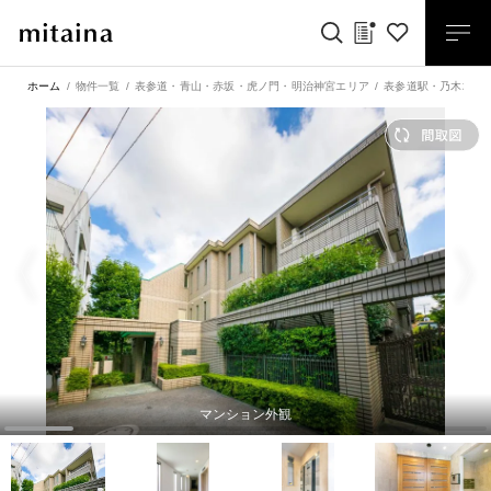
ホーム
物件一覧
表参道・青山・赤坂・虎ノ門・明治神宮エリア
表参道駅
・
乃木坂駅
マンション外観