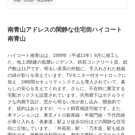
外観・共用部・周辺情報
南青山アドレスの閑静な住宅街ハイコート
南青山
ハイコート南青山は、1999年（平成11年）8月に竣工し
た、地上3階建の低層レジデンス。鉄筋コンクリート造、総
戸数は11戸です。明るい茶系の外観に、手入れされた植栽
の緑が彩りを添えています。TVモニター付オートロックに
加え、24時間セキュリティシステムも導入されていて、暮
らしの安心を支えてくれます。さらに、不在時に重宝する
宅配ボックスも設置されています。共用廊下はホテルライ
クな内廊下設計。窓から明るい光が差し込み、開放的で
す。規約はありますが、ペット飼育相談可能です。また、
本マンションは、東京メトロ銀座線・半蔵門線・千代田線
が乗り入れる「表参道」駅より徒歩10分ほどの閑静な住宅
街に立地しています。「外苑前」駅・「乃木坂」駅も徒歩
圏内です。複数路線利用でき、都内主要駅へのアクセス良