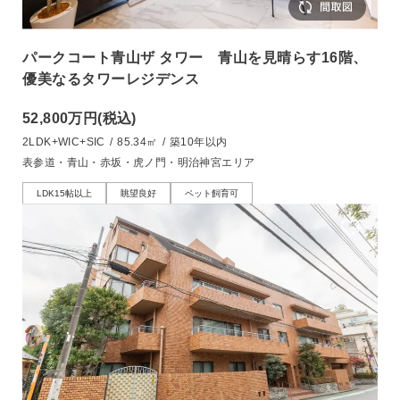
パークコート青山ザ タワー 青山を見晴らす16階、
優美なるタワーレジデンス
52,800万円
(税込)
2LDK+WIC+SIC
/
85.34㎡
/
築10年以内
表参道・青山・赤坂・虎ノ門・明治神宮エリア
LDK15帖以上
眺望良好
ペット飼育可