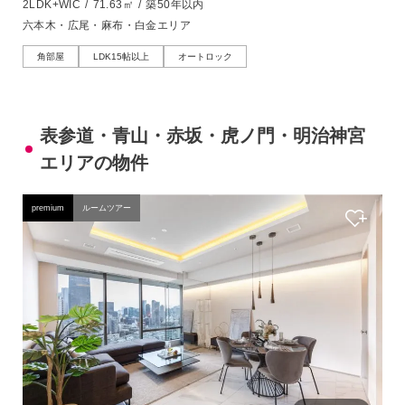
2LDK+WIC
/
71.63㎡
/
築50年以内
六本木・広尾・麻布・白金エリア
角部屋
LDK15帖以上
オートロック
表参道・青山・赤坂・虎ノ門・明治神宮
エリアの物件
premium
ルームツアー