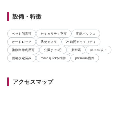
設備・特徴
ペット飼育可
セキュリティ充実
宅配ボックス
オートロック
防犯カメラ
24時間セキュリティ
複数路線利用可
公園まで3分
新耐震
築20年以上
価格改定済み
more quickly物件
premium物件
アクセスマップ