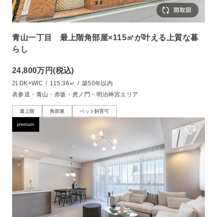
青山一丁目 最上階角部屋×115㎡が叶える上質な暮
らし
24,800万円
(税込)
2LDK+WIC
/
115.36㎡
/
築50年以内
表参道・青山・赤坂・虎ノ門・明治神宮エリア
最上階
角部屋
ペット飼育可
premium