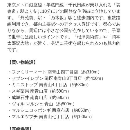
東京メトロ銀座線・半蔵門線・千代田線が乗り入れる「表
参道」駅より徒歩10分ほどの閑静な住宅街に立地していま
す。「外苑前」駅・「乃木坂」駅も徒歩圏内です。複数路
線利用でき、都内主要駅へのアクセス良好です。都心であ
りながら、周辺には小さな公園が点在しているので、子育
て世帯には嬉しいポイントです。「根津美術館」や「岡本
太郎記念館」が近く、身近に芸術を感じられるのも魅力的
です。
【買い物施設】
・ファミリーマート 南青山四丁目店（約310m）
・セブン-イレブン 港区南青山3丁目店（約490m）
・ミニストップ 南青山4丁目店（約580m）
・スギ薬局 南青山店（約590m）
・成城石井 南青山店（約690m）
・ヴィル マルシェ 青山（約800m）
・マルシェロッポンギ 西麻布店（約850m）
・マルエツプチ 南青山七丁目店（約1.0km）
【医療機関】