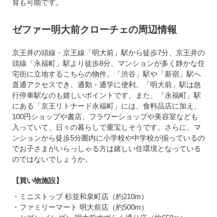
育も可能です。
ゼファー明大前クローチェの周辺情報
京王井の頭線・京王線「明大前」駅から徒歩7分、京王井の
頭線「永福町」駅より徒歩8分、マンションが多く静かな住
宅街に立地するこちらの物件。「渋谷」駅や「新宿」駅へ
直通アクセスでき、通勤・通学に便利。「明大前」駅は急
行停車駅なのも嬉しいポイントです。また、「永福町」駅
にある「京王リトナード永福町」には、食料品店に加え、
100円ショップや書店、フラワーショップや美容室なども
入っていて、日々の暮らしで重宝しそうです。さらに、マ
ンションから徒歩5分圏内に小学校や中学校が揃っているの
でお子さまがいらっしゃる方は嬉しい住環境となっている
のではないでしょうか。
【買い物施設】
・ミニストップ 杉並和泉町店（約210m）
・ファミリーマート 明大前店（約500m）