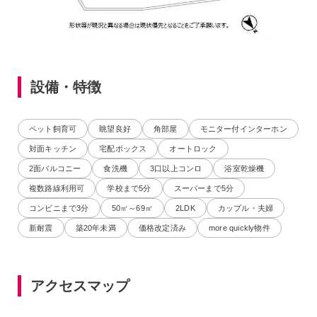
設備・特徴
ペット飼育可
眺望良好
角部屋
モニター付インターホン
対面キッチン
宅配ボックス
オートロック
2面バルコニー
食洗機
3口以上コンロ
浴室乾燥機
複数路線利用可
学校まで5分
スーパーまで5分
コンビニまで3分
50㎡～69㎡
2LDK
カップル・夫婦
新耐震
築20年未満
価格改定済み
more quickly物件
アクセスマップ