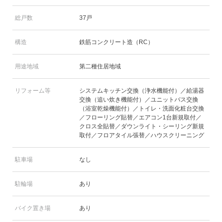
総戸数
37戸
構造
鉄筋コンクリート造（RC）
用途地域
第二種住居地域
リフォーム等
システムキッチン交換（浄水機能付）／給湯器
交換（追い炊き機能付）／ユニットバス交換
（浴室乾燥機能付）／トイレ・洗面化粧台交換
／フローリング貼替／エアコン1台新規取付／
クロス全貼替／ダウンライト・シーリング新規
取付／フロアタイル張替／ハウスクリーニング
駐車場
なし
駐輪場
あり
バイク置き場
あり