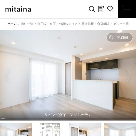
ホーム
物件一覧
京王線・京王井の頭線エリア
明大前駅
・
永福町駅
ゼファー明大前
リビングダイニングキッチン