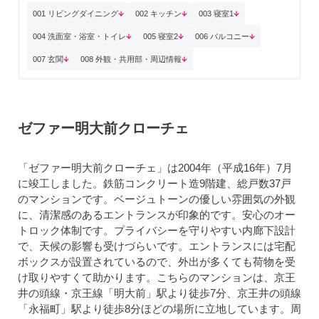
001 リビングダイニング
002 キッチン
003 寝室1
004 洗面室・浴室・トイレ
005 寝室2
006 バルコニー
007 玄関
008 外観・共用部・周辺情報
ゼファー明大前クローチェ
「ゼファー明大前クローチェ」は2004年（平成16年）7月
に竣工しました。鉄筋コンクリート造9階建、総戸数37戸
のマンションです。ベージュトーンの優しい雰囲気の外観
に、清潔感のあるエントランスが印象的です。安心のオー
トロック体制です。プライバシーを守りやすい内廊下設計
で、天候の影響も受けづらいです。エントランスには宅配
ボックスが設置されているので、外出が多くても荷物を受
け取りやすくて助かります。こちらのマンションは、京王
井の頭線・京王線「明大前」駅より徒歩7分、京王井の頭線
「永福町」駅より徒歩8分ほどの場所に立地しています。周