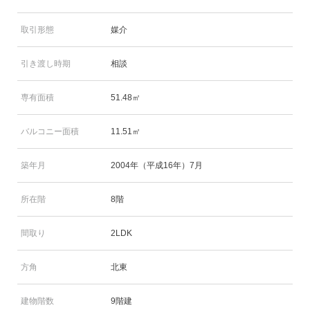
取引形態
媒介
引き渡し時期
相談
専有面積
51.48㎡
バルコニー面積
11.51㎡
築年月
2004年（平成16年）7月
所在階
8階
間取り
2LDK
方角
北東
建物階数
9階建