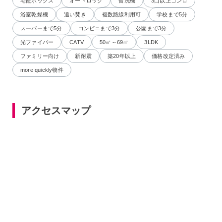
宅配ボックス
オートロック
食洗機
3口以上コンロ
浴室乾燥機
追い焚き
複数路線利用可
学校まで5分
スーパーまで5分
コンビニまで3分
公園まで3分
光ファイバー
CATV
50㎡～69㎡
3LDK
ファミリー向け
新耐震
築20年以上
価格改定済み
more quickly物件
アクセスマップ