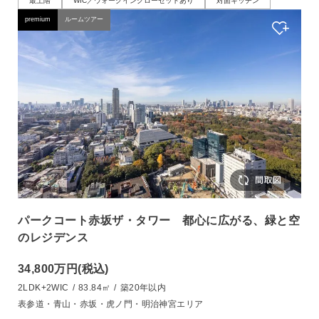
最上階
WIC／ウォークインクローゼットあり
対面キッチン
premium
ルームツアー
パークコート赤坂ザ・タワー 都心に広がる、緑と空
のレジデンス
34,800万円
(税込)
2LDK+2WIC
/
83.84㎡
/
築20年以内
表参道・青山・赤坂・虎ノ門・明治神宮エリア