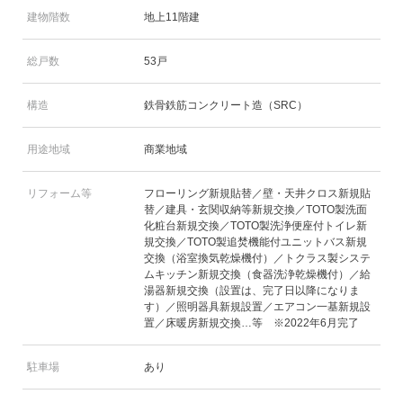
建物階数
地上11階建
総戸数
53戸
構造
鉄骨鉄筋コンクリート造（SRC）
用途地域
商業地域
リフォーム等
フローリング新規貼替／壁・天井クロス新規貼
替／建具・玄関収納等新規交換／TOTO製洗面
化粧台新規交換／TOTO製洗浄便座付トイレ新
規交換／TOTO製追焚機能付ユニットバス新規
交換（浴室換気乾燥機付）／トクラス製システ
ムキッチン新規交換（食器洗浄乾燥機付）／給
湯器新規交換（設置は、完了日以降になりま
す）／照明器具新規設置／エアコン一基新規設
置／床暖房新規交換…等 ※2022年6月完了
駐車場
あり