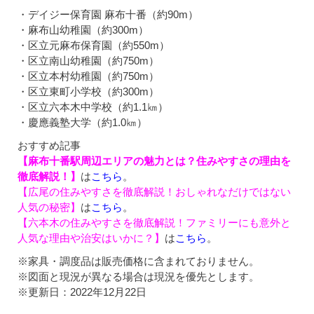
・デイジー保育園 麻布十番（約90m）
・麻布山幼稚園（約300m）
・区立元麻布保育園（約550m）
・区立南山幼稚園（約750m）
・区立本村幼稚園（約750m）
・区立東町小学校（約300m）
・区立六本木中学校（約1.1㎞）
・慶應義塾大学（約1.0㎞）
おすすめ記事
【麻布十番駅周辺エリアの魅力とは？住みやすさの理由を
徹底解説！】
は
こちら
。
【広尾の住みやすさを徹底解説！おしゃれなだけではない
人気の秘密】
は
こちら
。
【六本木の住みやすさを徹底解説！ファミリーにも意外と
人気な理由や治安はいかに？】
は
こちら
。
※家具・調度品は販売価格に含まれておりません。
※図面と現況が異なる場合は現況を優先とします。
※更新日：2022年12月22日