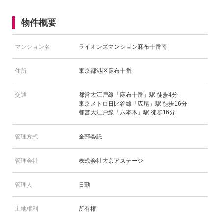
物件概要
マンション名
ライオンズマンション麻布十番南
住所
東京都港区麻布十番
交通
都営大江戸線「麻布十番」駅 徒歩4分
東京メトロ日比谷線「広尾」駅 徒歩16分
都営大江戸線「六本木」駅 徒歩16分
管理方式
全部委託
管理会社
株式会社大京アステージ
管理人
日勤
土地権利
所有権