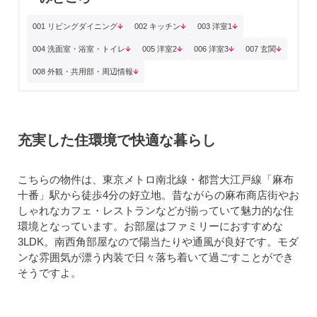
001 リビングダイニング
002 キッチン
003 洋室1
004 洗面室・浴室・トイレ
005 洋室2
006 洋室3
007 玄関
008 外観・共用部・周辺情報
充実した住環境で快適な暮らし
こちらの物件は、東京メトロ南北線・都営大江戸線「麻布
十番」駅から徒歩4分の好立地。昔ながらの麻布商店街やお
しゃれなカフェ・レストランなどが揃っていて魅力的な住
環境となっています。お部屋はファミリーにおすすめな
3LDK。南西角部屋なので陽当たりや通風が良好です。モダ
ンな雰囲気が漂う内装で日々落ち着いて過ごすことができ
そうですよ。