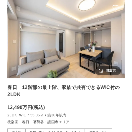
春日 12階部の最上階、家族で共有できるWIC付の
2LDK
12,490万円
(税込)
2LDK+WIC
/
55.36㎡
/
築30年以内
後楽園・春日・茗荷谷・護国寺エリア