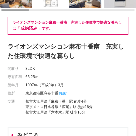
ライオンズマンション麻布十番南 充実した住環境で快適な暮らし
「成約済み」
は
です。
ライオンズマンション麻布十番南 充実し
た住環境で快適な暮らし
間取り
3LDK
専有面積
63.25㎡
築年月
1997年（平成9年）3月
住所
東京都港区麻布十番
[地図]
交通
都営大江戸線「麻布十番」駅 徒歩4分
東京メトロ日比谷線「広尾」駅 徒歩16分
都営大江戸線「六本木」駅 徒歩16分
みどころ