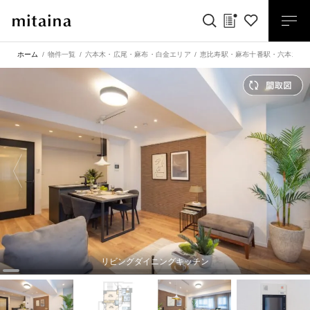
ホーム
物件一覧
六本木・広尾・麻布・白金エリア
恵比寿駅
・
麻布十番駅
・
六本木駅
リビングダイニングキッチン