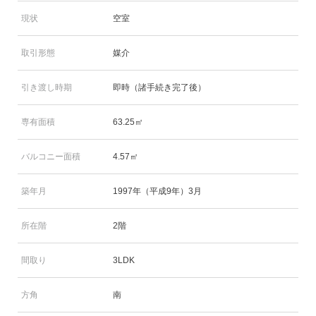
現状
空室
取引形態
媒介
引き渡し時期
即時（諸手続き完了後）
専有面積
63.25㎡
バルコニー面積
4.57㎡
築年月
1997年（平成9年）3月
所在階
2階
間取り
3LDK
方角
南