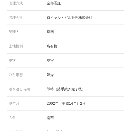
管理方式
全部委託
管理会社
ロイヤル・ビル管理株式会社
管理人
巡回
土地権利
所有権
現状
空室
取引形態
媒介
引き渡し時期
即時（諸手続き完了後）
築年月
2002年（平成14年）2月
方角
南西