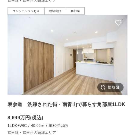
京王線・京王井の頭線エリア
コンシェルジュあり
眺望良好
角部屋
表参道 洗練された街・南青山で暮らす角部屋1LDK
8,699万円
(税込)
1LDK+WIC
/
40.66㎡
/
築30年以内
京王線・京王井の頭線エリア