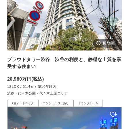
プラウドタワー渋谷 渋谷の利便と、静穏な上質を享
受する住まい
20,980万円
(税込)
1SLDK
/
61.4㎡
/
築10年以内
渋谷・代々木公園・代々木上原エリア
2重オートロック
コンシェルジュあり
トランクルーム