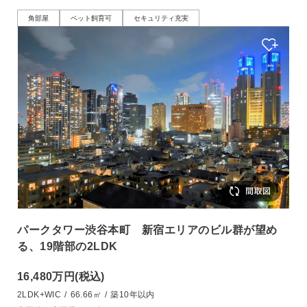
角部屋
ペット飼育可
セキュリティ充実
パークタワー渋谷本町 新宿エリアのビル群が望め
る、19階部の2LDK
16,480万円
(税込)
2LDK+WIC
/
66.66㎡
/
築10年以内