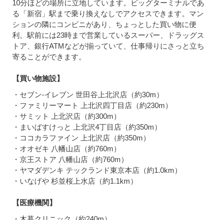
10分ほどの場所に立地しています。ビッグターミナルであ
る「新宿」駅まで乗り換えなしでアクセスできます。マン
ションの隣にコンビニがあり、ちょっとした買い物に便
利。駅前には23時まで営業しているスーパー、ドラッグス
トア、銀行ATMなどが揃っていて、仕事帰りにさっと立ち
寄ることができます。
【買い物施設】
・セブン-イレブン 世田谷上北沢店（約30m）
・ファミリーマート 上北沢四丁目店（約230m）
・サミット 上北沢店（約300m）
・まいばすけっと 上北沢4丁目店（約350m）
・ココカラファイン 上北沢店（約350m）
・オオゼキ 八幡山店（約760m）
・京王ストア 八幡山店（約760m）
・ヤマダデンキ テックランド東京本店（約1.0km）
・いなげや 杉並桜上水店（約1.1km）
【医療機関】
・木暮クリニック（約240m）