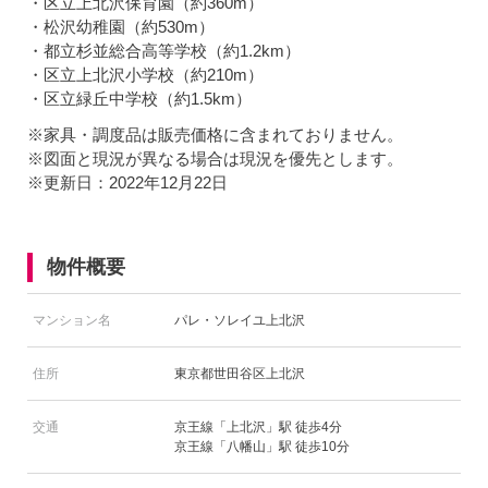
・区立上北沢保育園（約360m）
・松沢幼稚園（約530m）
・都立杉並総合高等学校（約1.2km）
・区立上北沢小学校（約210m）
・区立緑丘中学校（約1.5km）
※家具・調度品は販売価格に含まれておりません。
※図面と現況が異なる場合は現況を優先とします。
※更新日：2022年12月22日
物件概要
マンション名
パレ・ソレイユ上北沢
住所
東京都世田谷区上北沢
交通
京王線「上北沢」駅 徒歩4分
京王線「八幡山」駅 徒歩10分