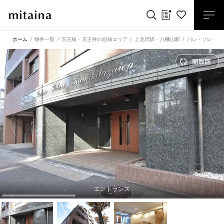
ホーム
物件一覧
京王線・京王井の頭線エリア
上北沢駅
・
八幡山駅
パレ・ソレイユ
エントランス