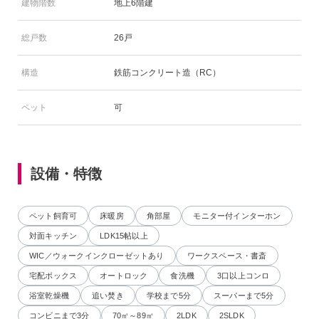
建物階数
地上6階建
総戸数
26戸
構造
鉄筋コンクリート造（RC）
ペット
可
設備・特徴
ペット飼育可
床暖房
角部屋
モニター付インターホン
対面キッチン
LDK15帖以上
WIC／ウォークインクローゼットあり
ワークスペース・書斎
宅配ボックス
オートロック
食洗機
3口以上コンロ
浴室乾燥機
追い焚き
学校まで5分
スーパーまで5分
コンビニまで3分
70㎡～89㎡
2LDK
2SLDK