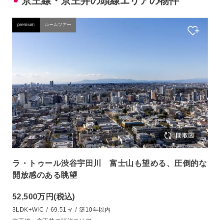
京王線・京王井の頭線エリアの物件
premium
ルームツアー
ラ・トゥール渋谷宇田川 富士山も望める、圧倒的な
開放感のある眺望
52,500万円
(税込)
3LDK+WIC
/
69.51㎡
/
築10年以内