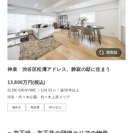
神泉 渋谷区松濤アドレス、静寂の邸に住まう
13,800万円
(税込)
2LDK+DEN+WIC
/
104.01㎡
/
築50年以上
渋谷・代々木公園・代々木上原エリア
南向き
角部屋
90㎡以上