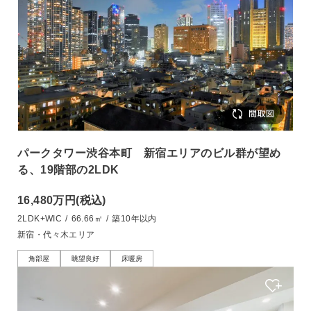
パークタワー渋谷本町 新宿エリアのビル群が望め
る、19階部の2LDK
16,480万円
(税込)
2LDK+WIC
/
66.66㎡
/
築10年以内
新宿・代々木エリア
角部屋
眺望良好
床暖房