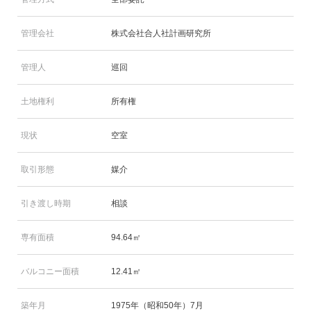
管理会社
株式会社合人社計画研究所
管理人
巡回
土地権利
所有権
現状
空室
取引形態
媒介
引き渡し時期
相談
専有面積
94.64㎡
バルコニー面積
12.41㎡
築年月
1975年（昭和50年）7月