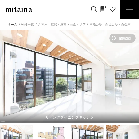
ホーム
物件一覧
六本木・広尾・麻布・白金エリア
高輪台駅
・
白金台駅
・
白金高輪駅
リビングダイニングキッチン