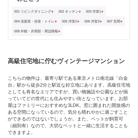
001 リビングダイニング
002 キッチン
003 洋室1
004 洗面室・浴室・トイレ
005 洋室2
006 洋室3
007 玄関
008 外観・共用部・周辺情報
高級住宅地に佇むヴィンテージマンション
こちらの物件は、最寄り駅である東京メトロ南北線「白金
台」駅から徒歩2分と駅近な好立地にあります。高級住宅地
としても有名なエリアですが、買い物施設や公園などが揃
っていてどの世代にも住みやすい街となっています。お部
屋はファミリーにおすすめな3LDK。窓に囲まれた開放感の
ある空間になっているので、気分も晴れやかに過ごすこと
ができるのではないでしょうか。また、ペットが飼育可
（細則有）なので、大切なペットと一緒に生活することも
できますよ。