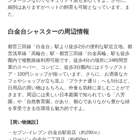
ンターホンなのでセキュリティ面も安心ですよ。さらに、
細則はありますがペットの飼育も可能となっています。ま
た、
白金台シャスターの周辺情報
都営三田線「白金台」駅より徒歩2分の便利な駅近立地。都
営浅草線「高輪台」駅・都営三田線「白金高輪」駅も徒歩
圏内で複数路線利用可能です。徒歩4分の場所に24時間営
業のスーパー、コンビニ、徒歩3分圏内にはドラッグスト
ア・100円ショップが揃っています。さらに、お洒落なカ
フェやショップが立ち並ぶ「プラチナ通り」へも5分ほど。
日用品の買い物はもちろん、外食も気軽に楽しむことがで
きます。周辺には美しい日本庭園で知られている「八芳
園」や「自然教育園」があり、都心でありながら豊かな緑
を享受できる住環境も魅力的ですよ。
【買い物施設】
・セブン-イレブン 白金台駅前店（約290ｍ）
・ローソン 白金台二丁目店（約450m）