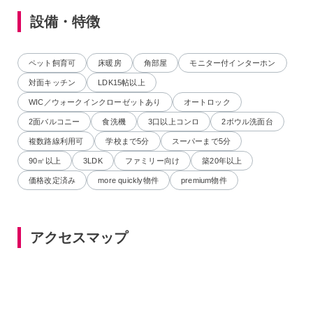
設備・特徴
ペット飼育可
床暖房
角部屋
モニター付インターホン
対面キッチン
LDK15帖以上
WIC／ウォークインクローゼットあり
オートロック
2面バルコニー
食洗機
3口以上コンロ
2ボウル洗面台
複数路線利用可
学校まで5分
スーパーまで5分
90㎡以上
3LDK
ファミリー向け
築20年以上
価格改定済み
more quickly物件
premium物件
アクセスマップ