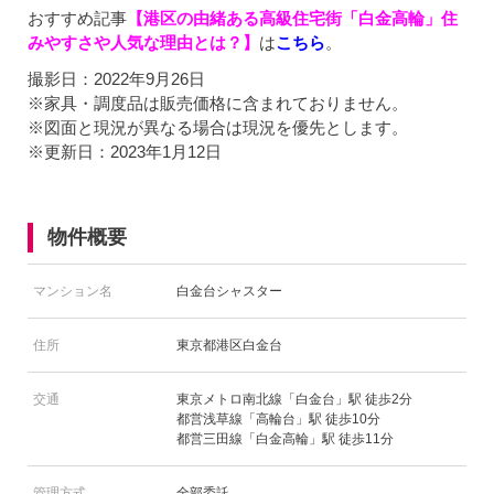
おすすめ記事
【港区の由緒ある高級住宅街「白金高輪」住
みやすさや人気な理由とは？】
は
こちら
。
撮影日：2022年9月26日
※家具・調度品は販売価格に含まれておりません。
※図面と現況が異なる場合は現況を優先とします。
※更新日：2023年1月12日
物件概要
マンション名
白金台シャスター
住所
東京都港区白金台
交通
東京メトロ南北線「白金台」駅 徒歩2分
都営浅草線「高輪台」駅 徒歩10分
都営三田線「白金高輪」駅 徒歩11分
管理方式
全部委託