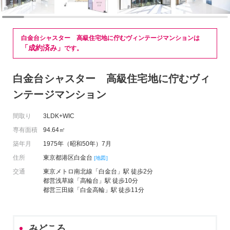
白金台シャスター 高級住宅地に佇むヴィンテージマンションは
「成約済み」
です。
白金台シャスター 高級住宅地に佇むヴィ
ンテージマンション
間取り
3LDK+WIC
専有面積
94.64㎡
築年月
1975年（昭和50年）7月
住所
東京都港区白金台
[地図]
交通
東京メトロ南北線「白金台」駅 徒歩2分
都営浅草線「高輪台」駅 徒歩10分
都営三田線「白金高輪」駅 徒歩11分
みどころ