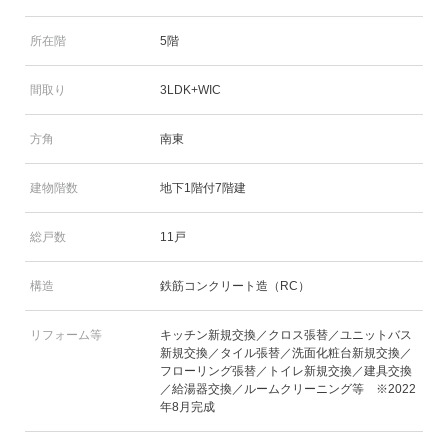
所在階
5階
間取り
3LDK+WIC
方角
南東
建物階数
地下1階付7階建
総戸数
11戸
構造
鉄筋コンクリート造（RC）
リフォーム等
キッチン新規交換／クロス張替／ユニットバス
新規交換／タイル張替／洗面化粧台新規交換／
フローリング張替／トイレ新規交換／建具交換
／給湯器交換／ルームクリーニング等 ※2022
年8月完成