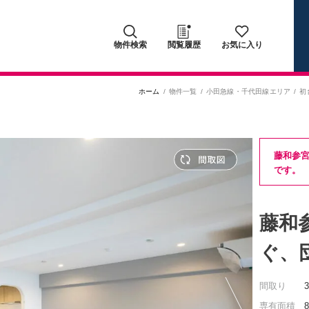
物件検索
閲覧履歴
お気に入り
ホーム
物件一覧
小田急線・千代田線エリア
初
藤和参
です。
藤和
ぐ、
間取り
専有面積