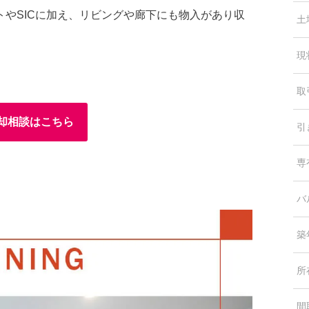
やSICに加え、リビングや廊下にも物入があり収
土
。
現
取
却相談はこちら
引
専
バ
築
所
間