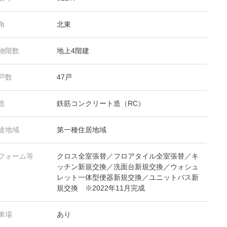
角
北東
物階数
地上4階建
戸数
47戸
造
鉄筋コンクリート造（RC）
途地域
第一種住居地域
フォーム等
クロス全室張替／フロアタイル全室張替／キ
ッチン新規交換／洗面台新規交換／ウォシュ
レット一体型便器新規交換／ユニットバス新
規交換 ※2022年11月完成
車場
あり