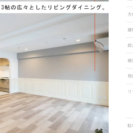
方
建
総
構
用
リ
駐