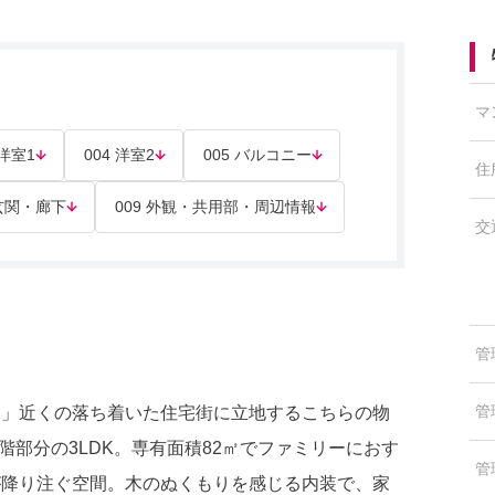
マ
 洋室1
004 洋室2
005 バルコニー
住
 玄関・廊下
009 外観・共用部・周辺情報
交
管
管
園」近くの落ち着いた住宅街に立地するこちらの物
階部分の3LDK。専有面積82㎡でファミリーにおす
管
が降り注ぐ空間。木のぬくもりを感じる内装で、家