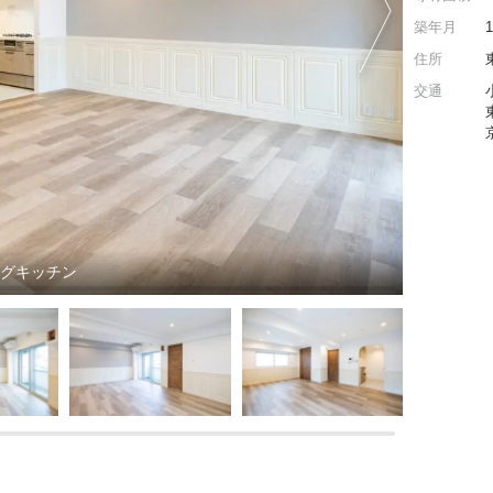
築年月
住所
交通
ングキッチン