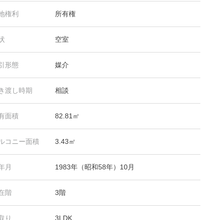
地権利
所有権
状
空室
引形態
媒介
き渡し時期
相談
有面積
82.81㎡
ルコニー面積
3.43㎡
年月
1983年（昭和58年）10月
在階
3階
取り
3LDK