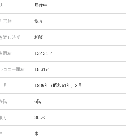
状
居住中
引形態
媒介
き渡し時期
相談
有面積
132.31㎡
ルコニー面積
15.31㎡
年月
1986年（昭和61年）2月
在階
6階
取り
3LDK
角
東