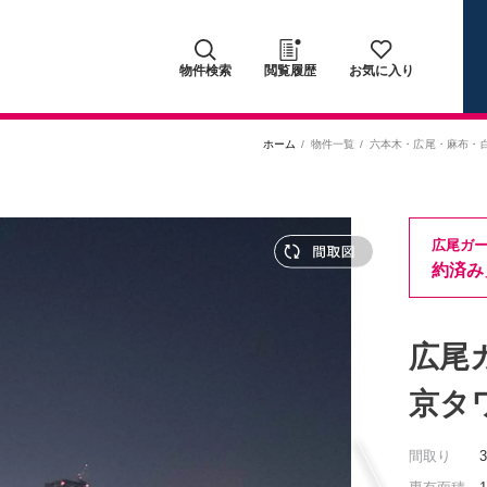
物件検索
閲覧履歴
お気に入り
ホーム
物件一覧
六本木・広尾・麻布・
広尾ガ
約済み
広尾
京タ
間取り