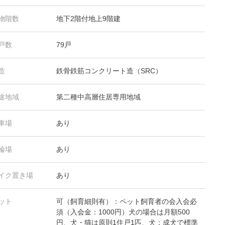
物階数
地下2階付地上9階建
戸数
79戸
造
鉄骨鉄筋コンクリート造（SRC）
途地域
第二種中高層住居専用地域
車場
あり
輪場
あり
イク置き場
あり
ット
可（飼育細則有）：ペット飼育者の会入会必
須（入会金：1000円）犬の場合は月額500
円、犬・猫は原則1住戸1匹、犬：成犬で標準