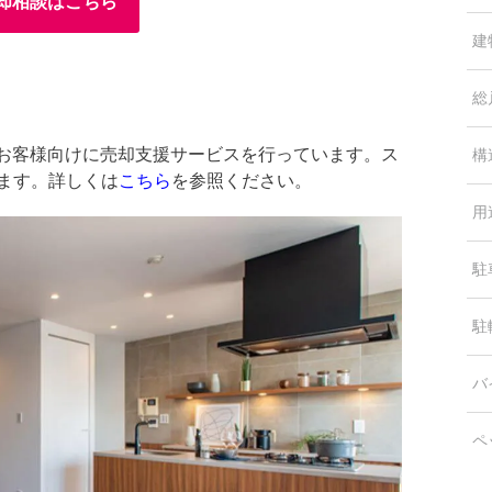
却相談はこちら
建
総
中のお客様向けに売却支援サービスを行っています。ス
構
します。詳しくは
こちら
を参照ください。
用
駐
駐
バ
ペ