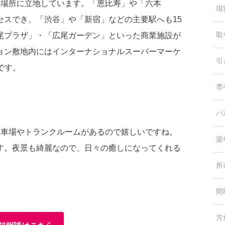
の場所に立地しています。「恵比寿」や「六本
現
セスでき、「渋谷」や「新宿」などの主要駅へも15
取
尾プラザ」・「広尾ガーデン」といった商業施設が
ョン敷地内にはインターナショナルスーパーマーケ
引
です。
専
バ
駐車場やトランクルームがあるので嬉しいですね。
築
す。夜景も綺麗なので、日々の癒しになってくれる
所
間
方