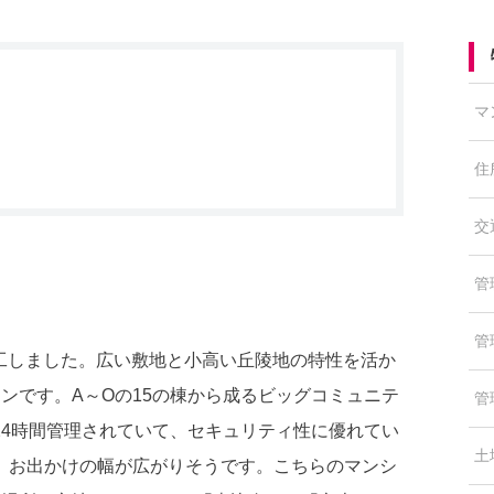
マ
住
交
管
管
竣工しました。広い敷地と小高い丘陵地の特性を活か
ンです。A～Oの15の棟から成るビッグコミュニテ
管
24時間管理されていて、セキュリティ性に優れてい
土
、お出かけの幅が広がりそうです。こちらのマンシ