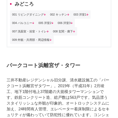
みどころ
001 リビングダイニング
002 キッチン
003 洋室1
004 バルコニー
005 洋室2
006 洋室3
007 洗面室・浴室・トイレ
008 玄関・廊下
009 外観・共用部・周辺情報
パークコート浜離宮ザ・タワー
三井不動産レジデンシャル旧分譲、清水建設施工の「パー
クコート浜離宮ザタワー」。2019年（平成31年）2月竣
工、地下1階付地上37階建の大規模タワーマンションで
す。鉄筋コンクリート造、総戸数は563戸です。気品漂う
スタイリッシュな外観が印象的。オートロックシステムに
加え、24時間有人管理、エレベーター着床制限によるセキ
ュリティが備わっていて防犯性に優れています。コンシェ