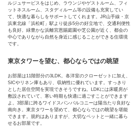
ルジュサービスをはじめ、ラウンジやゲストルーム、フィ
ットネスルーム、スタディルーム等の設備も充実してい
て、快適な暮らしをサポートしてくれます。JR山手線・京
浜東北線「浜松町」駅より徒歩5分の好立地で、交通利便性
も良好。緑豊かな浜離宮恩賜庭園や芝公園が近く、都会の
中心でありながら自然を身近に感じることができる住環境
です。
東京タワーを望む、都心ならではの眺望
お部屋は11階部分の3LDK。各洋室のクローゼットに加え、
SICやリネン庫もあり、収納性に優れています。すっきり
とした居住空間を実現できそうですね。LDKには床暖房が
敷設されていて、寒い時期も快適に過ごすことができます
よ。3部屋に跨るワイドスパンバルコニーは陽当たり良好な
南向き。東京タワーを望めて、都心ならではの眺望を堪能
できます。規約はありますが、大切なペットと一緒に暮ら
せるお部屋です。