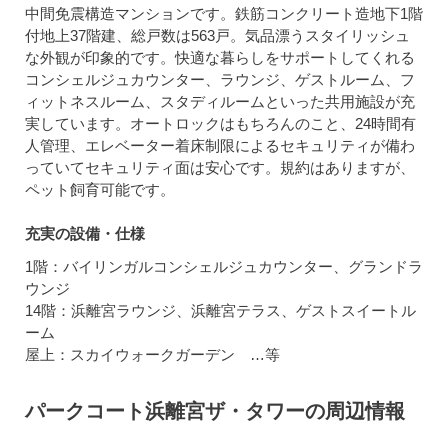
中間免震構造マンションです。鉄筋コンクリート造地下1階
付地上37階建、総戸数は563戸。気品漂うスタイリッシュ
な外観が印象的です。快適な暮らしをサポートしてくれる
コンシェルジュカウンター、ラウンジ、ゲストルーム、フ
ィットネスルーム、スタディルームといった共用施設が充
実しています。オートロックはもちろんのこと、24時間有
人管理、エレベーター着床制限によるセキュリティが備わ
っていてセキュリティ面は安心です。規約はありますが、
ペット飼育可能です。
充実の設備・仕様
1階：バイリンガルコンシェルジュカウンター、グランドラ
ウンジ
14階：浜離宮ラウンジ、浜離宮テラス、ゲストスイートル
ーム
屋上：スカイウォークガーデン …等
パークコート浜離宮ザ・タワーの周辺情報