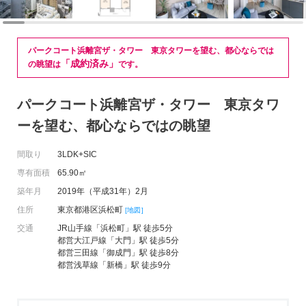
パークコート浜離宮ザ・タワー 東京タワーを望む、都心ならでは
「成約済み」
の眺望は
です。
パークコート浜離宮ザ・タワー 東京タワ
ーを望む、都心ならではの眺望
間取り
3LDK+SIC
専有面積
65.90㎡
築年月
2019年（平成31年）2月
住所
東京都港区浜松町
[地図]
交通
JR山手線「浜松町」駅 徒歩5分
都営大江戸線「大門」駅 徒歩5分
都営三田線「御成門」駅 徒歩8分
都営浅草線「新橋」駅 徒歩9分