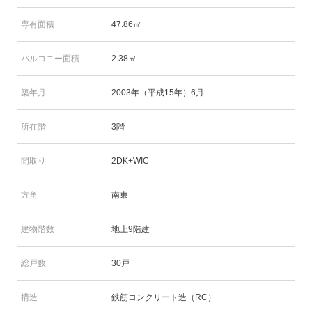
専有面積
47.86㎡
バルコニー面積
2.38㎡
築年月
2003年（平成15年）6月
所在階
3階
間取り
2DK+WIC
方角
南東
建物階数
地上9階建
総戸数
30戸
構造
鉄筋コンクリート造（RC）