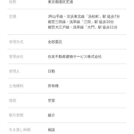
住所
東京都港区芝浦
交通
JR山手線・京浜東北線「浜松町」駅 徒歩7分
都営三田線・浅草線「三田」駅 徒歩10分
都営大江戸線・浅草線「大門」駅 徒歩11分
管理方式
全部委託
管理会社
住友不動産建物サービス株式会社
管理人
日勤
土地権利
所有権
現状
空室
取引形態
媒介
引き渡し時期
相談