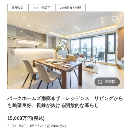
眺望良好
ペット飼育可
24時間有人管理
パークホームズ南麻布ザ・レジデンス リビングから
も眺望良好、視線が抜ける開放的な暮らし
15,000万円
(税込)
2LDK+WIC
/
65.96㎡
/
築20年以内