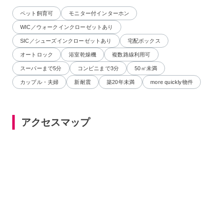
ペット飼育可
モニター付インターホン
WIC／ウォークインクローゼットあり
SIC／シューズインクローゼットあり
宅配ボックス
オートロック
浴室乾燥機
複数路線利用可
スーパーまで5分
コンビニまで3分
50㎡未満
カップル・夫婦
新耐震
築20年未満
more quickly物件
アクセスマップ