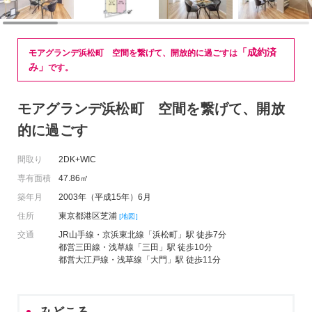
「成約済
モアグランデ浜松町 空間を繋げて、開放的に過ごすは
み」
です。
モアグランデ浜松町 空間を繋げて、開放
的に過ごす
間取り
2DK+WIC
専有面積
47.86㎡
築年月
2003年（平成15年）6月
住所
東京都港区芝浦
[地図]
交通
JR山手線・京浜東北線「浜松町」駅 徒歩7分
都営三田線・浅草線「三田」駅 徒歩10分
都営大江戸線・浅草線「大門」駅 徒歩11分
みどころ