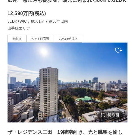
広尾 恵比寿も徒歩圏、陽光に包まれる80㎡の3LDK
12,590万円
(税込)
3LDK+WIC
/
80.01㎡
/
築50年以内
山手線エリア
南向き
ペット飼育可
LDK15帖以上
ザ・レジデンス三田 19階南向き、光と眺望を愉し