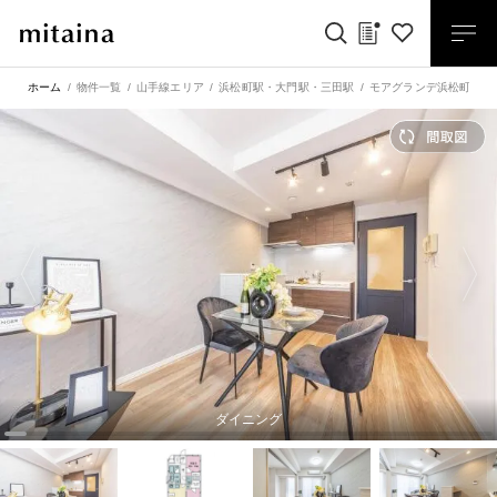
ホーム
物件一覧
山手線エリア
浜松町駅
・
大門駅
・
三田駅
モアグランデ浜松町 空
ダイニング