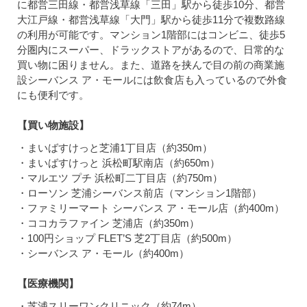
に都営三田線・都営浅草線「三田」駅から徒歩10分、都営
大江戸線・都営浅草線「大門」駅から徒歩11分で複数路線
の利用が可能です。マンション1階部にはコンビニ、徒歩5
分圏内にスーパー、ドラックストアがあるので、日常的な
買い物に困りません。また、道路を挟んで目の前の商業施
設シーバンス ア・モールには飲食店も入っているので外食
にも便利です。
【買い物施設】
・まいばすけっと芝浦1丁目店（約350m）
・まいばすけっと 浜松町駅南店（約650m）
・マルエツ プチ 浜松町二丁目店（約750m）
・ローソン 芝浦シーバンス前店（マンション1階部）
・ファミリーマート シーバンス ア・モール店（約400m）
・ココカラファイン 芝浦店（約350m）
・100円ショップ FLET’S 芝2丁目店（約500m）
・シーバンス ア・モール（約400m）
【医療機関】
・芝浦スリーワンクリニック（約74m）