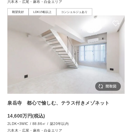
六本木・広尾・麻布・白金エリア
眺望良好
LDK15帖以上
コンシェルジュあり
泉岳寺 都心で愉しむ、テラス付きメゾネット
14,600万円
(税込)
2LDK+3WIC
/
88.86㎡
/
築20年以内
六本木・広尾・麻布・白金エリア