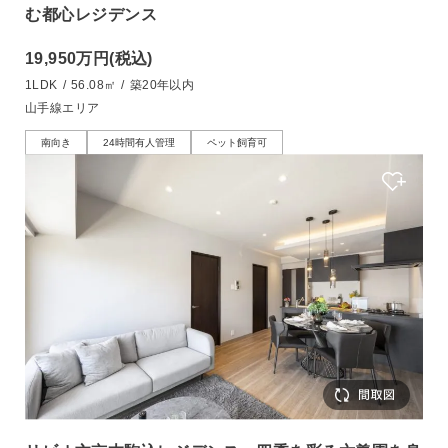
む都心レジデンス
19,950万円
(税込)
1LDK
/
56.08㎡
/
築20年以内
山手線エリア
南向き
24時間有人管理
ペット飼育可