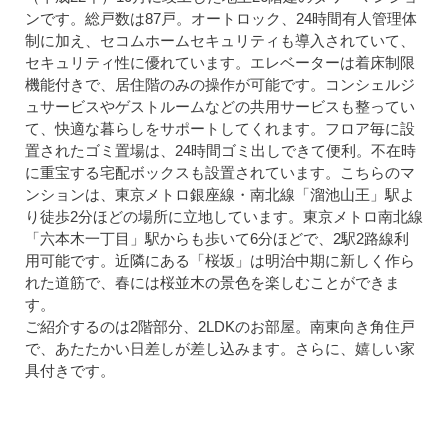
ンです。総戸数は87戸。オートロック、24時間有人管理体
制に加え、セコムホームセキュリティも導入されていて、
セキュリティ性に優れています。エレベーターは着床制限
機能付きで、居住階のみの操作が可能です。コンシェルジ
ュサービスやゲストルームなどの共用サービスも整ってい
て、快適な暮らしをサポートしてくれます。フロア毎に設
置されたゴミ置場は、24時間ゴミ出しできて便利。不在時
に重宝する宅配ボックスも設置されています。こちらのマ
ンションは、東京メトロ銀座線・南北線「溜池山王」駅よ
り徒歩2分ほどの場所に立地しています。東京メトロ南北線
「六本木一丁目」駅からも歩いて6分ほどで、2駅2路線利
用可能です。近隣にある「桜坂」は明治中期に新しく作ら
れた道筋で、春には桜並木の景色を楽しむことができま
す。
ご紹介するのは2階部分、2LDKのお部屋。南東向き角住戸
で、あたたかい日差しが差し込みます。さらに、嬉しい家
具付きです。