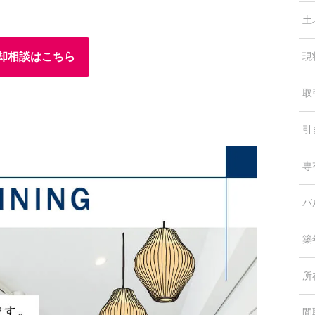
土
却相談はこちら
現
取
引
専
バ
築
所
間