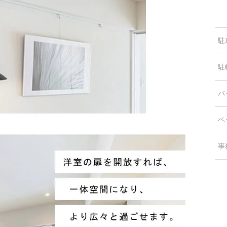
駐
駐
バ
ペ
事