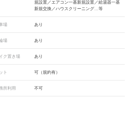
規設置／エアコン一基新規設置／給湯器一基
新規交換／ハウスクリーニング…等
車場
あり
輪場
あり
イク置き場
あり
ット
可（規約有）
務所利用
不可