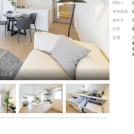
間取り
専有面積
築年月
住所
交通
イニング