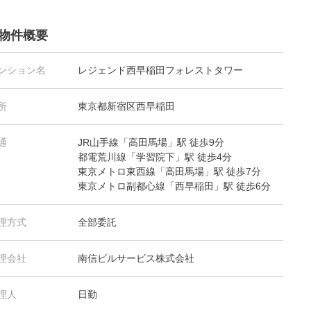
物件概要
ンション名
レジェンド西早稲田フォレストタワー
所
東京都新宿区西早稲田
通
JR山手線「高田馬場」駅 徒歩9分
都電荒川線「学習院下」駅 徒歩4分
東京メトロ東西線「高田馬場」駅 徒歩7分
東京メトロ副都心線「西早稲田」駅 徒歩6分
理方式
全部委託
理会社
南信ビルサービス株式会社
理人
日勤