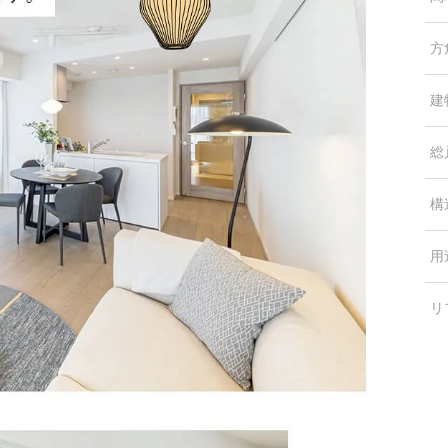
方
建
総
構
用
リ