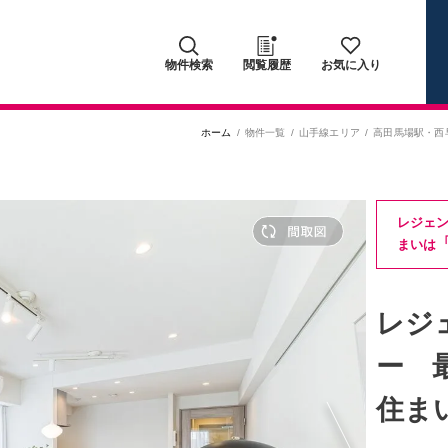
物件検索
閲覧履歴
お気に入り
ホーム
物件一覧
山手線エリア
高田馬場駅
・
西
レジェ
まいは
レジ
ー 
住ま