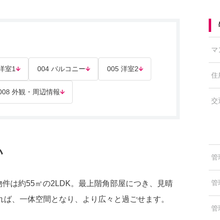
マ
 洋室1
004 バルコニー
005 洋室2
住
008 外観・周辺情報
交
い
管
管
件は約55㎡の2LDK。最上階角部屋につき、見晴
れば、一体空間となり、より広々と過ごせます。
管