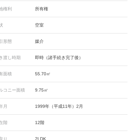
地権利
所有権
状
空室
引形態
媒介
き渡し時期
即時（諸手続き完了後）
有面積
55.70㎡
ルコニー面積
9.75㎡
年月
1999年（平成11年）2月
在階
12階
取り
2LDK