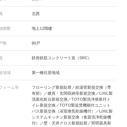
角
北西
物階数
地上12階建
戸数
80戸
造
鉄骨鉄筋コンクリート造（SRC）
途地域
第一種住居地域
フォーム等
フローリング新規貼替／給湯管新規交換（専
有部）／建具・玄関収納等新規交換／LIXIL製
洗面化粧台新規交換／TOTO製洗浄便座付ト
イレ新規交換／TOTO製追焚機能付ユニット
バス新規交換（浴室換気乾燥機付）／LIXIL製
システムキッチン新規交換（食器洗浄乾燥機
付）／壁・天井クロス新規貼替／照明器具新