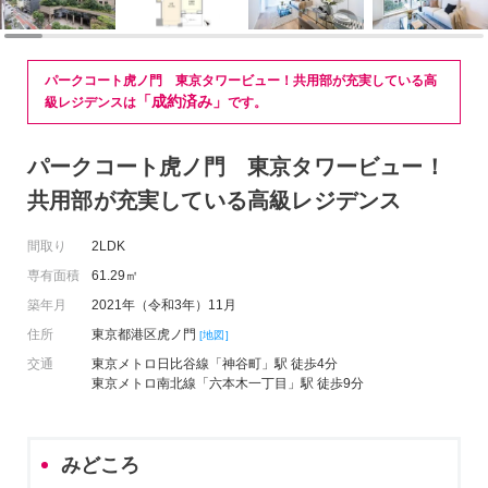
パークコート虎ノ門 東京タワービュー！共用部が充実している高
「成約済み」
級レジデンスは
です。
パークコート虎ノ門 東京タワービュー！
共用部が充実している高級レジデンス
間取り
2LDK
専有面積
61.29㎡
築年月
2021年（令和3年）11月
住所
東京都港区虎ノ門
[地図]
交通
東京メトロ日比谷線「神谷町」駅 徒歩4分
東京メトロ南北線「六本木一丁目」駅 徒歩9分
みどころ