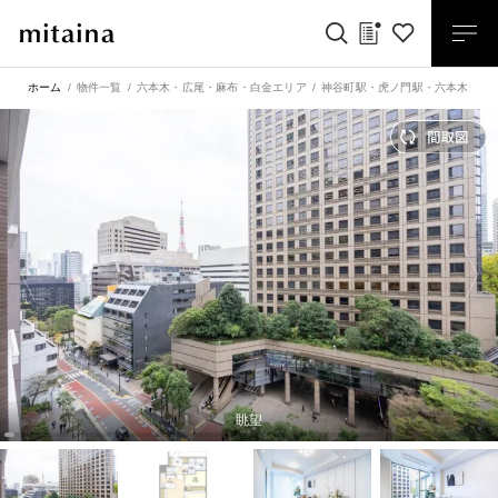
ホーム
物件一覧
六本木・広尾・麻布・白金エリア
神谷町駅
・
虎ノ門駅
・
六本木一丁
眺望