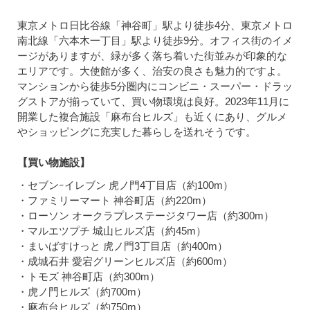
東京メトロ日比谷線「神谷町」駅より徒歩4分、東京メトロ
南北線「六本木一丁目」駅より徒歩9分。オフィス街のイメ
ージがありますが、緑が多く落ち着いた街並みが印象的な
エリアです。大使館が多く、治安の良さも魅力的ですよ。
マンションから徒歩5分圏内にコンビニ・スーパー・ドラッ
グストアが揃っていて、買い物環境は良好。2023年11月に
開業した複合施設「麻布台ヒルズ」も近くにあり、グルメ
やショッピングに充実した暮らしを送れそうです。
【買い物施設】
・セブンｰイレブン 虎ノ門4丁目店（約100m）
・ファミリーマート 神谷町店（約220m）
・ローソン オークラプレステージタワー店（約300m）
・マルエツプチ 城山ヒルズ店（約45m）
・まいばすけっと 虎ノ門3丁目店（約400m）
・成城石井 愛宕グリーンヒルズ店（約600m）
・トモズ 神谷町店（約300m）
・虎ノ門ヒルズ（約700m）
・麻布台ヒルズ（約750m）