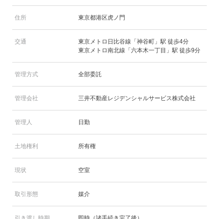
住所
東京都港区虎ノ門
交通
東京メトロ日比谷線「神谷町」駅 徒歩4分
東京メトロ南北線「六本木一丁目」駅 徒歩9分
管理方式
全部委託
管理会社
三井不動産レジデンシャルサービス株式会社
管理人
日勤
土地権利
所有権
現状
空室
取引形態
媒介
引き渡し時期
即時（諸手続き完了後）