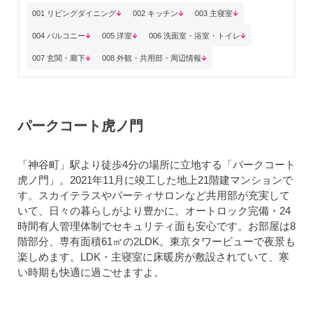
001 リビングダイニング
002 キッチン
003 主寝室
004 バルコニー
005 洋室
006 洗面室・浴室・トイレ
007 玄関・廊下
008 外観・共用部・周辺情報
パークコート虎ノ門
「神谷町」駅より徒歩4分の場所に立地する「パークコート
虎ノ門」。2021年11月に竣工した地上21階建マンションで
す。スカイテラスやパーティサロンなど共用部が充実して
いて、日々の暮らしがより豊かに。オートロック完備・24
時間有人管理体制でセキュリティ面も安心です。お部屋は8
階部分、専有面積61㎡の2LDK。東京タワービューで夜景も
楽しめます。LDK・主寝室に床暖房が敷設されていて、寒
い時期も快適に過ごせますよ。