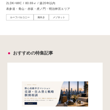
2LDK+WIC
/
80.69㎡
/
築20年以内
表参道・青山・赤坂・虎ノ門・明治神宮エリア
ルーフバルコニー
南向き
メゾネット
おすすめの特集記事