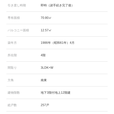
引き渡し時期
即時（諸手続き完了後）
専有面積
70.80㎡
バルコニー面積
12.57㎡
築年月
1986年（昭和61年）4月
所在階
4階
間取り
3LDK+W
方角
南東
建物階数
地下3階付地上12階建
総戸数
257戸