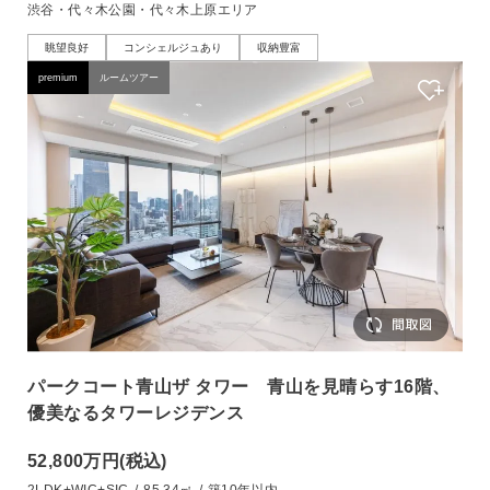
渋谷・代々木公園・代々木上原エリア
眺望良好
コンシェルジュあり
収納豊富
premium
ルームツアー
パークコート青山ザ タワー 青山を見晴らす16階、
優美なるタワーレジデンス
52,800万円
(税込)
2LDK+WIC+SIC
/
85.34㎡
/
築10年以内