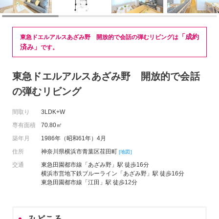
「成約
東急ドエルアルスあざみ野 開放的で会話の弾むリビングは
済み」
です。
東急ドエルアルスあざみ野 開放的で会話
の弾むリビング
間取り
3LDK+W
専有面積
70.80㎡
築年月
1986年（昭和61年）4月
住所
神奈川県横浜市青葉区荏田町
[地図]
交通
東急田園都市線「あざみ野」駅 徒歩16分
横浜市営地下鉄ブルーライン「あざみ野」駅 徒歩16分
東急田園都市線「江田」駅 徒歩12分
みどころ