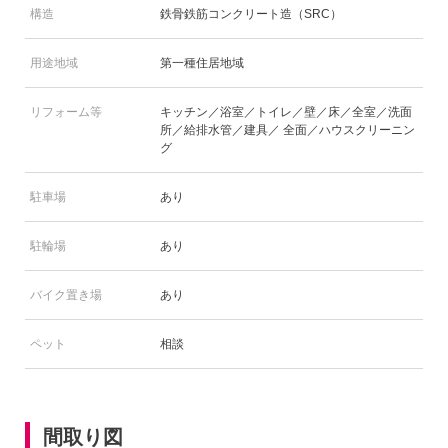
構造
鉄骨鉄筋コンクリート造（SRC）
用途地域
第一種住居地域
リフォーム等
キッチン／浴室／トイレ／壁／床／全室／洗面
所／給排水管／建具／ 全面／ハウスクリーニン
グ
駐車場
あり
駐輪場
あり
バイク置き場
あり
ペット
相談
間取り図