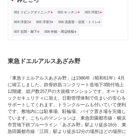
001 リビングダイニング
002 キッチン
003 洋室1
004 洋室2
005 洋室3
006 洗面室・浴室・トイレ
007 玄関・廊下
008 外観・周辺情報
東急ドエルアルスあざみ野
「東急ドエルアルスあざみ野」は1986年（昭和61年）4月
に竣工しました。鉄骨鉄筋コンクリート造地下3階付地上
12階建、総戸数257戸の大規模マンションです。オートロ
ックセキュリティに加え、日勤管理体制で住まいの安心を
サポートしてくれます。トランクルームも付いていて便利
です。敷地内には駐車場、駐輪場、バイク置き場を完備し
ています。こちらのマンションは、東急田園都市線・横浜
市営地下鉄ブルーライン「あざみ野」駅より徒歩16分、東
急田園都市線「江田」駅より徒歩12分の場所ほどの場所に