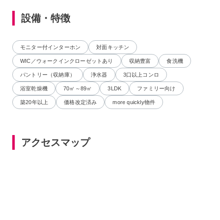
設備・特徴
モニター付インターホン
対面キッチン
WIC／ウォークインクローゼットあり
収納豊富
食洗機
パントリー（収納庫）
浄水器
3口以上コンロ
浴室乾燥機
70㎡～89㎡
3LDK
ファミリー向け
築20年以上
価格改定済み
more quickly物件
アクセスマップ