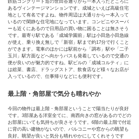
鉄筋コンクリート造の世田谷通りから一本入ったところに
あるヴィンテージマンションです。成城といえば高級住宅
地として有名ですよね。物件周辺は大通りから一本入って
いるので閑静な住宅地になっています。コンビニやスーパ
ーも近くにあるので日用品の買い物に困ることは無さそう
です。最寄り駅である「成城学園前」駅は小田急小田急線
が使え、乗り換え無しで「新宿」駅まで約17分で行くこと
ができます。電車のほかには駅前から「調布」駅や「二子
玉川」駅方面などへ向かうバスも発着しているので交通の
便が良いのが魅力的ですね。駅ビルの「成城コルティ」に
は総菜、書店、ドラッグストア、飲食店など様々なお店が
入っているので、仕事帰りなどにも便利です。
最上階・角部屋で気分も晴れやか
今回の物件は最上階・角部屋ということで陽当たりが良好
です。3部屋ある洋室全てに、南西向きの窓があるのでどの
お部屋にいても気持ちが良さそうです。6階の最上階で付近
に背の高い建物がないので、バルコニーや窓からの眺望も
良好。眺望が良いと気分も晴れやかにしてくれそうです