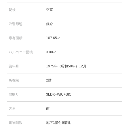
現状
空室
取引形態
媒介
専有面積
107.65㎡
バルコニー面積
3.00㎡
築年月
1975年（昭和50年）12月
所在階
2階
間取り
3LDK+WIC+SIC
方角
南
建物階数
地下1階付6階建