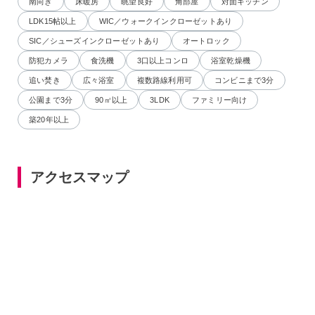
南向き
床暖房
眺望良好
角部屋
対面キッチン
LDK15帖以上
WIC／ウォークインクローゼットあり
SIC／シューズインクローゼットあり
オートロック
防犯カメラ
食洗機
3口以上コンロ
浴室乾燥機
追い焚き
広々浴室
複数路線利用可
コンビニまで3分
公園まで3分
90㎡以上
3LDK
ファミリー向け
築20年以上
アクセスマップ