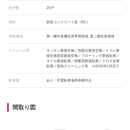
総戸数
25戸
構造
鉄筋コンクリート造（RC）
用途地域
第一種中高層住居専用地域, 第二種住居地域
リフォーム等
キッチン新規交換／洗面台新規交換／トイレ新
規交換浴室新規交換／フローリング新規貼替／
タイル新規貼替／床暖房新規貼替／クロス全面
貼替／室内クリーニング等 ※2025年1月完了
駐車場
あり：平置駐車場所有権付き
間取り図