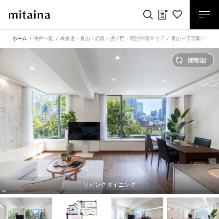
ホーム
物件一覧
表参道・青山・赤坂・虎ノ門・明治神宮エリア
青山一丁目駅
・
赤坂
リビングダイニング