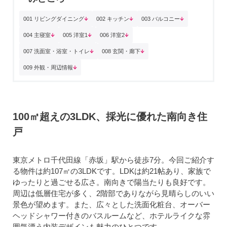
001 リビングダイニング
002 キッチン
003 バルコニー
004 主寝室
005 洋室1
006 洋室2
007 洗面室・浴室・トイレ
008 玄関・廊下
009 外観・周辺情報
100㎡超えの3LDK、採光に優れた南向き住
戸
東京メトロ千代田線「赤坂」駅から徒歩7分。今回ご紹介す
る物件は約107㎡の3LDKです。LDKは約21帖あり、家族で
ゆったりと過ごせる広さ。南向きで陽当たりも良好です。
周辺は低層住宅が多く、2階部でありながら見晴らしのいい
景色が望めます。また、広々とした洗面化粧台、オーバー
ヘッドシャワー付きのバスルームなど、ホテルライクな雰
囲気漂う内装デザインも魅力のひとつです。