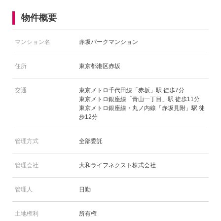
物件概要
マンション名
赤坂パークマンション
住所
東京都港区赤坂
交通
東京メトロ千代田線「赤坂」駅 徒歩7分
東京メトロ銀座線「青山一丁目」駅 徒歩11分
東京メトロ銀座線・丸ノ内線「赤坂見附」駅 徒
歩12分
管理方式
全部委託
管理会社
大和ライフネクスト株式会社
管理人
日勤
土地権利
所有権