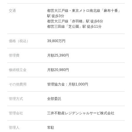
交通
都営大江戸線・東京メトロ南北線「麻布十番」
駅 徒歩3分
都営大江戸線「赤羽橋」駅 徒歩6分
都営三田線「芝公園」駅 徒歩11分
価格（税込）
39,800万円
管理費
月額25,390円
修繕積立金
月額20,980円
その他費用
管理協力金：月額1,000円
管理方式
全部委託
管理会社
三井不動産レジデンシャルサービ株式会社
管理人
常駐