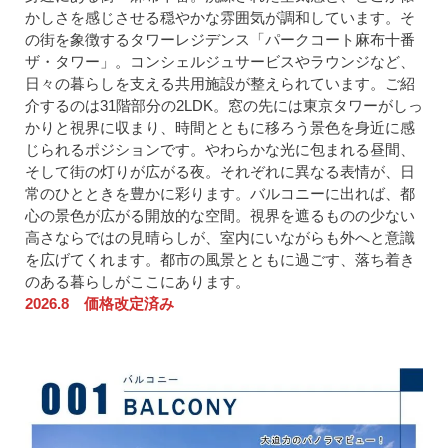
かしさを感じさせる穏やかな雰囲気が調和しています。そ
の街を象徴するタワーレジデンス「パークコート麻布十番
ザ・タワー」。コンシェルジュサービスやラウンジなど、
日々の暮らしを支える共用施設が整えられています。ご紹
介するのは31階部分の2LDK。窓の先には東京タワーがしっ
かりと視界に収まり、時間とともに移ろう景色を身近に感
じられるポジションです。やわらかな光に包まれる昼間、
そして街の灯りが広がる夜。それぞれに異なる表情が、日
常のひとときを豊かに彩ります。バルコニーに出れば、都
心の景色が広がる開放的な空間。視界を遮るものの少ない
高さならではの見晴らしが、室内にいながらも外へと意識
を広げてくれます。都市の風景とともに過ごす、落ち着き
のある暮らしがここにあります。
2026.8 価格改定済み