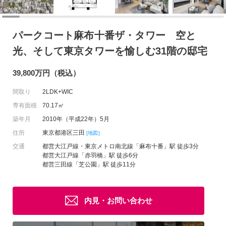
パークコート麻布十番ザ・タワー 空と
光、そして東京タワーを愉しむ31階の邸宅
39,800万円（税込）
間取り
2LDK+WIC
専有面積
70.17㎡
築年月
2010年（平成22年）5月
住所
東京都港区三田
[地図]
交通
都営大江戸線・東京メトロ南北線「麻布十番」駅 徒歩3分
都営大江戸線「赤羽橋」駅 徒歩6分
都営三田線「芝公園」駅 徒歩11分
内見・お問い合わせ