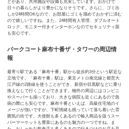
どがあり、共用施設や設備も充実しています。おかげで
日々の暮らしがより豊かになりそうです。さらに、ゴミ出
しが24時間OKなので、お部屋にゴミを溜めておかずに済む
ので嬉しいですね。また、24時間有人管理、ダブルオート
ロック、モニター付きインターホンなのでセキュリティ面
も安心です。
パークコート麻布十番ザ・タワーの周辺情
報
最寄り駅である「麻布十番」駅から徒歩約3分という駅近な
立地です。「麻布十番」駅は、東京メトロ南北線と都営大
江戸線の2路線を使うことができ、新宿や目黒駅などに乗り
換えなしで行くことができます。物件の周辺にはコンビニ
やスーパーも揃っており、大きな病院も近くにあるので急
病の際にも安心です。麻布十番といえば、高級住宅地のイ
メージが強いですが、下町情緒も残っていて落ち着いた雰
囲気の街です。大使館も多くあるので輸入商品を扱うスー
パーマーケットも豊富にあるのも魅力の一つですね。ま
た、おしゃれな飲食店も多くあるので行きつけのお店を見