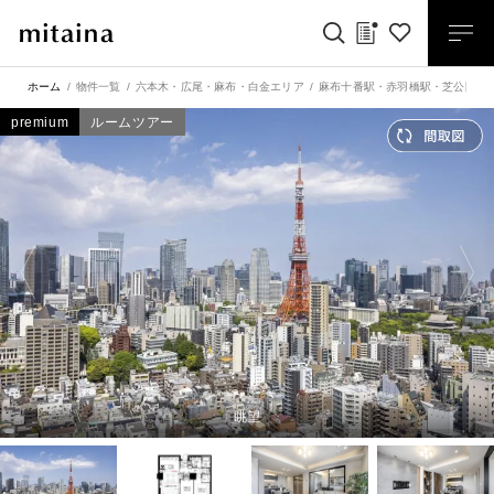
ホーム
物件一覧
六本木・広尾・麻布・白金エリア
麻布十番駅
・
赤羽橋駅
・
芝公園駅
premium
ルームツアー
眺望