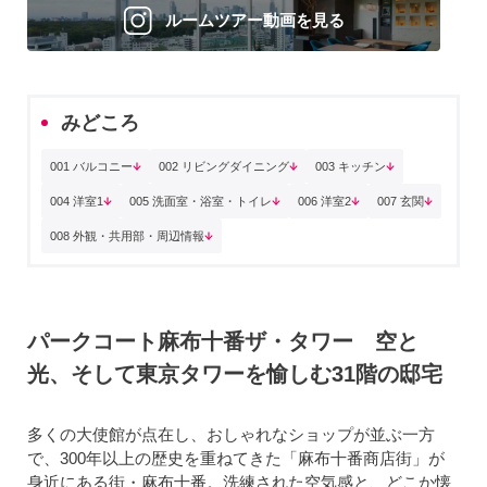
ルームツアー動画を見る
みどころ
001 バルコニー
002 リビングダイニング
003 キッチン
004 洋室1
005 洗面室・浴室・トイレ
006 洋室2
007 玄関
008 外観・共用部・周辺情報
パークコート麻布十番ザ・タワー 空と
光、そして東京タワーを愉しむ31階の邸宅
多くの大使館が点在し、おしゃれなショップが並ぶ一方
で、300年以上の歴史を重ねてきた「麻布十番商店街」が
身近にある街・麻布十番。洗練された空気感と、どこか懐