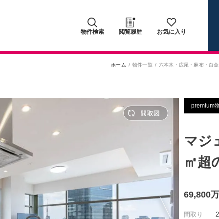
物件検索
閲覧履歴
お気に入り
ホーム
物件一覧
六本木・広尾・麻布・白金
premium
マジ
㎡超
69,80
間取り