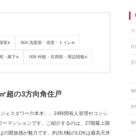
マ
 寝室
004 洗面室・浴室・トイレ
住
玄関・廊下
008 外観・共用部・周辺情報
交
価
㎡超の3方向角住戸
管
ジェスタワー六本木」。24時間有人管理やコンシ
修
ワーマンションです。ご紹介するのは、27階最上階
はの開放感が魅力です。約26.8帖のLDKは最高天井