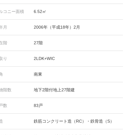
ルコニー面積
6.52㎡
年月
2006年（平成18年）2月
在階
27階
取り
2LDK+WIC
角
南東
物階数
地下2階付地上27階建
戸数
83戸
造
鉄筋コンクリート造（RC）・鉄骨造（S）