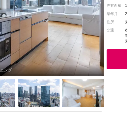
専有面積
築年月
住所
交通
イニング