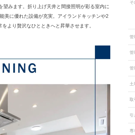
そ
姿を望みます。折り上げ天井と間接照明が彩る室内に
機能美に優れた設備が充実。アイランドキッチンや2
常をより贅沢なひとときへと昇華させます。
管
管
管
土
取
引
専