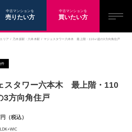
中古マンションを
中古マンションを
売りたい方
買いたい方
エリア
乃木坂駅
・
六本木駅
マジェスタワー六本木 最上階・110㎡超の3方向角住戸
物件
ェスタワー六本木 最上階・110
の3方向角住戸
0万円（税込）
2LDK+WIC