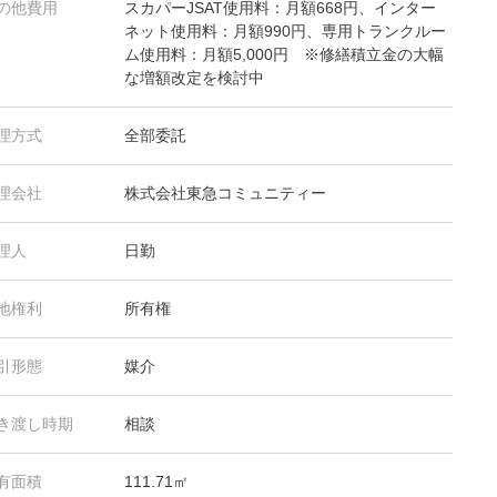
の他費用
スカパーJSAT使用料：月額668円、インター
ネット使用料：月額990円、専用トランクルー
ム使用料：月額5,000円 ※修繕積立金の大幅
な増額改定を検討中
理方式
全部委託
理会社
株式会社東急コミュニティー
理人
日勤
地権利
所有権
引形態
媒介
き渡し時期
相談
有面積
111.71㎡