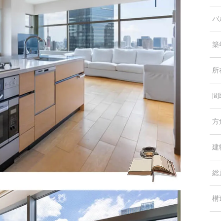
バ
築
所
間
方
建
総
構