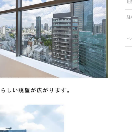
用
駐
ペ