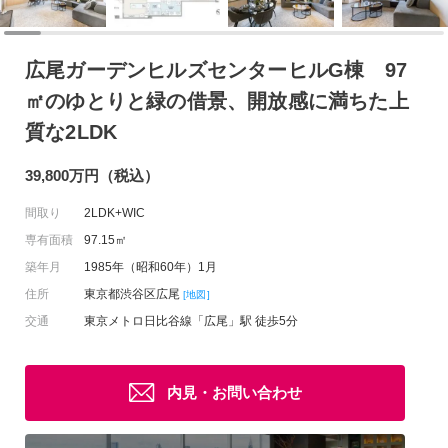
広尾ガーデンヒルズセンターヒルG棟 97
㎡のゆとりと緑の借景、開放感に満ちた上
質な2LDK
39,800万円（税込）
間取り
2LDK+WIC
専有面積
97.15㎡
築年月
1985年（昭和60年）1月
住所
東京都渋谷区広尾
[地図]
交通
東京メトロ日比谷線「広尾」駅 徒歩5分
内見・お問い合わせ