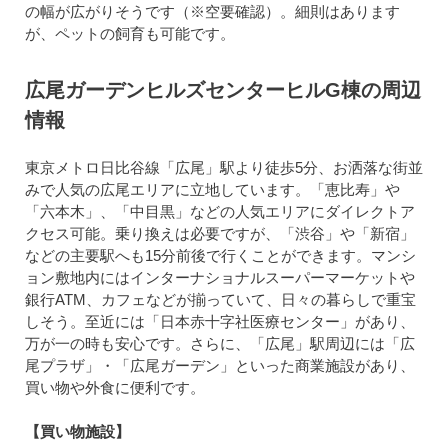
の幅が広がりそうです（※空要確認）。細則はあります
が、ペットの飼育も可能です。
広尾ガーデンヒルズセンターヒルG棟の周辺
情報
東京メトロ日比谷線「広尾」駅より徒歩5分、お洒落な街並
みで人気の広尾エリアに立地しています。「恵比寿」や
「六本木」、「中目黒」などの人気エリアにダイレクトア
クセス可能。乗り換えは必要ですが、「渋谷」や「新宿」
などの主要駅へも15分前後で行くことができます。マンシ
ョン敷地内にはインターナショナルスーパーマーケットや
銀行ATM、カフェなどが揃っていて、日々の暮らしで重宝
しそう。至近には「日本赤十字社医療センター」があり、
万が一の時も安心です。さらに、「広尾」駅周辺には「広
尾プラザ」・「広尾ガーデン」といった商業施設があり、
買い物や外食に便利です。
【買い物施設】