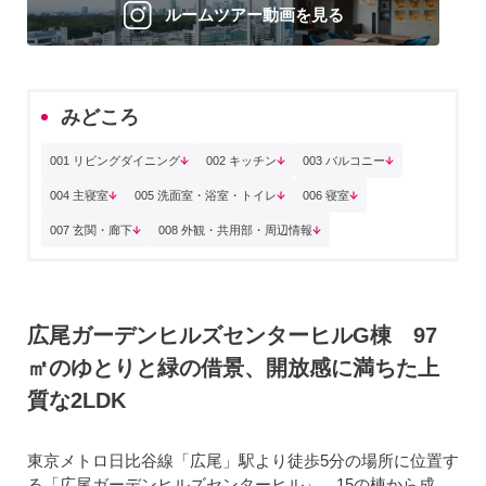
ルームツアー動画を見る
みどころ
001 リビングダイニング
002 キッチン
003 バルコニー
004 主寝室
005 洗面室・浴室・トイレ
006 寝室
007 玄関・廊下
008 外観・共用部・周辺情報
広尾ガーデンヒルズセンターヒルG棟 97
㎡のゆとりと緑の借景、開放感に満ちた上
質な2LDK
東京メトロ日比谷線「広尾」駅より徒歩5分の場所に位置す
る「広尾ガーデンヒルズセンターヒル」。15の棟から成