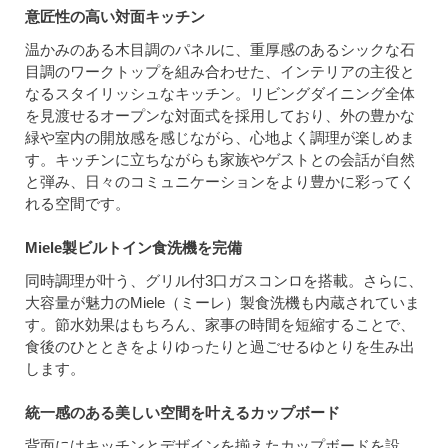
意匠性の高い対面キッチン
温かみのある木目調のパネルに、重厚感のあるシックな石
目調のワークトップを組み合わせた、インテリアの主役と
なるスタイリッシュなキッチン。リビングダイニング全体
を見渡せるオープンな対面式を採用しており、外の豊かな
緑や室内の開放感を感じながら、心地よく調理が楽しめま
す。キッチンに立ちながらも家族やゲストとの会話が自然
と弾み、日々のコミュニケーションをより豊かに彩ってく
れる空間です。
Miele製ビルトイン食洗機を完備
同時調理が叶う、グリル付3口ガスコンロを搭載。さらに、
大容量が魅力のMiele（ミーレ）製食洗機も内蔵されていま
す。節水効果はもちろん、家事の時間を短縮することで、
食後のひとときをよりゆったりと過ごせるゆとりを生み出
します。
統一感のある美しい空間を叶えるカップボード
背面にはキッチンとデザインを揃えたカップボードを設