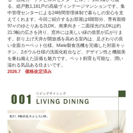
る、総戸数1,181戸の高級ヴィンテージマンションです。集
中管理センターによる24時間管理体制で暮らしの安心を支
えてくれます。今回ご紹介するお部屋は6階部分、専有面積
97㎡のゆとりある2LDK。南東向き・二面採光のLDKは約
21.9帖の広さを誇り、窓外には美しい緑の借景が広がりま
す。折り上げ天井が開放感を高める室内は、足ざわりの良
い全面カーペット仕様。Miele製食洗機を完備した対面キッ
チン、2ボウル仕様の洗面化粧台など、デザイン性と機能美
を兼ね備えた設備も魅力です。ペット飼育も可能な、潤い
溢れる気品ある住まいです。
2026.7 価格改定済み