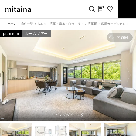
ホーム
物件一覧
六本木・広尾・麻布・白金エリア
広尾駅
広尾ガーデンヒルズセン
premium
ルームツアー
リビングダイニング