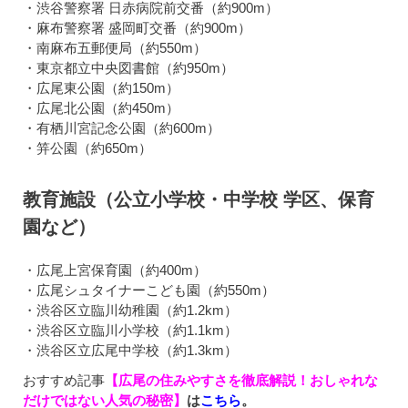
・渋谷警察署 日赤病院前交番（約900m）
・麻布警察署 盛岡町交番（約900m）
・南麻布五郵便局（約550m）
・東京都立中央図書館（約950m）
・広尾東公園（約150m）
・広尾北公園（約450m）
・有栖川宮記念公園（約600m）
・笄公園（約650m）
教育施設（公立小学校・中学校 学区、保育
園など）
・広尾上宮保育園（約400m）
・広尾シュタイナーこども園（約550m）
・渋谷区立臨川幼稚園（約1.2km）
・渋谷区立臨川小学校（約1.1km）
・渋谷区立広尾中学校（約1.3km）
おすすめ記事
【広尾の住みやすさを徹底解説！おしゃれな
だけではない人気の秘密】
は
こちら
。