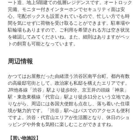
ート造、地上5階建ての低層レジデンスです。オートロック
完備、モニター付きインターホンでセキュリティ面は安
心。宅配ボックスも設置されているので、忙しい方でも時
間を気にせずに荷物を受け取ることができます。駐車場や
駐輪場もありますので、ご利用を希望される方は空き状況
を確認してみてくださいね。また、細則はありますがペッ
トの飼育も可能となっています。
周辺情報
かつてはお屋敷だった由緒漂う渋谷区南平台町。都内有数
の高級邸宅街として、政治家も私邸を構えたエリアです。
JR他各線「渋谷」駅より徒歩8分、京王井の頭線「神泉」
駅・東急東横線「代官山」駅より徒歩11分という立地であ
りながら、周辺には各国大使館も点在し、落ち着いた住環
境が魅力的です。「渋谷」駅へはバスでのアクセスも便利
ですよ。渋谷・代官山エリアが生活圏となり、休日のショ
ッピングや外食も気軽に楽しむことができますね。
【買い物施設】