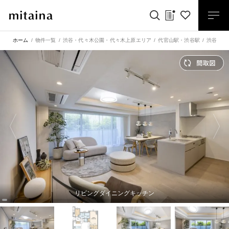
ホーム
物件一覧
渋谷・代々木公園・代々木上原エリア
代官山駅
・
渋谷駅
渋谷 南
リビングダイニングキッチン