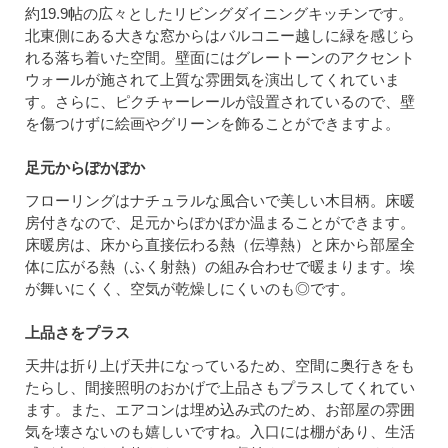
約19.9帖の広々としたリビングダイニングキッチンです。
北東側にある大きな窓からはバルコニー越しに緑を感じら
れる落ち着いた空間。壁面にはグレートーンのアクセント
ウォールが施されて上質な雰囲気を演出してくれていま
す。さらに、ピクチャーレールが設置されているので、壁
を傷つけずに絵画やグリーンを飾ることができますよ。
足元からぽかぽか
フローリングはナチュラルな風合いで美しい木目柄。床暖
房付きなので、足元からぽかぽか温まることができます。
床暖房は、床から直接伝わる熱（伝導熱）と床から部屋全
体に広がる熱（ふく射熱）の組み合わせで暖まります。埃
が舞いにくく、空気が乾燥しにくいのも◎です。
上品さをプラス
天井は折り上げ天井になっているため、空間に奥行きをも
たらし、間接照明のおかげで上品さもプラスしてくれてい
ます。また、エアコンは埋め込み式のため、お部屋の雰囲
気を壊さないのも嬉しいですね。入口には棚があり、生活