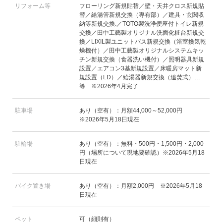
リフォーム等
フローリング新規貼替／壁・天井クロス新規貼
替／給湯管新規交換（専有部）／建具・玄関収
納等新規交換.／TOTO製洗浄便座付トイレ新規
交換／田中工藝製オリジナル洗面化粧台新規交
換／LIXIL製ユニットバス新規交換（浴室換気乾
燥機付）／田中工藝製オリジナルシステムキッ
チン新規交換（食器洗い機付）／照明器具新規
設置／エアコン3基新規設置／床暖房マット新
規設置（LD）／給湯器新規交換（追焚式）…
等 ※2026年4月完了
駐車場
あり（空有）：月額44,000～52,000円
※2026年5月18日現在
駐輪場
あり（空有）：無料・500円・1,500円・2,000
円（場所について現地要確認）※2026年5月18
日現在
バイク置き場
あり（空有）：月額2,000円 ※2026年5月18
日現在
ペット
可（細則有）