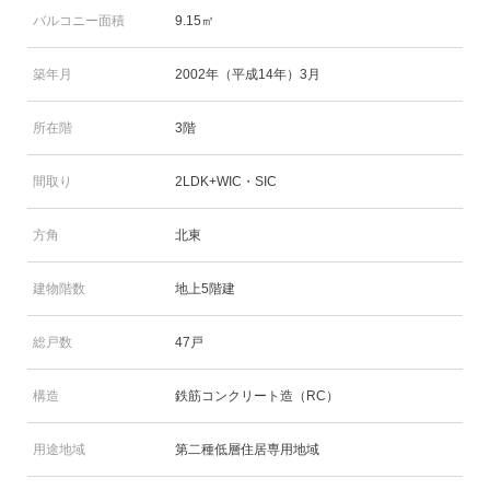
バルコニー面積
9.15㎡
築年月
2002年（平成14年）3月
所在階
3階
間取り
2LDK+WIC・SIC
方角
北東
建物階数
地上5階建
総戸数
47戸
構造
鉄筋コンクリート造（RC）
用途地域
第二種低層住居専用地域