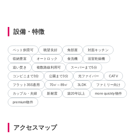
設備・特徴
ペット飼育可
眺望良好
角部屋
対面キッチン
収納豊富
オートロック
食洗機
浴室乾燥機
追い焚き
複数路線利用可
スーパーまで5分
コンビニまで3分
公園まで3分
光ファイバー
CATV
フラット35S適用
70㎡～89㎡
3LDK
ファミリー向け
カップル・夫婦
新耐震
築20年以上
more quickly物件
premium物件
アクセスマップ