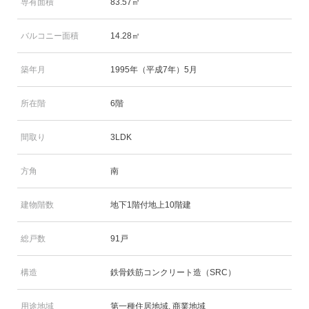
専有面積
83.57㎡
バルコニー面積
14.28㎡
築年月
1995年（平成7年）5月
所在階
6階
間取り
3LDK
方角
南
建物階数
地下1階付地上10階建
総戸数
91戸
構造
鉄骨鉄筋コンクリート造（SRC）
用途地域
第一種住居地域, 商業地域