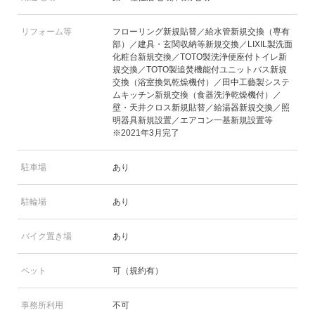
リフォーム等
フローリング新規貼替／給水管新規交換（専有
部）／建具・玄関収納等新規交換／LIXIL製洗面
化粧台新規交換／TOTO製洗浄便座付トイレ新
規交換／TOTO製追焚機能付ユニットバス新規
交換（浴室換気乾燥機付）／田中工藝製システ
ムキッチン新規交換（食器洗浄乾燥機付）／
壁・天井クロス新規貼替／給湯器新規交換／照
明器具新規設置／エアコン一基新規設置等
※2021年3月完了
駐車場
あり
駐輪場
あり
バイク置き場
あり
ペット
可（規約有）
事務所利用
不可