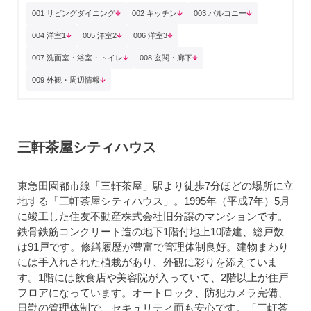
001 リビングダイニング
002 キッチン
003 バルコニー
004 洋室1
005 洋室2
006 洋室3
007 洗面室・浴室・トイレ
008 玄関・廊下
009 外観・周辺情報
三軒茶屋シティハウス
東急田園都市線「三軒茶屋」駅より徒歩7分ほどの場所に立
地する「三軒茶屋シティハウス」。1995年（平成7年）5月
に竣工した住友不動産株式会社旧分譲のマンションです。
鉄骨鉄筋コンクリート造の地下1階付地上10階建、総戸数
は91戸です。修繕履歴が豊富で管理体制良好。建物まわり
には手入れされた植栽があり、外観に彩りを添えていま
す。1階には飲食店や美容院が入っていて、2階以上が住戸
フロアになっています。オートロック、防犯カメラ完備、
日勤の管理体制で、セキュリティ面も安心です。「三軒茶