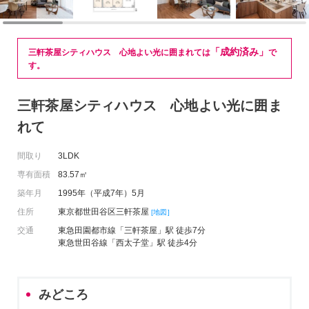
「成約済み」
三軒茶屋シティハウス 心地よい光に囲まれては
で
す。
三軒茶屋シティハウス 心地よい光に囲ま
れて
間取り
3LDK
専有面積
83.57㎡
築年月
1995年（平成7年）5月
住所
東京都世田谷区三軒茶屋
[地図]
交通
東急田園都市線「三軒茶屋」駅 徒歩7分
東急世田谷線「西太子堂」駅 徒歩4分
みどころ