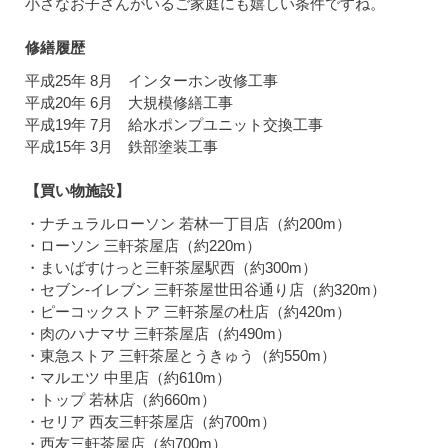
小さなお子さんがいるご家庭にも嬉しい条件ですね。
修繕履歴
平成25年 8月 インターホン改修工事
平成20年 6月 大規模修繕工事
平成19年 7月 給水ポンプユニット交換工事
平成15年 3月 鉄部塗装工事
【買い物施設】
・ナチュラルローソン 若林一丁目店（約200m）
・ローソン 三軒茶屋店（約220m）
・まいばすけっと三軒茶屋駅西（約300m）
・セブン-イレブン 三軒茶屋世田谷通り店（約320m）
・ピーコックストア 三軒茶屋の杜店（約420m）
・肉のハナマサ 三軒茶屋店（約490m）
・東急ストア 三軒茶屋とうきゅう（約550m）
・マルエツ 中里店（約610m）
・トップ 若林店（約660m）
・セリア 西友三軒茶屋店（約700m）
・西友三軒茶屋店（約700m）