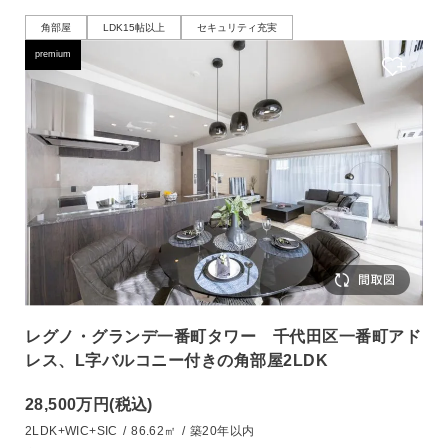
角部屋
LDK15帖以上
セキュリティ充実
premium
レグノ・グランデ一番町タワー 千代田区一番町アド
レス、L字バルコニー付きの角部屋2LDK
28,500万円
(税込)
2LDK+WIC+SIC
/
86.62㎡
/
築20年以内