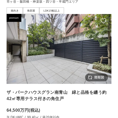
市ヶ谷・飯田橋・神楽坂・四ツ谷・半蔵門エリア
南向き
角部屋
LDK15帖以上
premium
ザ・パークハウスグラン南青山 緑と品格を纏う約
42㎡専用テラス付きの角住戸
64,500万円
(税込)
3LDK+WIC
/
99.40㎡
/
築20年以内