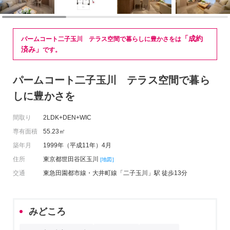
「成約
パームコート二子玉川 テラス空間で暮らしに豊かさをは
済み」
です。
パームコート二子玉川 テラス空間で暮ら
しに豊かさを
間取り
2LDK+DEN+WIC
専有面積
55.23㎡
築年月
1999年（平成11年）4月
住所
東京都世田谷区玉川
[地図]
交通
東急田園都市線・大井町線「二子玉川」駅 徒歩13分
みどころ