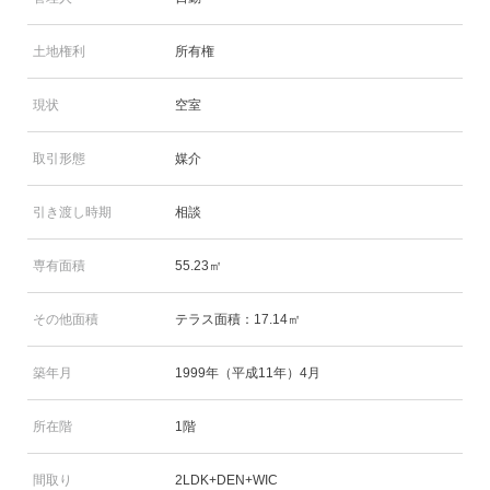
土地権利
所有権
現状
空室
取引形態
媒介
引き渡し時期
相談
専有面積
55.23㎡
その他面積
テラス面積：17.14㎡
築年月
1999年（平成11年）4月
所在階
1階
間取り
2LDK+DEN+WIC