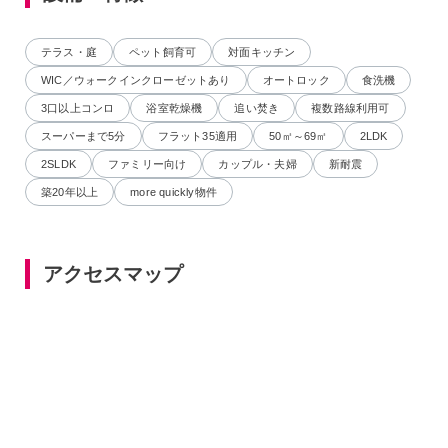
テラス・庭
ペット飼育可
対面キッチン
WIC／ウォークインクローゼットあり
オートロック
食洗機
3口以上コンロ
浴室乾燥機
追い焚き
複数路線利用可
スーパーまで5分
フラット35適用
50㎡～69㎡
2LDK
2SLDK
ファミリー向け
カップル・夫婦
新耐震
築20年以上
more quickly物件
アクセスマップ