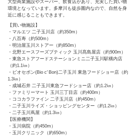
大型商業施設やスーパー、飲食店があり、充実した買い物
環境となっています。多摩川も徒歩圏内なので、自然を身
近に感じることもできます。
【買い物施設】
・マルエツ 二子玉川店（約350m）
・八百寿（約500m）
・明治屋玉川ストアー（約850m）
・北野エースフーズブティック 玉川髙島屋店（約900m）
・東急ストアフードステーションミニ二子玉川駅構内店
（約1.1㎞）
・ビオセボン(Bio c’ Bon)二子玉川 東急フードショー店（約
1.3㎞）
・成城石井 二子玉川東急フードショー店（約1.2㎞）
・ファミリーマート 玉川三丁目店（約400m）
・ココカラファイン 二子玉川店（約450m）
・二子玉川ライズ・ショッピングセンター（約1.2㎞）
・二子玉川蔦屋（約1.3㎞）
【医療機関】
・玉川病院（約450m）
・玉川クリニック（約650m）