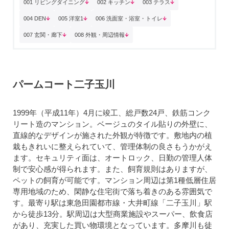
001 リビングダイニング
002 キッチン
003 テラス
004 DEN
005 洋室1
006 洗面室・浴室・トイレ
007 玄関・廊下
008 外観・周辺情報
パームコート二子玉川
1999年（平成11年）4月に竣工、総戸数24戸、鉄筋コンク
リート造のマンション。ベージュのタイル貼りの外壁に、
直線的なデザインが施された外観が特徴です。敷地内の植
栽もきれいに整えられていて、管理体制の良さもうかがえ
ます。セキュリティ面は、オートロック、日勤の管理人体
制で安心感が得られます。また、飼育規則はありますが、
ペットの飼育が可能です。マンション周辺は第1種低層住居
専用地域のため、閑静な住宅街で落ち着きのある雰囲気で
す。最寄り駅は東急田園都市線・大井町線「二子玉川」駅
から徒歩13分。駅周辺は大型商業施設やスーパー、飲食店
があり、充実した買い物環境となっています。多摩川も徒