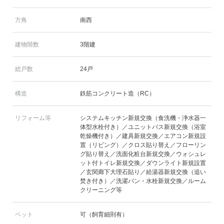
方角
南西
建物階数
3階建
総戸数
24戸
構造
鉄筋コンクリート造（RC）
リフォーム等
システムキッチン新規交換（食洗機・浄水器一
体型水栓付き）／ユニットバス新規交換（浴室
乾燥機付き）／建具新規交換／エアコン新規設
置（リビング）／クロス貼り替え／フローリン
グ貼り替え／洗面化粧台新規交換／ウォシュレ
ット付トイレ新規交換／ダウンライト新規設置
／玄関廊下大理石貼り／給湯器新規交換（追い
焚き付き）／洗濯パン・水栓新規交換／ルーム
クリーニング等
ペット
可（飼育細則有）